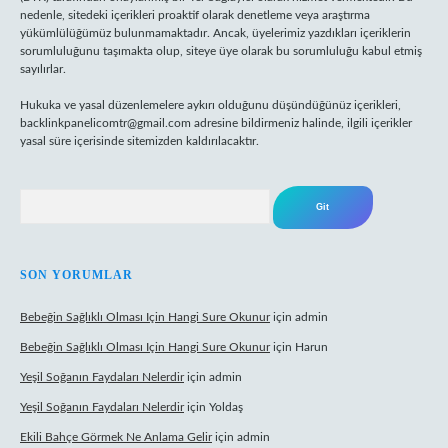
nedenle, sitedeki içerikleri proaktif olarak denetleme veya araştırma
yükümlülüğümüz bulunmamaktadır. Ancak, üyelerimiz yazdıkları içeriklerin
sorumluluğunu taşımakta olup, siteye üye olarak bu sorumluluğu kabul etmiş
sayılırlar.
Hukuka ve yasal düzenlemelere aykırı olduğunu düşündüğünüz içerikleri,
backlinkpanelicomtr@gmail.com
adresine bildirmeniz halinde, ilgili içerikler
yasal süre içerisinde sitemizden kaldırılacaktır.
Arama
SON YORUMLAR
Bebeğin Sağlıklı Olması Için Hangi Sure Okunur
için
admin
Bebeğin Sağlıklı Olması Için Hangi Sure Okunur
için
Harun
Yeşil Soğanın Faydaları Nelerdir
için
admin
Yeşil Soğanın Faydaları Nelerdir
için
Yoldaş
Ekili Bahçe Görmek Ne Anlama Gelir
için
admin