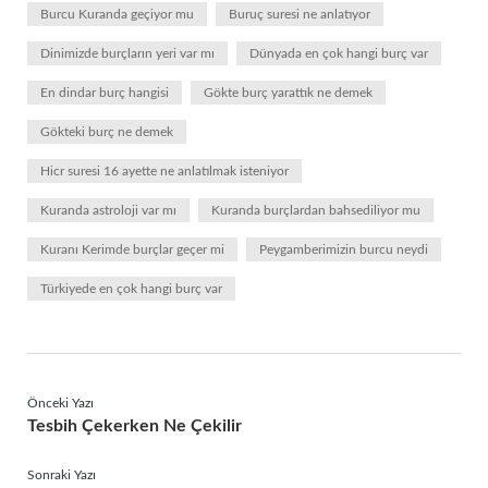
Burcu Kuranda geçiyor mu
Buruç suresi ne anlatıyor
Dinimizde burçların yeri var mı
Dünyada en çok hangi burç var
En dindar burç hangisi
Gökte burç yarattık ne demek
Gökteki burç ne demek
Hicr suresi 16 ayette ne anlatılmak isteniyor
Kuranda astroloji var mı
Kuranda burçlardan bahsediliyor mu
Kuranı Kerimde burçlar geçer mi
Peygamberimizin burcu neydi
Türkiyede en çok hangi burç var
Önceki Yazı
Tesbih Çekerken Ne Çekilir
Sonraki Yazı