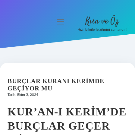
Kısa ve Öz
menüyü
aç
Hızlı bilgilerle zihnini canlandır!
Anasayfa
Gizlilik Politikası
Yasal Uyarı
BURÇLAR KURANI KERIMDE
Hakkımızda
GEÇIYOR MU
Tarih: Ekim 5, 2024
KUR’AN-I KERIM’DE
BURÇLAR GEÇER