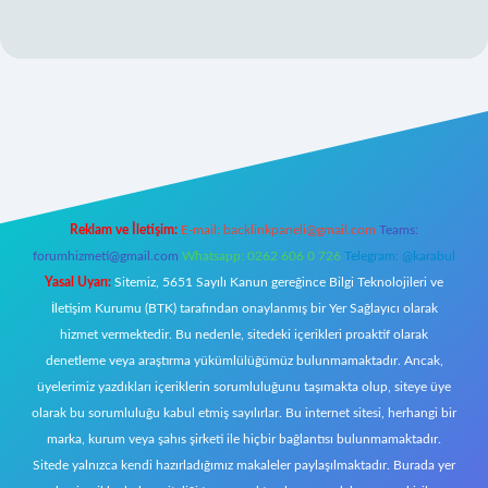
yz/
Reklam ve İletişim:
E-mail:
backlinkpaneli@gmail.com
Teams:
forumhizmeti@gmail.com
Whatsapp: 0262 606 0 726
Telegram: @karabul
Yasal Uyarı:
Sitemiz, 5651 Sayılı Kanun gereğince Bilgi Teknolojileri ve
İletişim Kurumu (BTK) tarafından onaylanmış bir Yer Sağlayıcı olarak
hizmet vermektedir. Bu nedenle, sitedeki içerikleri proaktif olarak
denetleme veya araştırma yükümlülüğümüz bulunmamaktadır. Ancak,
üyelerimiz yazdıkları içeriklerin sorumluluğunu taşımakta olup, siteye üye
olarak bu sorumluluğu kabul etmiş sayılırlar. Bu internet sitesi, herhangi bir
marka, kurum veya şahıs şirketi ile hiçbir bağlantısı bulunmamaktadır.
Sitede yalnızca kendi hazırladığımız makaleler paylaşılmaktadır. Burada yer