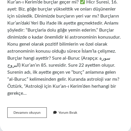
Kur’an-ı Kerim’de burçlar geçer mi?
Hicr Suresi, 16.
ayet: Biz, göğe burçlar yükselttik ve onları düşünenler
için süsledik. Dinimizde burçların yeri var mı? Burçların
Kur’an’daki Yeri Bu ifade ilk ayette geçmektedir. Anlamı
şöyledir: “Burçlarla dolu göğe yemin ederim.” Burçlar
dinimizde o kadar önemlidir ki astronominin konusudur.
Konu genel olarak pozitif bilimlerin ve özel olarak
astronominin konusu olduğu sürece İslam’la çelişmez.
Burçlar hangi ayettir? Sure al-Buruc (Arapça: سورة
البروج) Kur’an’ın 85. suresidir. Sure 22 ayetten oluşur.
Surenin adı, ilk ayette geçen ve “burç” anlamına gelen
“al-Buruc” kelimesinden gelir. Kuranda astroloji var mı?
Öztürk, “Astroloji için Kur’an-ı Kerim’den herhangi bir
gerekçe…
Burçlar
Devamını okuyun
Yorum Bırak
Kuranı
Kerimde
Geçiyor