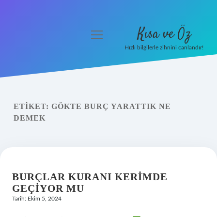
Kısa ve Öz
menüyü
aç
Hızlı bilgilerle zihnini canlandır!
Anasayfa
Gizlilik Politikası
ETIKET:
GÖKTE BURÇ YARATTIK NE
Yasal Uyarı
DEMEK
Hakkımızda
BURÇLAR KURANI KERIMDE
GEÇIYOR MU
Tarih: Ekim 5, 2024