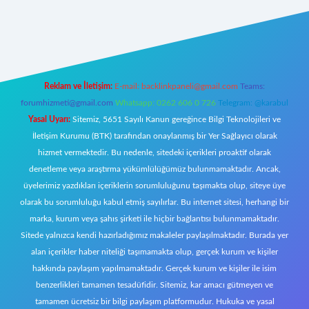
w.betexper.xyz/
Reklam ve İletişim:
E-mail:
backlinkpaneli@gmail.com
Teams:
forumhizmeti@gmail.com
Whatsapp: 0262 606 0 726
Telegram: @karabul
Yasal Uyarı:
Sitemiz, 5651 Sayılı Kanun gereğince Bilgi Teknolojileri ve
İletişim Kurumu (BTK) tarafından onaylanmış bir Yer Sağlayıcı olarak
hizmet vermektedir. Bu nedenle, sitedeki içerikleri proaktif olarak
denetleme veya araştırma yükümlülüğümüz bulunmamaktadır. Ancak,
üyelerimiz yazdıkları içeriklerin sorumluluğunu taşımakta olup, siteye üye
olarak bu sorumluluğu kabul etmiş sayılırlar. Bu internet sitesi, herhangi bir
marka, kurum veya şahıs şirketi ile hiçbir bağlantısı bulunmamaktadır.
Sitede yalnızca kendi hazırladığımız makaleler paylaşılmaktadır. Burada yer
alan içerikler haber niteliği taşımamakta olup, gerçek kurum ve kişiler
hakkında paylaşım yapılmamaktadır. Gerçek kurum ve kişiler ile isim
benzerlikleri tamamen tesadüfidir. Sitemiz, kar amacı gütmeyen ve
tamamen ücretsiz bir bilgi paylaşım platformudur. Hukuka ve yasal