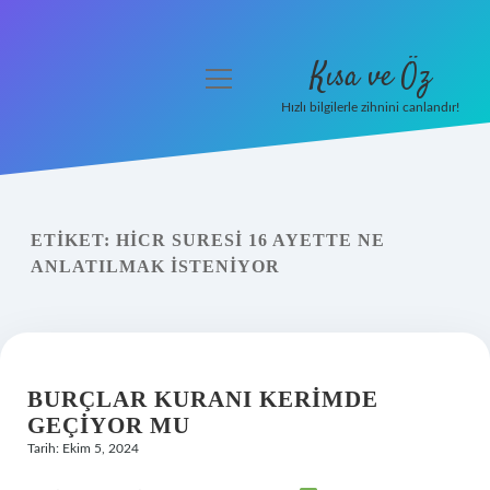
Kısa ve Öz
menüyü
aç
Hızlı bilgilerle zihnini canlandır!
Anasayfa
Gizlilik Politikası
ETIKET:
HICR SURESI 16 AYETTE NE
Yasal Uyarı
ANLATILMAK ISTENIYOR
Hakkımızda
BURÇLAR KURANI KERIMDE
GEÇIYOR MU
Tarih: Ekim 5, 2024