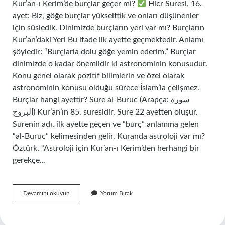
Kur’an-ı Kerim’de burçlar geçer mi?
Hicr Suresi, 16.
ayet: Biz, göğe burçlar yükselttik ve onları düşünenler
için süsledik. Dinimizde burçların yeri var mı? Burçların
Kur’an’daki Yeri Bu ifade ilk ayette geçmektedir. Anlamı
şöyledir: “Burçlarla dolu göğe yemin ederim.” Burçlar
dinimizde o kadar önemlidir ki astronominin konusudur.
Konu genel olarak pozitif bilimlerin ve özel olarak
astronominin konusu olduğu sürece İslam’la çelişmez.
Burçlar hangi ayettir? Sure al-Buruc (Arapça: سورة
البروج) Kur’an’ın 85. suresidir. Sure 22 ayetten oluşur.
Surenin adı, ilk ayette geçen ve “burç” anlamına gelen
“al-Buruc” kelimesinden gelir. Kuranda astroloji var mı?
Öztürk, “Astroloji için Kur’an-ı Kerim’den herhangi bir
gerekçe…
Burçlar
Devamını okuyun
Yorum Bırak
Kuranı
Kerimde
Geçiyor