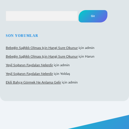
Arama
SON YORUMLAR
Bebeğin Sağlıklı Olması Için Hangi Sure Okunur
için
admin
Bebeğin Sağlıklı Olması Için Hangi Sure Okunur
için
Harun
Yeşil Soğanın Faydaları Nelerdir
için
admin
Yeşil Soğanın Faydaları Nelerdir
için
Yoldaş
Ekili Bahçe Görmek Ne Anlama Gelir
için
admin
xyz/