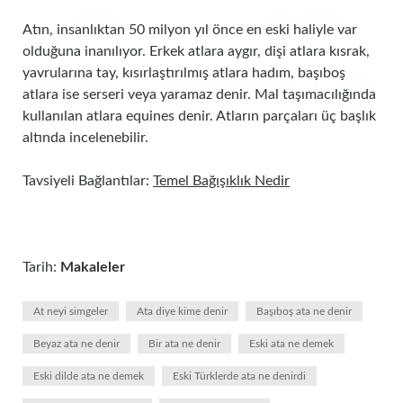
Atın, insanlıktan 50 milyon yıl önce en eski haliyle var
olduğuna inanılıyor. Erkek atlara aygır, dişi atlara kısrak,
yavrularına tay, kısırlaştırılmış atlara hadım, başıboş
atlara ise serseri veya yaramaz denir. Mal taşımacılığında
kullanılan atlara equines denir. Atların parçaları üç başlık
altında incelenebilir.
Tavsiyeli Bağlantılar:
Temel Bağışıklık Nedir
Tarih:
Makaleler
At neyi simgeler
Ata diye kime denir
Başıboş ata ne denir
Beyaz ata ne denir
Bir ata ne denir
Eski ata ne demek
Eski dilde ata ne demek
Eski Türklerde ata ne denirdi