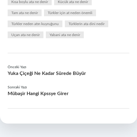
Kısa boylu ata ne denir
Kücük ata ne denir
Tam ata ne denir
Türkler için at neden önemli
Türkler neden atın kuyruğunu
Türklerin ata dini nedir
Uçan ata ne denir
Yabani ata ne denir
Önceki Yazı
Yuka Çiçeği Ne Kadar Sürede Büyür
Sonraki Yazı
Mübaşir Hangi Kpssye Girer