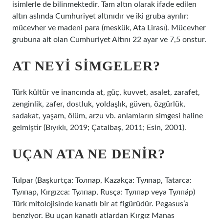
isimlerle de bilinmektedir. Tam altın olarak ifade edilen
altın aslında Cumhuriyet altınıdır ve iki gruba ayrılır:
mücevher ve madeni para (meskük, Ata Lirası). Mücevher
grubuna ait olan Cumhuriyet Altını 22 ayar ve 7,5 onstur.
AT NEYI SIMGELER?
Türk kültür ve inancında at, güç, kuvvet, asalet, zarafet,
zenginlik, zafer, dostluk, yoldaşlık, güven, özgürlük,
sadakat, yaşam, ölüm, arzu vb. anlamların simgesi haline
gelmiştir (Bıyıklı, 2019; Çatalbaş, 2011; Esin, 2001).
UÇAN ATA NE DENIR?
Tulpar (Başkurtça: Толпар, Kazakça: Тулпар, Tatarca:
Тулпар, Kırgızca: Тулпар, Rusça: Тулпар veya Тулпа́́р)
Türk mitolojisinde kanatlı bir at figürüdür. Pegasus’a
benziyor. Bu uçan kanatlı atlardan Kırgız Manas