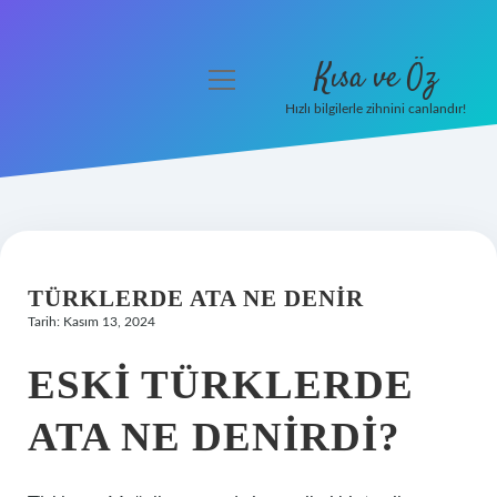
Kısa ve Öz
menüyü
aç
Hızlı bilgilerle zihnini canlandır!
Anasayfa
Gizlilik Politikası
Yasal Uyarı
TÜRKLERDE ATA NE DENIR
Hakkımızda
Tarih: Kasım 13, 2024
ESKI TÜRKLERDE
ATA NE DENIRDI?