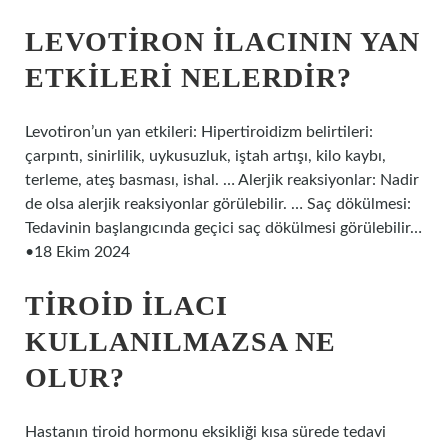
LEVOTIRON ILACININ YAN
ETKILERI NELERDIR?
Levotiron’un yan etkileri: Hipertiroidizm belirtileri:
çarpıntı, sinirlilik, uykusuzluk, iştah artışı, kilo kaybı,
terleme, ateş basması, ishal. … Alerjik reaksiyonlar: Nadir
de olsa alerjik reaksiyonlar görülebilir. … Saç dökülmesi:
Tedavinin başlangıcında geçici saç dökülmesi görülebilir…
•18 Ekim 2024
TIROID ILACI
KULLANILMAZSA NE
OLUR?
Hastanın tiroid hormonu eksikliği kısa sürede tedavi