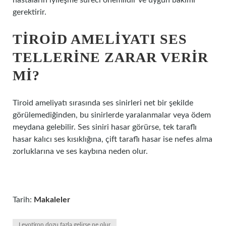
hastaların iyileşme süreci önemlidir ve uygun bakımı
gerektirir.
TIROID AMELIYATI SES
TELLERINE ZARAR VERIR
MI?
Tiroid ameliyatı sırasında ses sinirleri net bir şekilde
görülemediğinden, bu sinirlerde yaralanmalar veya ödem
meydana gelebilir. Ses siniri hasar görürse, tek taraflı
hasar kalıcı ses kısıklığına, çift taraflı hasar ise nefes alma
zorluklarına ve ses kaybına neden olur.
Tarih:
Makaleler
Levotiron dozu fazla gelirse ne olur