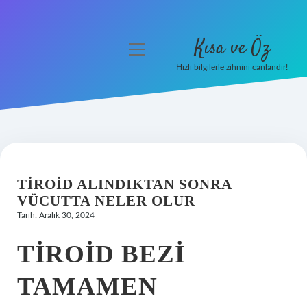
Kısa ve Öz
menüyü
aç
Hızlı bilgilerle zihnini canlandır!
Anasayfa
Gizlilik Politikası
Yasal Uyarı
TIROID ALINDIKTAN SONRA
Hakkımızda
VÜCUTTA NELER OLUR
Tarih: Aralık 30, 2024
TIROID BEZI
TAMAMEN