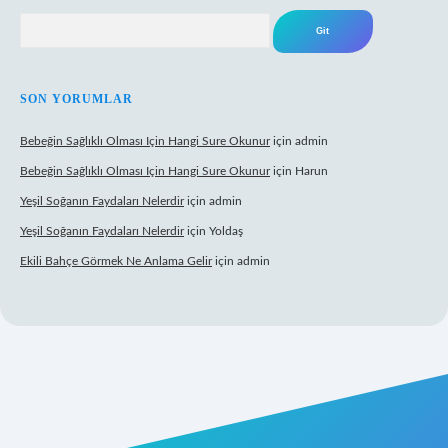
Arama
SON YORUMLAR
Bebeğin Sağlıklı Olması Için Hangi Sure Okunur
için
admin
Bebeğin Sağlıklı Olması Için Hangi Sure Okunur
için
Harun
Yeşil Soğanın Faydaları Nelerdir
için
admin
Yeşil Soğanın Faydaları Nelerdir
için
Yoldaş
Ekili Bahçe Görmek Ne Anlama Gelir
için
admin
/