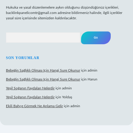
Hukuka ve yasal düzenlemelere aykırı olduğunu düşündüğünüz içerikleri,
backlinkpanelicomtr@gmail.com
adresine bildirmeniz halinde, ilgili içerikler
yasal süre içerisinde sitemizden kaldırılacaktır.
Arama
SON YORUMLAR
Bebeğin Sağlıklı Olması Için Hangi Sure Okunur
için
admin
Bebeğin Sağlıklı Olması Için Hangi Sure Okunur
için
Harun
Yeşil Soğanın Faydaları Nelerdir
için
admin
Yeşil Soğanın Faydaları Nelerdir
için
Yoldaş
Ekili Bahçe Görmek Ne Anlama Gelir
için
admin