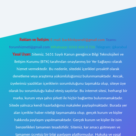
yz/
Reklam ve İletişim:
E-mail:
backlinkpaneli@gmail.com
Teams:
forumhizmeti@gmail.com
Whatsapp: 0262 606 0 726
Telegram: @karabul
Yasal Uyarı:
Sitemiz, 5651 Sayılı Kanun gereğince Bilgi Teknolojileri ve
İletişim Kurumu (BTK) tarafından onaylanmış bir Yer Sağlayıcı olarak
hizmet vermektedir. Bu nedenle, sitedeki içerikleri proaktif olarak
denetleme veya araştırma yükümlülüğümüz bulunmamaktadır. Ancak,
üyelerimiz yazdıkları içeriklerin sorumluluğunu taşımakta olup, siteye üye
olarak bu sorumluluğu kabul etmiş sayılırlar. Bu internet sitesi, herhangi bir
marka, kurum veya şahıs şirketi ile hiçbir bağlantısı bulunmamaktadır.
Sitede yalnızca kendi hazırladığımız makaleler paylaşılmaktadır. Burada yer
alan içerikler haber niteliği taşımamakta olup, gerçek kurum ve kişiler
hakkında paylaşım yapılmamaktadır. Gerçek kurum ve kişiler ile isim
benzerlikleri tamamen tesadüfidir. Sitemiz, kar amacı gütmeyen ve
tamamen ücretsiz bir bilgi paylaşım platformudur. Hukuka ve yasal