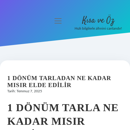
Kısa ve Öz
menüyü
aç
Hızlı bilgilerle zihnini canlandır!
Anasayfa
Gizlilik Politikası
Yasal Uyarı
1 DÖNÜM TARLADAN NE KADAR
Hakkımızda
MISIR ELDE EDILIR
Tarih: Temmuz 7, 2025
1 DÖNÜM TARLA NE
KADAR MISIR