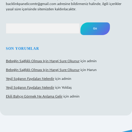
backlinkpanelicomtr@gmail.com
adresine bildirmeniz halinde, ilgili içerikler
yasal süre içerisinde sitemizden kaldırılacaktır.
Arama
SON YORUMLAR
Bebeğin Sağlıklı Olması Için Hangi Sure Okunur
için
admin
Bebeğin Sağlıklı Olması Için Hangi Sure Okunur
için
Harun
Yeşil Soğanın Faydaları Nelerdir
için
admin
Yeşil Soğanın Faydaları Nelerdir
için
Yoldaş
Ekili Bahçe Görmek Ne Anlama Gelir
için
admin