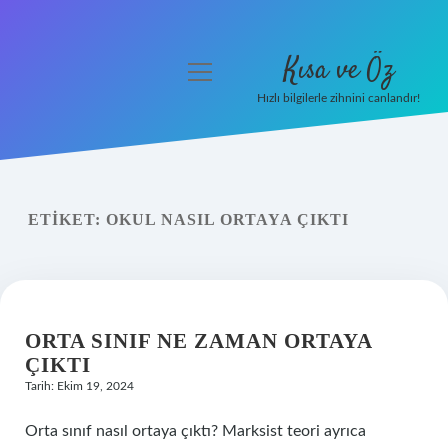
Kısa ve Öz
menüyü
aç
Hızlı bilgilerle zihnini canlandır!
Anasayfa
Gizlilik Politikası
ETIKET:
OKUL NASIL ORTAYA ÇIKTI
Yasal Uyarı
Hakkımızda
ORTA SINIF NE ZAMAN ORTAYA
ÇIKTI
Tarih: Ekim 19, 2024
Orta sınıf nasıl ortaya çıktı? Marksist teori ayrıca