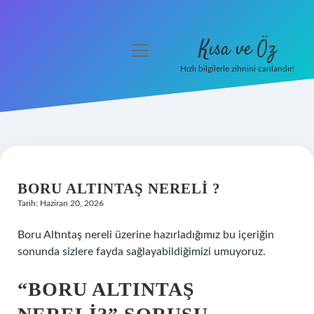
Kısa ve Öz
menüyü
aç
Hızlı bilgilerle zihnini canlandır!
Anasayfa
Gizlilik Politikası
Yasal Uyarı
BORU ALTINTAŞ NERELI ?
Hakkımızda
Tarih: Haziran 20, 2026
Boru Altıntaş nereli üzerine hazırladığımız bu içeriğin
sonunda sizlere fayda sağlayabildiğimizi umuyoruz.
“BORU ALTINTAŞ