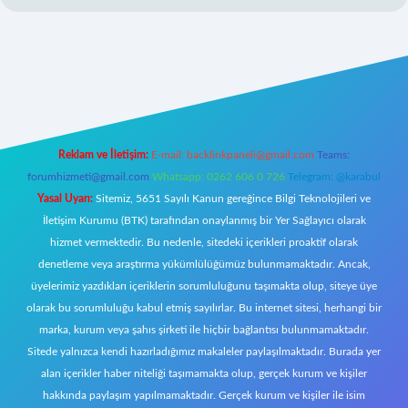
/
Reklam ve İletişim:
E-mail:
backlinkpaneli@gmail.com
Teams:
forumhizmeti@gmail.com
Whatsapp: 0262 606 0 726
Telegram: @karabul
Yasal Uyarı:
Sitemiz, 5651 Sayılı Kanun gereğince Bilgi Teknolojileri ve
İletişim Kurumu (BTK) tarafından onaylanmış bir Yer Sağlayıcı olarak
hizmet vermektedir. Bu nedenle, sitedeki içerikleri proaktif olarak
denetleme veya araştırma yükümlülüğümüz bulunmamaktadır. Ancak,
üyelerimiz yazdıkları içeriklerin sorumluluğunu taşımakta olup, siteye üye
olarak bu sorumluluğu kabul etmiş sayılırlar. Bu internet sitesi, herhangi bir
marka, kurum veya şahıs şirketi ile hiçbir bağlantısı bulunmamaktadır.
Sitede yalnızca kendi hazırladığımız makaleler paylaşılmaktadır. Burada yer
alan içerikler haber niteliği taşımamakta olup, gerçek kurum ve kişiler
hakkında paylaşım yapılmamaktadır. Gerçek kurum ve kişiler ile isim