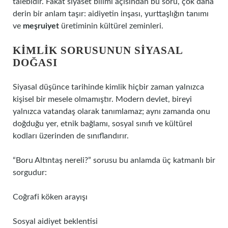
talebidir. Fakat siyaset bilimi açısından bu soru, çok daha
derin bir anlam taşır: aidiyetin inşası, yurttaşlığın tanımı
ve
meşruiyet
üretiminin kültürel zeminleri.
KIMLIK SORUSUNUN SIYASAL
DOĞASI
Siyasal düşünce tarihinde kimlik hiçbir zaman yalnızca
kişisel bir mesele olmamıştır. Modern devlet, bireyi
yalnızca vatandaş olarak tanımlamaz; aynı zamanda onu
doğduğu yer, etnik bağlamı, sosyal sınıfı ve kültürel
kodları üzerinden de sınıflandırır.
“Boru Altıntaş nereli?” sorusu bu anlamda üç katmanlı bir
sorgudur:
Coğrafi köken arayışı
Sosyal aidiyet beklentisi