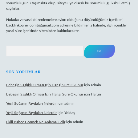
sorumluluğunu taşımakta olup, siteye üye olarak bu sorumluluğu kabul etmiş
sayılırlar.
Hukuka ve yasal düzenlemelere aykırı olduğunu düşündüğünüz içerikleri,
backlinkpanelicomtr@gmail.com
adresine bildirmeniz halinde, ilgili içerikler
yasal süre içerisinde sitemizden kaldırılacaktır.
Arama
SON YORUMLAR
Bebeğin Sağlıklı Olması Için Hangi Sure Okunur
için
admin
Bebeğin Sağlıklı Olması Için Hangi Sure Okunur
için
Harun
Yeşil Soğanın Faydaları Nelerdir
için
admin
Yeşil Soğanın Faydaları Nelerdir
için
Yoldaş
Ekili Bahçe Görmek Ne Anlama Gelir
için
admin