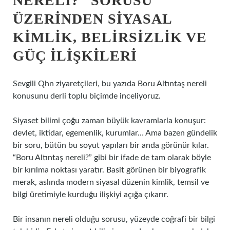
NERELI?” SORUSU
ÜZERINDEN SIYASAL
KIMLIK, BELIRSIZLIK VE
GÜÇ ILIŞKILERI
Sevgili Qhn ziyaretçileri, bu yazıda Boru Altıntaş nereli
konusunu derli toplu biçimde inceliyoruz.
Siyaset bilimi çoğu zaman büyük kavramlarla konuşur:
devlet, iktidar, egemenlik, kurumlar… Ama bazen gündelik
bir soru, bütün bu soyut yapıları bir anda görünür kılar.
“Boru Altıntaş nereli?” gibi bir ifade de tam olarak böyle
bir kırılma noktası yaratır. Basit görünen bir biyografik
merak, aslında modern siyasal düzenin kimlik, temsil ve
bilgi üretimiyle kurduğu ilişkiyi açığa çıkarır.
Bir insanın nereli olduğu sorusu, yüzeyde coğrafi bir bilgi