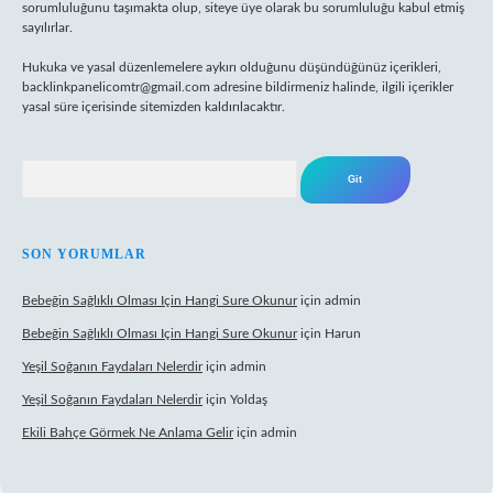
sorumluluğunu taşımakta olup, siteye üye olarak bu sorumluluğu kabul etmiş
sayılırlar.
Hukuka ve yasal düzenlemelere aykırı olduğunu düşündüğünüz içerikleri,
backlinkpanelicomtr@gmail.com
adresine bildirmeniz halinde, ilgili içerikler
yasal süre içerisinde sitemizden kaldırılacaktır.
Arama
SON YORUMLAR
Bebeğin Sağlıklı Olması Için Hangi Sure Okunur
için
admin
Bebeğin Sağlıklı Olması Için Hangi Sure Okunur
için
Harun
Yeşil Soğanın Faydaları Nelerdir
için
admin
Yeşil Soğanın Faydaları Nelerdir
için
Yoldaş
Ekili Bahçe Görmek Ne Anlama Gelir
için
admin