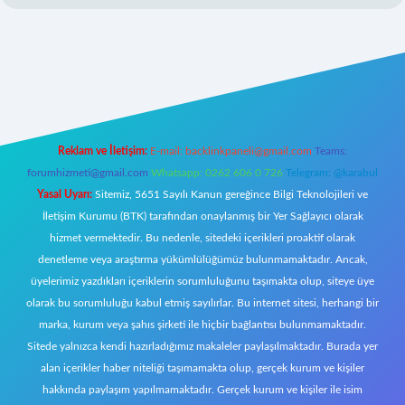
yz/
Reklam ve İletişim:
E-mail:
backlinkpaneli@gmail.com
Teams:
forumhizmeti@gmail.com
Whatsapp: 0262 606 0 726
Telegram: @karabul
Yasal Uyarı:
Sitemiz, 5651 Sayılı Kanun gereğince Bilgi Teknolojileri ve
İletişim Kurumu (BTK) tarafından onaylanmış bir Yer Sağlayıcı olarak
hizmet vermektedir. Bu nedenle, sitedeki içerikleri proaktif olarak
denetleme veya araştırma yükümlülüğümüz bulunmamaktadır. Ancak,
üyelerimiz yazdıkları içeriklerin sorumluluğunu taşımakta olup, siteye üye
olarak bu sorumluluğu kabul etmiş sayılırlar. Bu internet sitesi, herhangi bir
marka, kurum veya şahıs şirketi ile hiçbir bağlantısı bulunmamaktadır.
Sitede yalnızca kendi hazırladığımız makaleler paylaşılmaktadır. Burada yer
alan içerikler haber niteliği taşımamakta olup, gerçek kurum ve kişiler
hakkında paylaşım yapılmamaktadır. Gerçek kurum ve kişiler ile isim