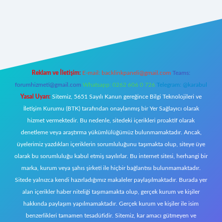
z/
Reklam ve İletişim:
E-mail:
backlinkpaneli@gmail.com
Teams:
forumhizmeti@gmail.com
Whatsapp: 0262 606 0 726
Telegram: @karabul
Yasal Uyarı:
Sitemiz, 5651 Sayılı Kanun gereğince Bilgi Teknolojileri ve
İletişim Kurumu (BTK) tarafından onaylanmış bir Yer Sağlayıcı olarak
hizmet vermektedir. Bu nedenle, sitedeki içerikleri proaktif olarak
denetleme veya araştırma yükümlülüğümüz bulunmamaktadır. Ancak,
üyelerimiz yazdıkları içeriklerin sorumluluğunu taşımakta olup, siteye üye
olarak bu sorumluluğu kabul etmiş sayılırlar. Bu internet sitesi, herhangi bir
marka, kurum veya şahıs şirketi ile hiçbir bağlantısı bulunmamaktadır.
Sitede yalnızca kendi hazırladığımız makaleler paylaşılmaktadır. Burada yer
alan içerikler haber niteliği taşımamakta olup, gerçek kurum ve kişiler
hakkında paylaşım yapılmamaktadır. Gerçek kurum ve kişiler ile isim
benzerlikleri tamamen tesadüfidir. Sitemiz, kar amacı gütmeyen ve