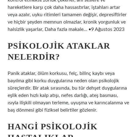
kontrol etmekte zorluk çekerler, ani seslere ve
hareketlere karşı çok daha hassastırlar, iştahları artar
veya azalır, uyku ritimleri tamamen değişir, depresiftirler
ve hiçbir şeyden memnun olmazlar, kronik yorgunluk ve
halsizlik yaşarlar, Daha fazla makale… •9 Ağustos 2023
PSIKOLOJIK ATAKLAR
NELERDIR?
Panik ataklar, ölüm korkusu, felç, bilinç kaybı veya
bayılma gibi korku duygularına neden olan psikolojik
süreçlerdir. Bir atak sırasında, bu tür dehşet duygularına
eşlik eden hızlı kalp atışı, nefes darlığı, ateş basması,
ısıyla ilişkili olmayan terleme, uyuşma ve karıncalanma ve
baş dönmesi gibi fiziksel belirtiler gözlenir.
HANGI PSIKOLOJIK