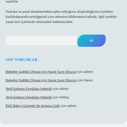
sayılırlar.
Hukuka ve yasal düzenlemelere aykırı olduğunu düşündüğünüz içerikleri,
backlinkpanelicomtr@gmail.com
adresine bildirmeniz halinde, ilgili içerikler
yasal süre içerisinde sitemizden kaldırılacaktır.
Arama
SON YORUMLAR
Bebeğin Sağlıklı Olması Için Hangi Sure Okunur
için
admin
Bebeğin Sağlıklı Olması Için Hangi Sure Okunur
için
Harun
Yeşil Soğanın Faydaları Nelerdir
için
admin
Yeşil Soğanın Faydaları Nelerdir
için
Yoldaş
Ekili Bahçe Görmek Ne Anlama Gelir
için
admin