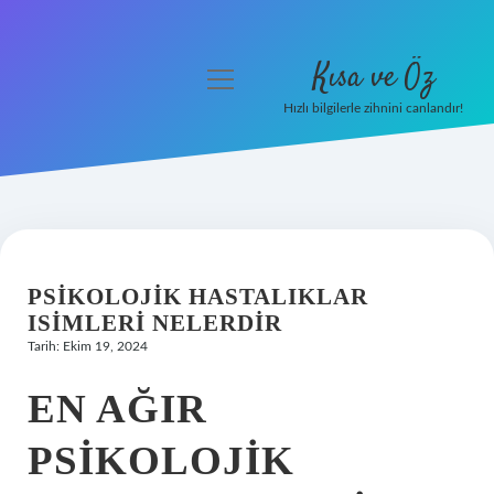
Kısa ve Öz
menüyü
aç
Hızlı bilgilerle zihnini canlandır!
Anasayfa
Gizlilik Politikası
Yasal Uyarı
PSIKOLOJIK HASTALIKLAR
Hakkımızda
ISIMLERI NELERDIR
Tarih: Ekim 19, 2024
EN AĞIR
PSIKOLOJIK