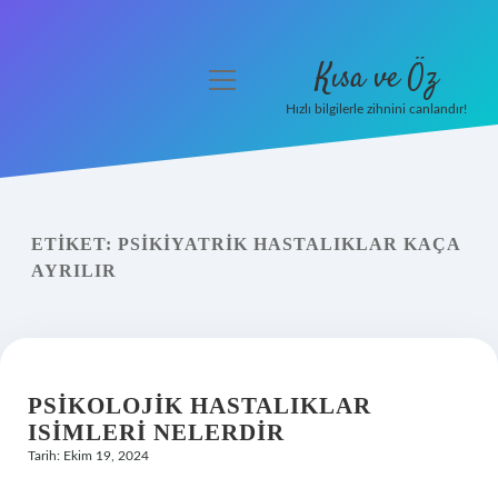
Kısa ve Öz
menüyü
aç
Hızlı bilgilerle zihnini canlandır!
Anasayfa
Gizlilik Politikası
ETIKET:
PSIKIYATRIK HASTALIKLAR KAÇA
Yasal Uyarı
AYRILIR
Hakkımızda
PSIKOLOJIK HASTALIKLAR
ISIMLERI NELERDIR
Tarih: Ekim 19, 2024