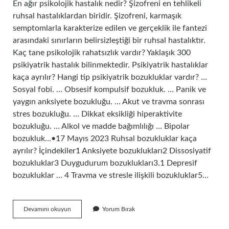
En ağır psikolojik hastalık nedir? Şizofreni en tehlikeli
ruhsal hastalıklardan biridir. Şizofreni, karmaşık
semptomlarla karakterize edilen ve gerçeklik ile fantezi
arasındaki sınırların belirsizleştiği bir ruhsal hastalıktır.
Kaç tane psikolojik rahatsızlık vardır? Yaklaşık 300
psikiyatrik hastalık bilinmektedir. Psikiyatrik hastalıklar
kaça ayrılır? Hangi tip psikiyatrik bozukluklar vardır? …
Sosyal fobi. … Obsesif kompulsif bozukluk. … Panik ve
yaygın anksiyete bozukluğu. … Akut ve travma sonrası
stres bozukluğu. … Dikkat eksikliği hiperaktivite
bozukluğu. … Alkol ve madde bağımlılığı … Bipolar
bozukluk…•17 Mayıs 2023 Ruhsal bozukluklar kaça
ayrılır? İçindekiler1 Anksiyete bozuklukları2 Dissosiyatif
bozukluklar3 Duygudurum bozuklukları3.1 Depresif
bozukluklar … 4 Travma ve stresle ilişkili bozukluklar5…
Psikolojik
Devamını okuyun
Yorum Bırak
Hastalıklar
Isimleri