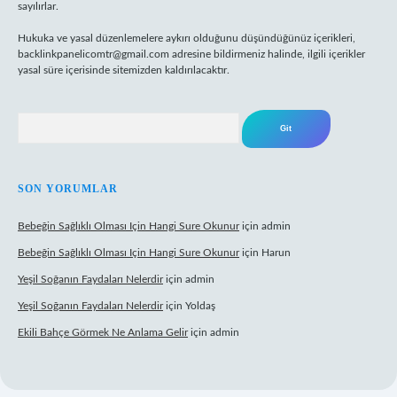
sayılırlar.
Hukuka ve yasal düzenlemelere aykırı olduğunu düşündüğünüz içerikleri,
backlinkpanelicomtr@gmail.com
adresine bildirmeniz halinde, ilgili içerikler
yasal süre içerisinde sitemizden kaldırılacaktır.
Arama
SON YORUMLAR
Bebeğin Sağlıklı Olması Için Hangi Sure Okunur
için
admin
Bebeğin Sağlıklı Olması Için Hangi Sure Okunur
için
Harun
Yeşil Soğanın Faydaları Nelerdir
için
admin
Yeşil Soğanın Faydaları Nelerdir
için
Yoldaş
Ekili Bahçe Görmek Ne Anlama Gelir
için
admin