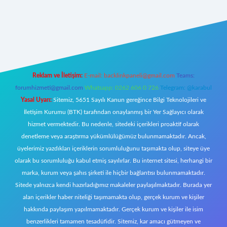
w.betexper.xyz/
Reklam ve İletişim:
E-mail:
backlinkpaneli@gmail.com
Teams:
forumhizmeti@gmail.com
Whatsapp: 0262 606 0 726
Telegram: @karabul
Yasal Uyarı:
Sitemiz, 5651 Sayılı Kanun gereğince Bilgi Teknolojileri ve
İletişim Kurumu (BTK) tarafından onaylanmış bir Yer Sağlayıcı olarak
hizmet vermektedir. Bu nedenle, sitedeki içerikleri proaktif olarak
denetleme veya araştırma yükümlülüğümüz bulunmamaktadır. Ancak,
üyelerimiz yazdıkları içeriklerin sorumluluğunu taşımakta olup, siteye üye
olarak bu sorumluluğu kabul etmiş sayılırlar. Bu internet sitesi, herhangi bir
marka, kurum veya şahıs şirketi ile hiçbir bağlantısı bulunmamaktadır.
Sitede yalnızca kendi hazırladığımız makaleler paylaşılmaktadır. Burada yer
alan içerikler haber niteliği taşımamakta olup, gerçek kurum ve kişiler
hakkında paylaşım yapılmamaktadır. Gerçek kurum ve kişiler ile isim
benzerlikleri tamamen tesadüfidir. Sitemiz, kar amacı gütmeyen ve