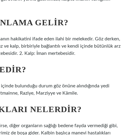
ANLAMA GELIR?
anın hakikatini ifade eden ilahi bir melekedir. Göz derken,
ve kalp, birbiriyle bağlantılı ve kendi içinde bütünlük arz
besidir. 2. Kalp: İman mertebesidir.
EDIR?
k içinde bulunduğu durum göz önüne alındığında yedi
tmainne, Raziye, Marziyye ve Kâmile.
KLARI NELERDIR?
rse, diğer organların sağlığı bedene fayda vermediği gibi,
miz de boşa gider. Kalbin başlıca manevi hastalıkları