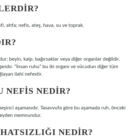
LERDIR?
afi, ahfa; nefis, ateş, hava, su ve toprak.
DIR?
; beyin, kalp, bağırsaklar veya diğer organlar değildir.
rgandır. “İnsan ruhu” bu iki organı ve vücudun diğer tüm
layan ilahi nefestir.
 NEFIS NEDIR?
 beşinci aşamasıdır. Tasavvufa göre bu aşamada ruh, önceki
r şeyden memnundur.
HATSIZLIĞI NEDIR?