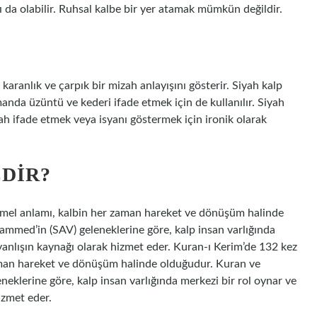
 da olabilir. Ruhsal kalbe bir yer atamak mümkün değildir.
r ve karanlık ve çarpık bir mizah anlayışını gösterir. Siyah kalp
amanda üzüntü ve kederi ifade etmek için de kullanılır. Siyah
ah ifade etmek veya isyanı göstermek için ironik olarak
DIR?
temel anlamı, kalbin her zaman hareket ve dönüşüm halinde
med’in (SAV) geleneklerine göre, kalp insan varlığında
 yanlışın kaynağı olarak hizmet eder. Kuran-ı Kerim’de 132 kez
zaman hareket ve dönüşüm halinde olduğudur. Kuran ve
lerine göre, kalp insan varlığında merkezi bir rol oynar ve
izmet eder.