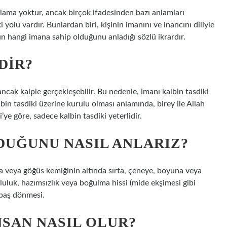
lama yoktur, ancak birçok ifadesinden bazı anlamları
olu vardır. Bunlardan biri, kişinin imanını ve inancını diliyle
n hangi imana sahip olduğunu anladığı sözlü ikrardır.
DIR?
ncak kalple gerçekleşebilir. Bu nedenle, imanı kalbin tasdiki
bin tasdiki üzerine kurulu olması anlamında, birey ile Allah
’ye göre, sadece kalbin tasdiki yeterlidir.
DUĞUNU NASIL ANLARIZ?
olda veya göğüs kemiğinin altında sırta, çeneye, boyuna veya
Doluluk, hazımsızlık veya boğulma hissi (mide ekşimesi gibi
 baş dönmesi.
SAN NASIL OLUR?