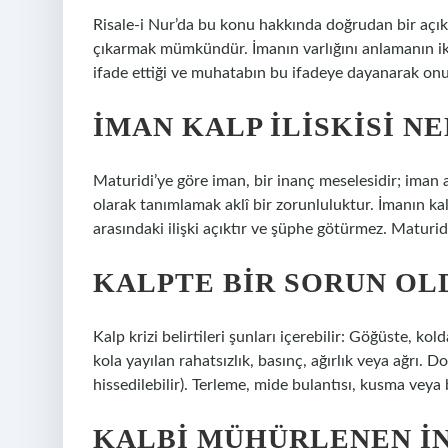
Risale-i Nur’da bu konu hakkında doğrudan bir açık
çıkarmak mümkündür. İmanın varlığını anlamanın iki y
ifade ettiği ve muhatabın bu ifadeye dayanarak onu
İMAN KALP ILISKISI NE
Maturidi’ye göre iman, bir inanç meselesidir; iman a
olarak tanımlamak aklî bir zorunluluktur. İmanın kal
arasındaki ilişki açıktır ve şüphe götürmez. Maturidi
KALPTE BIR SORUN OL
Kalp krizi belirtileri şunları içerebilir: Göğüste, k
kola yayılan rahatsızlık, basınç, ağırlık veya ağrı. 
hissedilebilir). Terleme, mide bulantısı, kusma veya
KALBI MÜHÜRLENEN IN