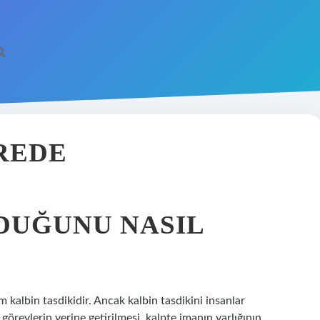
REDE
DUĞUNU NASIL
 kalbin tasdikidir. Ancak kalbin tasdikini insanlar
görevlerin yerine getirilmesi, kalpte imanın varlığının