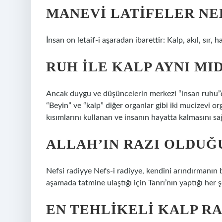
MANEVI LATIFELER NE
İnsan on letaif-i aşaradan ibarettir: Kalp, akıl, sır, h
RUH ILE KALP AYNI MI
Ancak duygu ve düşüncelerin merkezi “insan ruhu”dur
“Beyin” ve “kalp” diğer organlar gibi iki mucizevi o
kısımlarını kullanan ve insanın hayatta kalmasını sağ
ALLAH’IN RAZI OLDUĞU
Nefsi radiyye Nefs-i radiyye, kendini arındırmanın
aşamada tatmine ulaştığı için Tanrı’nın yaptığı he
EN TEHLIKELI KALP RA