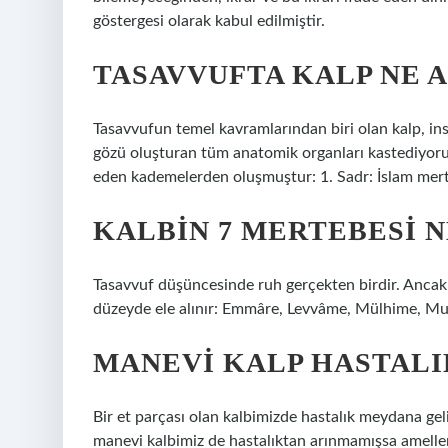
göstergesi olarak kabul edilmiştir.
TASAVVUFTA KALP NE 
Tasavvufun temel kavramlarından biri olan kalp, ins
gözü oluşturan tüm anatomik organları kastediyoruz 
eden kademelerden oluşmuştur: 1. Sadr: İslam merte
KALBIN 7 MERTEBESI N
Tasavvuf düşüncesinde ruh gerçekten birdir. Anca
düzeyde ele alınır: Emmâre, Levvâme, Mülhime, Mu
MANEVI KALP HASTALI
Bir et parçası olan kalbimizde hastalık meydana geli
manevi kalbimiz de hastalıktan arınmamışsa amelleri