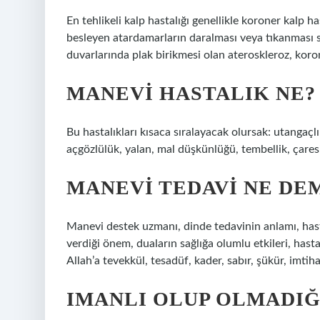
En tehlikeli kalp hastalığı genellikle koroner kalp ha
besleyen atardamarların daralması veya tıkanması s
duvarlarında plak birikmesi olan ateroskleroz, koron
MANEVI HASTALIK NE?
Bu hastalıkları kısaca sıralayacak olursak: utangaçlık,
açgözlülük, yalan, mal düşkünlüğü, tembellik, çares
MANEVI TEDAVI NE DE
Manevi destek uzmanı, dinde tedavinin anlamı, hast
verdiği önem, duaların sağlığa olumlu etkileri, has
Allah’a tevekkül, tesadüf, kader, sabır, şükür, imtih
IMANLI OLUP OLMADIĞ