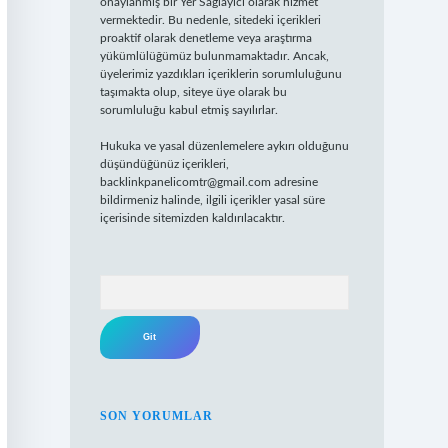
onaylanmış bir Yer Sağlayıcı olarak hizmet
vermektedir. Bu nedenle, sitedeki içerikleri
proaktif olarak denetleme veya araştırma
yükümlülüğümüz bulunmamaktadır. Ancak,
üyelerimiz yazdıkları içeriklerin sorumluluğunu
taşımakta olup, siteye üye olarak bu
sorumluluğu kabul etmiş sayılırlar.
Hukuka ve yasal düzenlemelere aykırı olduğunu
düşündüğünüz içerikleri,
backlinkpanelicomtr@gmail.com
adresine
bildirmeniz halinde, ilgili içerikler yasal süre
içerisinde sitemizden kaldırılacaktır.
Arama
SON YORUMLAR