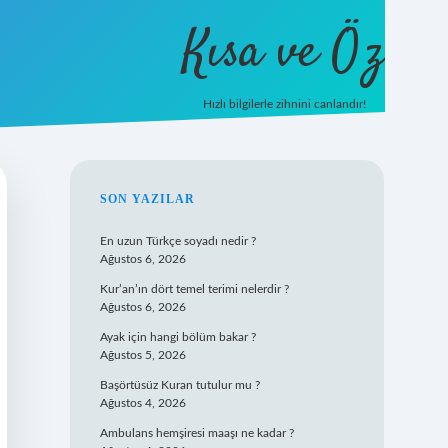
Kısa ve Öz
Hızlı bilgilerle zihnini canlandır!
ilbet
vd casino
vdcasino giriş
https://www.betexper.xyz
SIDEBAR
SON YAZILAR
En uzun Türkçe soyadı nedir ?
Ağustos 6, 2026
Kur’an’ın dört temel terimi nelerdir ?
Ağustos 6, 2026
Ayak için hangi bölüm bakar ?
Ağustos 5, 2026
Başörtüsüz Kuran tutulur mu ?
Ağustos 4, 2026
Ambulans hemşiresi maaşı ne kadar ?