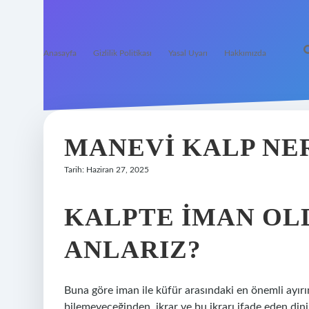
Anasayfa
Gizlilik Politikası
Yasal Uyarı
Hakkımızda
MANEVI KALP NE
Tarih: Haziran 27, 2025
KALPTE IMAN OL
ANLARIZ?
Buna göre iman ile küfür arasındaki en önemli ayırım
bilemeyeceğinden, ikrar ve bu ikrarı ifade eden dini 