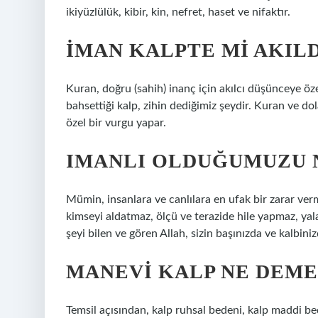
ikiyüzlülük, kibir, kin, nefret, haset ve nifaktır.
İMAN KALPTE MI AKILD
Kuran, doğru (sahih) inanç için akılcı düşünceye öze
bahsettiği kalp, zihin dediğimiz şeydir. Kuran ve do
özel bir vurgu yapar.
IMANLI OLDUĞUMUZU N
Mümin, insanlara ve canlılara en ufak bir zarar ver
kimseyi aldatmaz, ölçü ve terazide hile yapmaz, yal
şeyi bilen ve gören Allah, sizin başınızda ve kalbiniz
MANEVI KALP NE DEM
Temsil açısından, kalp ruhsal bedeni, kalp maddi bed