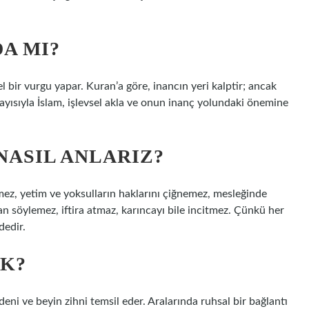
A MI?
l bir vurgu yapar. Kuran’a göre, inancın yeri kalptir; ancak
layısıyla İslam, işlevsel akla ve onun inanç yolundaki önemine
ASIL ANLARIZ?
mez, yetim ve yoksulların haklarını çiğnemez, mesleğinde
an söylemez, iftira atmaz, karıncayı bile incitmez. Çünkü her
dedir.
EK?
eni ve beyin zihni temsil eder. Aralarında ruhsal bir bağlantı