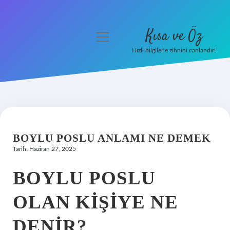
Kısa ve Öz
menüyü
aç
Hızlı bilgilerle zihnini canlandır!
Anasayfa
Gizlilik Politikası
Yasal Uyarı
BOYLU POSLU ANLAMI NE DEMEK
Hakkımızda
Tarih: Haziran 27, 2025
BOYLU POSLU
OLAN KIŞIYE NE
DENIR?