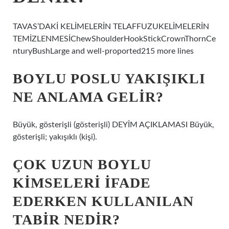
TAVAS’DAKİ KELİMELERİN TELAFFUZUKELİMELERİN
TEMİZLENMESİChewShoulderHookStickCrownThornCe
nturyBushLarge and well-proported215 more lines
BOYLU POSLU YAKIŞIKLI
NE ANLAMA GELIR?
Büyük, gösterişli (gösterişli) DEYİM AÇIKLAMASI Büyük,
gösterişli; yakışıklı (kişi).
ÇOK UZUN BOYLU
KIMSELERI IFADE
EDERKEN KULLANILAN
TABIR NEDIR?