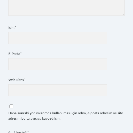
İsim*
E-Posta*
Web Sitesi
Daha sonraki yorumlarımda kullanılması için adım, e-posta adresim ve site
adresim bu tarayıcıya kaydedilsin.
9 - 5 kaçtır?
*