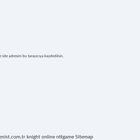
site adresim bu tarayıcıya kaydedilsin.
renist.com.tr
knight online
nttgame
Sitemap