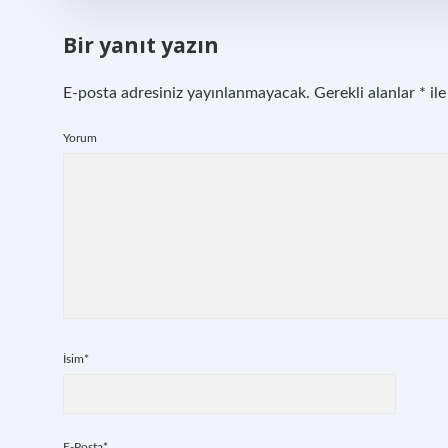
Bir yanıt yazın
E-posta adresiniz yayınlanmayacak.
Gerekli alanlar
*
ile
Yorum
İsim*
E-Posta*