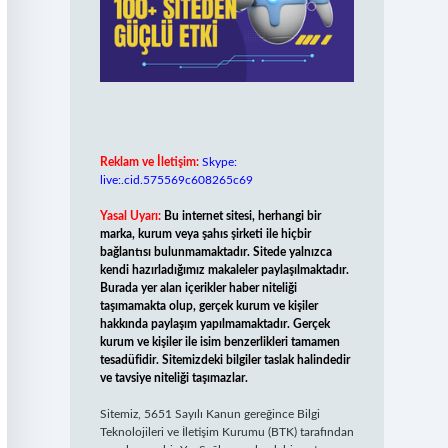
Reklam ve İletişim:
Skype:
live:.cid.575569c608265c69
Yasal Uyarı:
Bu internet sitesi, herhangi bir
marka, kurum veya şahıs şirketi ile hiçbir
bağlantısı bulunmamaktadır. Sitede yalnızca
kendi hazırladığımız makaleler paylaşılmaktadır.
Burada yer alan içerikler haber niteliği
taşımamakta olup, gerçek kurum ve kişiler
hakkında paylaşım yapılmamaktadır. Gerçek
kurum ve kişiler ile isim benzerlikleri tamamen
tesadüfidir. Sitemizdeki bilgiler taslak halindedir
ve tavsiye niteliği taşımazlar.
Sitemiz, 5651 Sayılı Kanun gereğince Bilgi
Teknolojileri ve İletişim Kurumu (BTK) tarafından