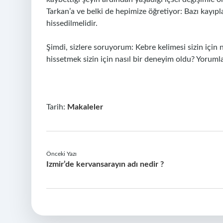
Tarkan’a ve belki de hepimize öğretiyor: Bazı kayıp
hissedilmelidir.
Şimdi, sizlere soruyorum: Kebre kelimesi sizin için
hissetmek sizin için nasıl bir deneyim oldu? Yoruml
Tarih:
Makaleler
Önceki Yazı
Izmir’de kervansarayın adı nedir ?