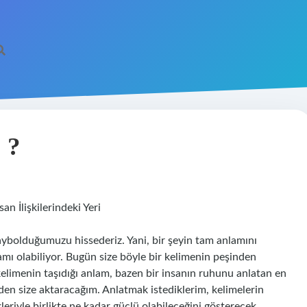
 ?
n İlişkilerindeki Yeri
aybolduğumuzu hissederiz. Yani, bir şeyin tam anlamını
mı olabiliyor. Bugün size böyle bir kelimenin peşinden
elimenin taşıdığı anlam, bazen bir insanın ruhunu anlatan en
den size aktaracağım. Anlatmak istediklerim, kelimelerin
leriyle birlikte ne kadar güçlü olabileceğini gösterecek.