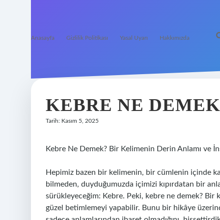
Anasayfa
Gizlilik Politikası
Yasal Uyarı
Hakkımızda
KEBRE NE DEMEK
Tarih: Kasım 5, 2025
Kebre Ne Demek? Bir Kelimenin Derin Anlamı ve İnsa
Hepimiz bazen bir kelimenin, bir cümlenin içinde k
bilmeden, duyduğumuzda içimizi kıpırdatan bir anla
sürükleyeceğim: Kebre. Peki, kebre ne demek? Bir k
güzel betimlemeyi yapabilir. Bunu bir hikâye üzerin
sadece anlamlarından ibaret olmadığını, hissettirdik