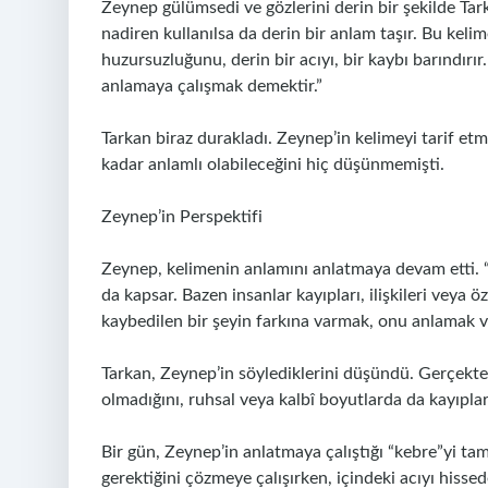
Zeynep gülümsedi ve gözlerini derin bir şekilde Tar
nadiren kullanılsa da derin bir anlam taşır. Bu kelime
huzursuzluğunu, derin bir acıyı, bir kaybı barındırı
anlamaya çalışmak demektir.”
Tarkan biraz durakladı. Zeynep’in kelimeyi tarif e
kadar anlamlı olabileceğini hiç düşünmemişti.
Zeynep’in Perspektifi
Zeynep, kelimenin anlamını anlatmaya devam etti. “K
da kapsar. Bazen insanlar kayıpları, ilişkileri veya
kaybedilen bir şeyin farkına varmak, onu anlamak v
Tarkan, Zeynep’in söylediklerini düşündü. Gerçekten 
olmadığını, ruhsal veya kalbî boyutlarda da kayıplar
Bir gün, Zeynep’in anlatmaya çalıştığı “kebre”yi ta
gerektiğini çözmeye çalışırken, içindeki acıyı hissed