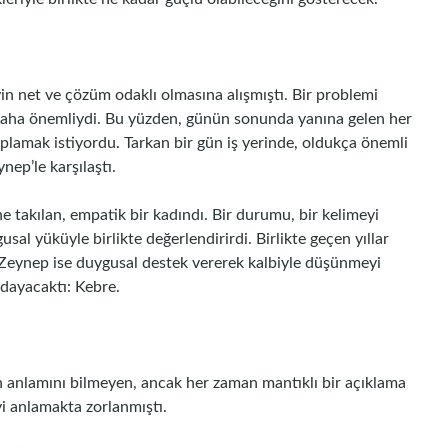
in net ve çözüm odaklı olmasına alışmıştı. Bir problemi
daha önemliydi. Bu yüzden, günün sonunda yanına gelen her
plamak istiyordu. Tarkan bir gün iş yerinde, oldukça önemli
nep’le karşılaştı.
e takılan, empatik bir kadındı. Bir durumu, bir kelimeyi
sal yüküyle birlikte değerlendirirdi. Birlikte geçen yıllar
Zeynep ise duygusal destek vererek kalbiyle düşünmeyi
ldayacaktı: Kebre.
 anlamını bilmeyen, ancak her zaman mantıklı bir açıklama
i anlamakta zorlanmıştı.