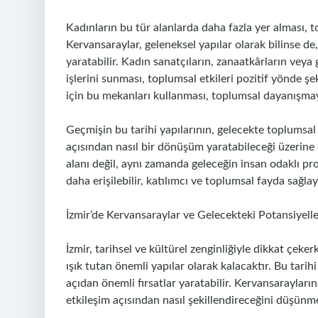
Kadınların bu tür alanlarda daha fazla yer alması, to
Kervansaraylar, geleneksel yapılar olarak bilinse de, 
yaratabilir. Kadın sanatçıların, zanaatkârların veya
işlerini sunması, toplumsal etkileri pozitif yönde şek
için bu mekanları kullanması, toplumsal dayanışmayı 
Geçmişin bu tarihi yapılarının, gelecekte toplumsal ci
açısından nasıl bir dönüşüm yaratabileceği üzerine
alanı değil, aynı zamanda geleceğin insan odaklı proje
daha erişilebilir, katılımcı ve toplumsal fayda sağlay
İzmir’de Kervansaraylar ve Gelecekteki Potansiyelle
İzmir, tarihsel ve kültürel zenginliğiyle dikkat çe
ışık tutan önemli yapılar olarak kalacaktır. Bu ta
açıdan önemli fırsatlar yaratabilir. Kervansaraylar
etkileşim açısından nasıl şekillendireceğini düşün