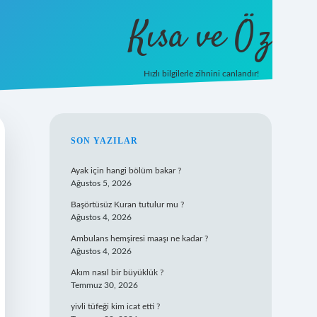
Kısa ve Öz
Hızlı bilgilerle zihnini canlandır!
ilbet
vd casino
vdcasino giriş
https://www.betexper
SIDEBAR
SON YAZILAR
Ayak için hangi bölüm bakar ?
Ağustos 5, 2026
Başörtüsüz Kuran tutulur mu ?
Ağustos 4, 2026
Ambulans hemşiresi maaşı ne kadar ?
Ağustos 4, 2026
Akım nasıl bir büyüklük ?
Temmuz 30, 2026
yivli tüfeği kim icat etti ?