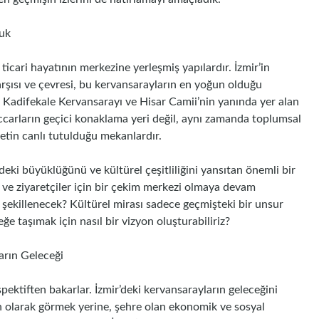
luk
ticari hayatının merkezine yerleşmiş yapılardır. İzmir’in
şısı ve çevresi, bu kervansarayların en yoğun olduğu
da Kadifekale Kervansarayı ve Hisar Camii’nin yanında yer alan
tüccarların geçici konaklama yeri değil, aynı zamanda toplumsal
retin canlı tutulduğu mekanlardır.
ki büyüklüğünü ve kültürel çeşitliliğini yansıtan önemli bir
 ve ziyaretçiler için bir çekim merkezi olmaya devam
l şekillenecek? Kültürel mirası sadece geçmişteki bir unsur
eğe taşımak için nasıl bir vizyon oluşturabiliriz?
ların Geleceği
rspektiften bakarlar. İzmir’deki kervansarayların geleceğini
lan olarak görmek yerine, şehre olan ekonomik ve sosyal