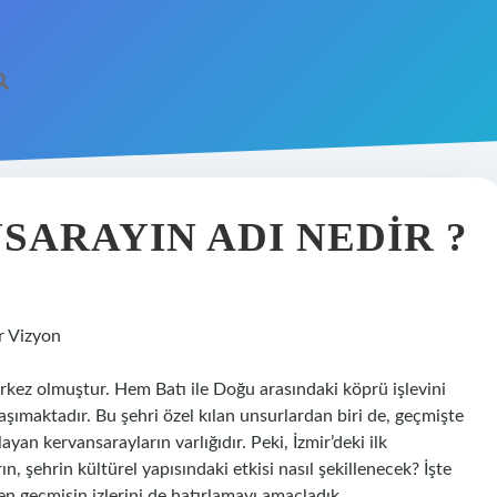
SARAYIN ADI NEDIR ?
r Vizyon
erkez olmuştur. Hem Batı ile Doğu arasındaki köprü işlevini
aşımaktadır. Bu şehri özel kılan unsurlardan biri de, geçmişte
ayan kervansarayların varlığıdır. Peki, İzmir’deki ilk
n, şehrin kültürel yapısındaki etkisi nasıl şekillenecek? İşte
n geçmişin izlerini de hatırlamayı amaçladık.