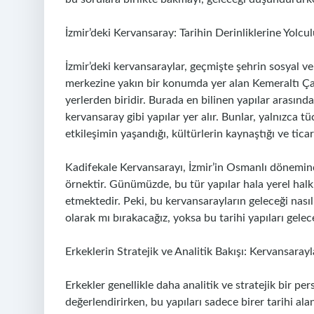
İzmir’deki Kervansaray: Tarihin Derinliklerine Yolcu
İzmir’deki kervansaraylar, geçmişte şehrin sosyal ve 
merkezine yakın bir konumda yer alan Kemeraltı Çar
yerlerden biridir. Burada en bilinen yapılar arasın
kervansaray gibi yapılar yer alır. Bunlar, yalnızca 
etkileşimin yaşandığı, kültürlerin kaynaştığı ve tica
Kadifekale Kervansarayı, İzmir’in Osmanlı döneminde
örnektir. Günümüzde, bu tür yapılar hala yerel halk
etmektedir. Peki, bu kervansarayların geleceği nası
olarak mı bırakacağız, yoksa bu tarihi yapıları gelec
Erkeklerin Stratejik ve Analitik Bakışı: Kervansaray
Erkekler genellikle daha analitik ve stratejik bir pe
değerlendirirken, bu yapıları sadece birer tarihi a