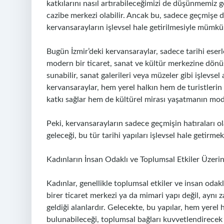
katkılarını nasıl artırabileceğimizi de düşünmemiz g
cazibe merkezi olabilir. Ancak bu, sadece geçmişe d
kervansarayların işlevsel hale getirilmesiyle mümkü
Bugün İzmir’deki kervansaraylar, sadece tarihi eser
modern bir ticaret, sanat ve kültür merkezine dönüşeb
sunabilir, sanat galerileri veya müzeler gibi işlevsel
kervansaraylar, hem yerel halkın hem de turistlerin
katkı sağlar hem de kültürel mirası yaşatmanın mode
Peki, kervansarayların sadece geçmişin hatıraları ola
geleceği, bu tür tarihi yapıları işlevsel hale getirme
Kadınların İnsan Odaklı ve Toplumsal Etkiler Üzer
Kadınlar, genellikle toplumsal etkiler ve insan odakl
birer ticaret merkezi ya da mimari yapı değil, aynı 
geldiği alanlardır. Gelecekte, bu yapılar, hem yerel
bulunabileceği, toplumsal bağları kuvvetlendirecek s