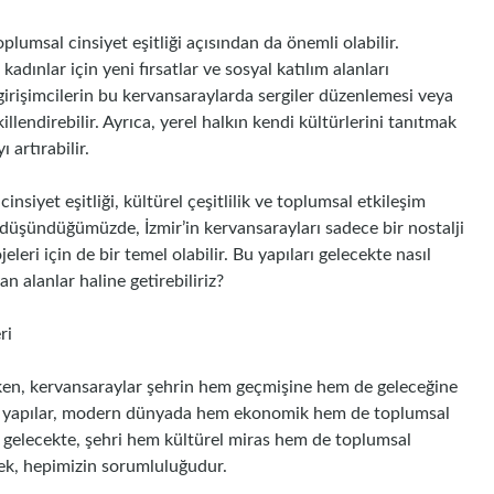
plumsal cinsiyet eşitliği açısından da önemli olabilir.
kadınlar için yeni fırsatlar ve sosyal katılım alanları
 girişimcilerin bu kervansaraylarda sergiler düzenlemesi veya
illendirebilir. Ayrıca, yerel halkın kendi kültürlerini tanıtmak
artırabilir.
nsiyet eşitliği, kültürel çeşitlilik ve toplumsal etkileşim
 düşündüğümüzde, İzmir’in kervansarayları sadece bir nostalji
leri için de bir temel olabilir. Bu yapıları gelecekte nasıl
an alanlar haline getirebiliriz?
ri
kerken, kervansaraylar şehrin hem geçmişine hem de geleceğine
rihi yapılar, modern dünyada hem ekonomik hem de toplumsal
ın gelecekte, şehri hem kültürel miras hem de toplumsal
mek, hepimizin sorumluluğudur.