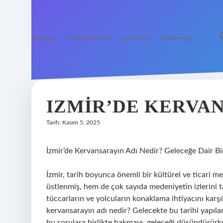
Anasayfa
Gizlilik Politikası
Yasal Uyarı
Hakkımızda
IZMIR’DE KERVAN
Tarih: Kasım 5, 2025
İzmir’de Kervansarayın Adı Nedir? Geleceğe Dair Bi
İzmir, tarih boyunca önemli bir kültürel ve ticari m
üstlenmiş, hem de çok sayıda medeniyetin izlerini t
tüccarların ve yolcuların konaklama ihtiyacını karşıl
kervansarayın adı nedir? Gelecekte bu tarihi yapıları
bu sorulara birlikte bakmayı, geleceği düşündürürke