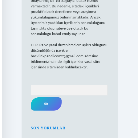
onaylanmış bir Yer Sağlayıcı olarak hizmet
vermektedir. Bu nedenle, sitedeki içerikleri
proaktif olarak denetleme veya araştırma
yükümlülüğümüz bulunmamaktadır. Ancak,
üyelerimiz yazdıkları içeriklerin sorumluluğunu
taşımakta olup, siteye üye olarak bu
sorumluluğu kabul etmiş sayılırlar.
Hukuka ve yasal düzenlemelere aykırı olduğunu
düşündüğünüz içerikleri,
backlinkpanelicomtr@gmail.com
adresine
bildirmeniz halinde, ilgili içerikler yasal süre
içerisinde sitemizden kaldırılacaktır.
Arama
SON YORUMLAR