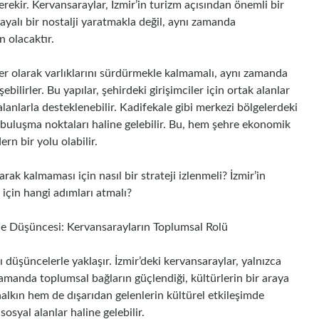
erekir. Kervansaraylar, İzmir’in turizm açısından önemli bir
ayalı bir nostalji yaratmakla değil, aynı zamanda
n olacaktır.
ler olarak varlıklarını sürdürmekle kalmamalı, aynı zamanda
ilirler. Bu yapılar, şehirdeki girişimciler için ortak alanlar
 alanlarla desteklenebilir. Kadifekale gibi merkezi bölgelerdeki
 buluşma noktaları haline gelebilir. Bu, hem şehre ekonomik
rn bir yolu olabilir.
rak kalmaması için nasıl bir strateji izlenmeli? İzmir’in
k için hangi adımları atmalı?
ine Düşüncesi: Kervansarayların Toplumsal Rolü
ı düşüncelerle yaklaşır. İzmir’deki kervansaraylar, yalnızca
zamanda toplumsal bağların güçlendiği, kültürlerin bir araya
 halkın hem de dışarıdan gelenlerin kültürel etkileşimde
osyal alanlar haline gelebilir.