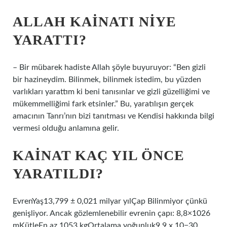
ALLAH KAINATI NIYE
YARATTI?
– Bir mübarek hadiste Allah şöyle buyuruyor: “Ben gizli
bir hazineydim. Bilinmek, bilinmek istedim, bu yüzden
varlıkları yarattım ki beni tanısınlar ve gizli güzelliğimi ve
mükemmelliğimi fark etsinler.” Bu, yaratılışın gerçek
amacının Tanrı’nın bizi tanıtması ve Kendisi hakkında bilgi
vermesi olduğu anlamına gelir.
KAINAT KAÇ YIL ÖNCE
YARATILDI?
EvrenYaş13,799 ± 0,021 milyar yılÇap Bilinmiyor çünkü
genişliyor. Ancak gözlemlenebilir evrenin çapı: 8,8×1026
mKütleEn az 1053 kgOrtalama yoğunluk9,9 x 10−30