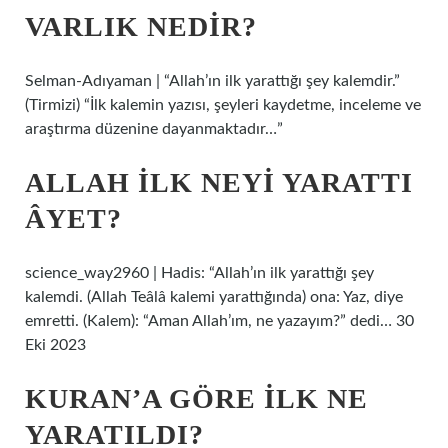
VARLIK NEDIR?
Selman-Adıyaman | “Allah’ın ilk yarattığı şey kalemdir.”
(Tirmizi) “İlk kalemin yazısı, şeyleri kaydetme, inceleme ve
araştırma düzenine dayanmaktadır…”
ALLAH ILK NEYI YARATTI
ÂYET?
science_way2960 | Hadis: “Allah’ın ilk yarattığı şey
kalemdi. (Allah Teâlâ kalemi yarattığında) ona: Yaz, diye
emretti. (Kalem): “Aman Allah’ım, ne yazayım?” dedi… 30
Eki 2023
KURAN’A GÖRE ILK NE
YARATILDI?