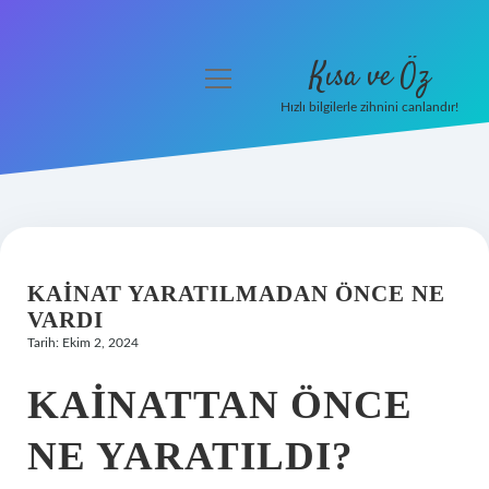
Kısa ve Öz
menüyü
aç
Hızlı bilgilerle zihnini canlandır!
Anasayfa
Gizlilik Politikası
Yasal Uyarı
KAINAT YARATILMADAN ÖNCE NE
Hakkımızda
VARDI
Tarih: Ekim 2, 2024
KAINATTAN ÖNCE
NE YARATILDI?