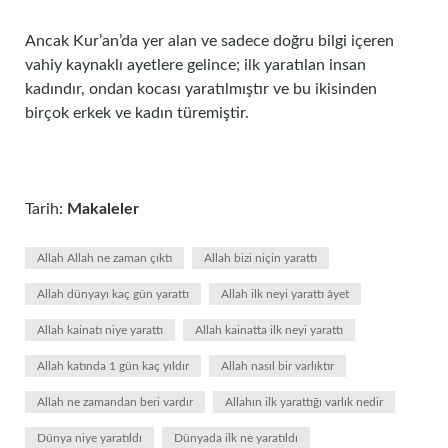
Ancak Kur’an’da yer alan ve sadece doğru bilgi içeren
vahiy kaynaklı ayetlere gelince; ilk yaratılan insan
kadındır, ondan kocası yaratılmıştır ve bu ikisinden
birçok erkek ve kadın türemiştir.
Tarih:
Makaleler
Allah Allah ne zaman çıktı
Allah bizi niçin yarattı
Allah dünyayı kaç gün yarattı
Allah ilk neyi yarattı âyet
Allah kainatı niye yarattı
Allah kainatta ilk neyi yarattı
Allah katında 1 gün kaç yıldır
Allah nasıl bir varlıktır
Allah ne zamandan beri vardır
Allahın ilk yarattığı varlık nedir
Dünya niye yaratıldı
Dünyada ilk ne yaratıldı