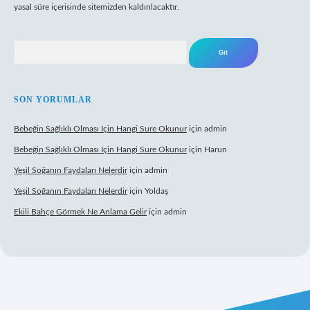
yasal süre içerisinde sitemizden kaldırılacaktır.
Arama
SON YORUMLAR
Bebeğin Sağlıklı Olması Için Hangi Sure Okunur
için
admin
Bebeğin Sağlıklı Olması Için Hangi Sure Okunur
için
Harun
Yeşil Soğanın Faydaları Nelerdir
için
admin
Yeşil Soğanın Faydaları Nelerdir
için
Yoldaş
Ekili Bahçe Görmek Ne Anlama Gelir
için
admin
yz/