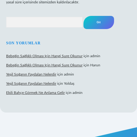
yasal süre içerisinde sitemizden kaldırılacaktır.
Arama
SON YORUMLAR
Bebeğin Sağlıklı Olması Için Hangi Sure Okunur
için
admin
Bebeğin Sağlıklı Olması Için Hangi Sure Okunur
için
Harun
Yeşil Soğanın Faydaları Nelerdir
için
admin
Yeşil Soğanın Faydaları Nelerdir
için
Yoldaş
Ekili Bahçe Görmek Ne Anlama Gelir
için
admin
w.betexper.xyz/