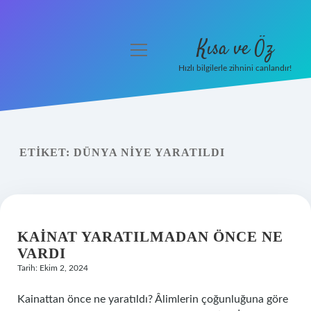
Kısa ve Öz
menüyü
aç
Hızlı bilgilerle zihnini canlandır!
Anasayfa
Gizlilik Politikası
ETIKET:
DÜNYA NIYE YARATILDI
Yasal Uyarı
Hakkımızda
KAINAT YARATILMADAN ÖNCE NE
VARDI
Tarih: Ekim 2, 2024
Kainattan önce ne yaratıldı? Âlimlerin çoğunluğuna göre