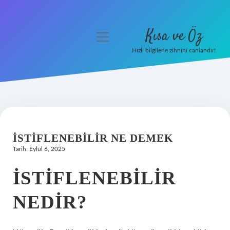
Kısa ve Öz
menüyü
aç
Hızlı bilgilerle zihnini canlandır!
Anasayfa
Gizlilik Politikası
Yasal Uyarı
İSTIFLENEBILIR NE DEMEK
Hakkımızda
Tarih: Eylül 6, 2025
İSTIFLENEBILIR
NEDIR?