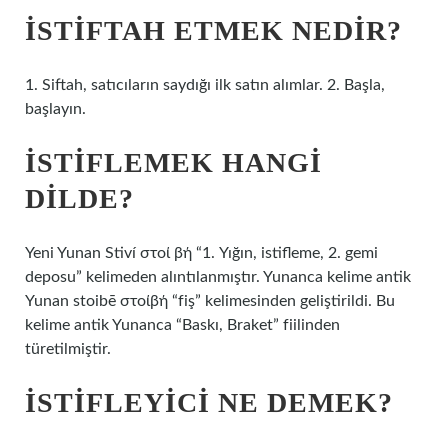
İSTIFTAH ETMEK NEDIR?
1. Siftah, satıcıların saydığı ilk satın alımlar. 2. Başla,
başlayın.
İSTIFLEMEK HANGI
DILDE?
Yeni Yunan Stiví στοί βή “1. Yığın, istifleme, 2. gemi
deposu” kelimeden alıntılanmıştır. Yunanca kelime antik
Yunan stoibē στοίβή “fiş” kelimesinden geliştirildi. Bu
kelime antik Yunanca “Baskı, Braket” fiilinden
türetilmiştir.
İSTIFLEYICI NE DEMEK?