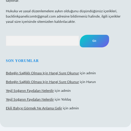
sayılırlar.
Hukuka ve yasal düzenlemelere aykırı olduğunu düşündüğünüz içerikleri,
backlinkpanelicomtr@gmail.com
adresine bildirmeniz halinde, ilgili içerikler
yasal süre içerisinde sitemizden kaldırılacaktır.
Arama
SON YORUMLAR
Bebeğin Sağlıklı Olması Için Hangi Sure Okunur
için
admin
Bebeğin Sağlıklı Olması Için Hangi Sure Okunur
için
Harun
Yeşil Soğanın Faydaları Nelerdir
için
admin
Yeşil Soğanın Faydaları Nelerdir
için
Yoldaş
Ekili Bahçe Görmek Ne Anlama Gelir
için
admin