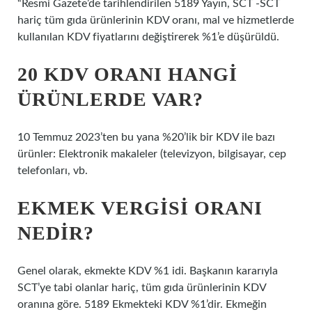
“Resmi Gazete’de tarihlendirilen 5189 Yayın, SCT -SCT
hariç tüm gıda ürünlerinin KDV oranı, mal ve hizmetlerde
kullanılan KDV fiyatlarını değiştirerek %1’e düşürüldü.
20 KDV ORANI HANGI
ÜRÜNLERDE VAR?
10 Temmuz 2023’ten bu yana %20’lik bir KDV ile bazı
ürünler: Elektronik makaleler (televizyon, bilgisayar, cep
telefonları, vb.
EKMEK VERGISI ORANI
NEDIR?
Genel olarak, ekmekte KDV %1 idi. Başkanın kararıyla
SCT’ye tabi olanlar hariç, tüm gıda ürünlerinin KDV
oranına göre. 5189 Ekmekteki KDV %1’dir. Ekmeğin