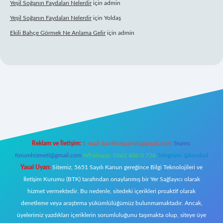
Yeşil Soğanın Faydaları Nelerdir
için
admin
Yeşil Soğanın Faydaları Nelerdir
için
Yoldaş
Ekili Bahçe Görmek Ne Anlama Gelir
için
admin
yz/
Reklam ve İletişim:
E-mail:
backlinkpaneli@gmail.com
Teams:
forumhizmeti@gmail.com
Whatsapp: 0262 606 0 726
Telegram: @karabul
Yasal Uyarı:
Sitemiz, 5651 Sayılı Kanun gereğince Bilgi Teknolojileri ve
İletişim Kurumu (BTK) tarafından onaylanmış bir Yer Sağlayıcı olarak
hizmet vermektedir. Bu nedenle, sitedeki içerikleri proaktif olarak
denetleme veya araştırma yükümlülüğümüz bulunmamaktadır. Ancak,
üyelerimiz yazdıkları içeriklerin sorumluluğunu taşımakta olup, siteye üye