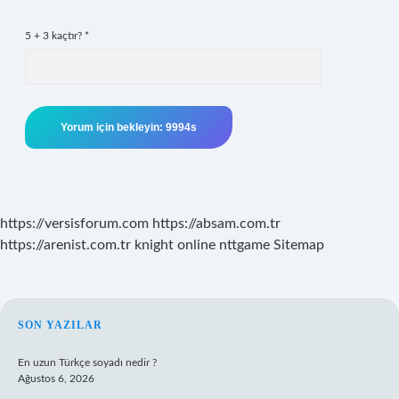
5 + 3 kaçtır?
*
https://versisforum.com
https://absam.com.tr
https://arenist.com.tr
knight online
nttgame
Sitemap
SIDEBAR
SON YAZILAR
En uzun Türkçe soyadı nedir ?
Ağustos 6, 2026