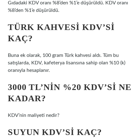
Gıdadaki KDV oranı %8’den %1’e düşürüldü. KDV oranı
%8’den %1’e düşürüldü.
TÜRK KAHVESI KDV’SI
KAÇ?
Buna ek olarak, 100 gram Türk kahvesi aldı. Tüm bu
satışlarda, KDV, kafeterya lisansına sahip olan %10 (k)
oranıyla hesaplanır.
3000 TL’NIN %20 KDV’SI NE
KADAR?
KDV’nin maliyeti nedir?
SUYUN KDV’SI KAÇ?