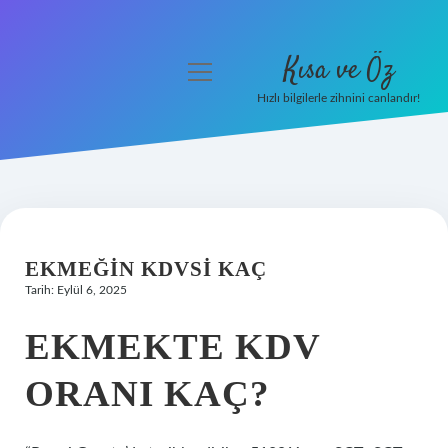
Kısa ve Öz
menüyü
aç
Hızlı bilgilerle zihnini canlandır!
Anasayfa
Gizlilik Politikası
Yasal Uyarı
EKMEĞIN KDVSI KAÇ
Hakkımızda
Tarih: Eylül 6, 2025
EKMEKTE KDV
ORANI KAÇ?