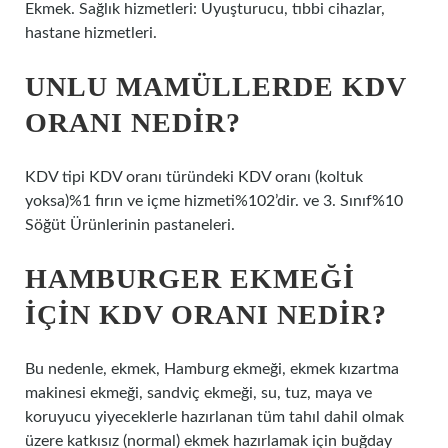
Ekmek. Sağlık hizmetleri: Uyuşturucu, tıbbi cihazlar,
hastane hizmetleri.
UNLU MAMÜLLERDE KDV
ORANI NEDIR?
KDV tipi KDV oranı türündeki KDV oranı (koltuk
yoksa)%1 fırın ve içme hizmeti%102’dir. ve 3. Sınıf%10
Söğüt Ürünlerinin pastaneleri.
HAMBURGER EKMEĞI
IÇIN KDV ORANI NEDIR?
Bu nedenle, ekmek, Hamburg ekmeği, ekmek kızartma
makinesi ekmeği, sandviç ekmeği, su, tuz, maya ve
koruyucu yiyeceklerle hazırlanan tüm tahıl dahil olmak
üzere katkısız (normal) ekmek hazırlamak için buğday