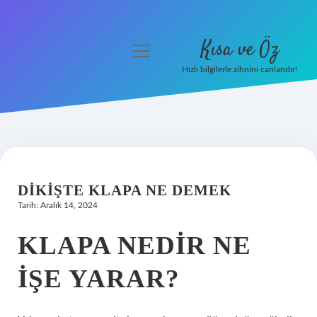
Kısa ve Öz
menüyü
aç
Hızlı bilgilerle zihnini canlandır!
Anasayfa
Gizlilik Politikası
Yasal Uyarı
DIKIŞTE KLAPA NE DEMEK
Hakkımızda
Tarih: Aralık 14, 2024
KLAPA NEDIR NE
IŞE YARAR?