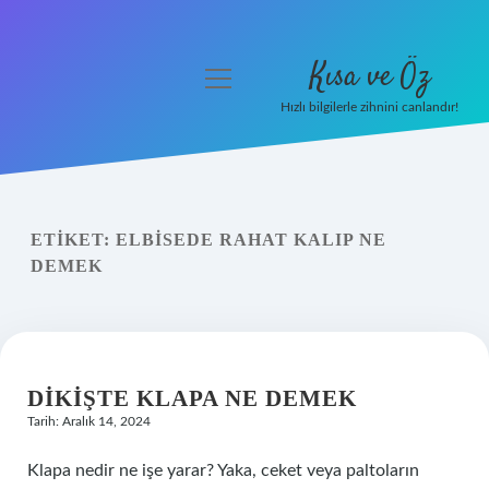
Kısa ve Öz
menüyü
aç
Hızlı bilgilerle zihnini canlandır!
Anasayfa
Gizlilik Politikası
ETIKET:
ELBISEDE RAHAT KALIP NE
Yasal Uyarı
DEMEK
Hakkımızda
DIKIŞTE KLAPA NE DEMEK
Tarih: Aralık 14, 2024
Klapa nedir ne işe yarar? Yaka, ceket veya paltoların