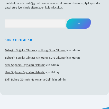
backlinkpanelicomtr@gmail.com
adresine bildirmeniz halinde, ilgili içerikler
yasal süre içerisinde sitemizden kaldırılacaktır.
Arama
SON YORUMLAR
Bebeğin Sağlıklı Olması Için Hangi Sure Okunur
için
admin
Bebeğin Sağlıklı Olması Için Hangi Sure Okunur
için
Harun
Yeşil Soğanın Faydaları Nelerdir
için
admin
Yeşil Soğanın Faydaları Nelerdir
için
Yoldaş
Ekili Bahçe Görmek Ne Anlama Gelir
için
admin