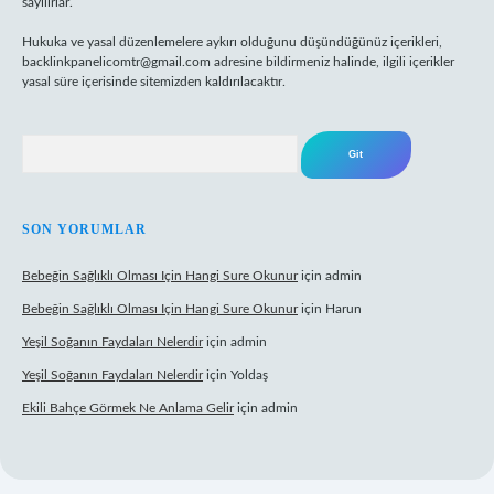
sayılırlar.
Hukuka ve yasal düzenlemelere aykırı olduğunu düşündüğünüz içerikleri,
backlinkpanelicomtr@gmail.com
adresine bildirmeniz halinde, ilgili içerikler
yasal süre içerisinde sitemizden kaldırılacaktır.
Arama
SON YORUMLAR
Bebeğin Sağlıklı Olması Için Hangi Sure Okunur
için
admin
Bebeğin Sağlıklı Olması Için Hangi Sure Okunur
için
Harun
Yeşil Soğanın Faydaları Nelerdir
için
admin
Yeşil Soğanın Faydaları Nelerdir
için
Yoldaş
Ekili Bahçe Görmek Ne Anlama Gelir
için
admin