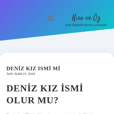
Kısa ve Öz
menüyü
aç
Hızlı bilgilerle zihnini canlandır!
Anasayfa
Gizlilik Politikası
Yasal Uyarı
DENIZ KIZ ISMI MI
Hakkımızda
Tarih: Aralık 21, 2024
DENIZ KIZ ISMI
OLUR MU?