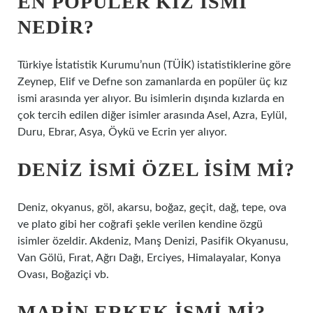
EN POPÜLER KIZ ISMI
NEDIR?
Türkiye İstatistik Kurumu’nun (TÜİK) istatistiklerine göre
Zeynep, Elif ve Defne son zamanlarda en popüler üç kız
ismi arasında yer alıyor. Bu isimlerin dışında kızlarda en
çok tercih edilen diğer isimler arasında Asel, Azra, Eylül,
Duru, Ebrar, Asya, Öykü ve Ecrin yer alıyor.
DENIZ ISMI ÖZEL ISIM MI?
Deniz, okyanus, göl, akarsu, boğaz, geçit, dağ, tepe, ova
ve plato gibi her coğrafi şekle verilen kendine özgü
isimler özeldir. Akdeniz, Manş Denizi, Pasifik Okyanusu,
Van Gölü, Fırat, Ağrı Dağı, Erciyes, Himalayalar, Konya
Ovası, Boğaziçi vb.
MARIN ERKEK ISMI MI?