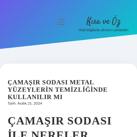
Kısa ve Öz
menüyü
aç
Hızlı bilgilerle zihnini canlandır!
Anasayfa
Gizlilik Politikası
Yasal Uyarı
ÇAMAŞIR SODASI METAL
Hakkımızda
YÜZEYLERIN TEMIZLIĞINDE
KULLANILIR MI
Tarih: Aralık 21, 2024
ÇAMAŞIR SODASI
ILE NERELER