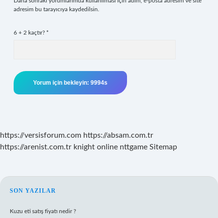
Daha sonraki yorumlarımda kullanılması için adım, e-posta adresim ve site
adresim bu tarayıcıya kaydedilsin.
6 + 2 kaçtır?
*
https://versisforum.com
https://absam.com.tr
https://arenist.com.tr
knight online
nttgame
Sitemap
SIDEBAR
SON YAZILAR
Kuzu eti satış fiyatı nedir ?