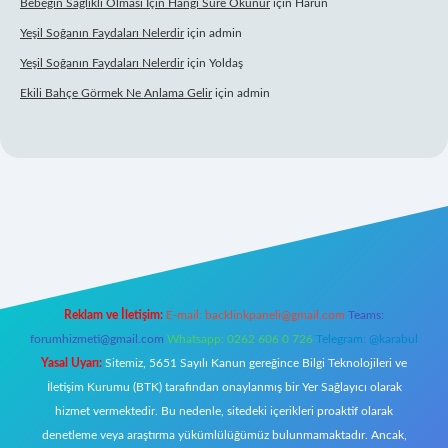
Bebeğin Sağlıklı Olması Için Hangi Sure Okunur
için
Harun
Yeşil Soğanın Faydaları Nelerdir
için
admin
Yeşil Soğanın Faydaları Nelerdir
için
Yoldaş
Ekili Bahçe Görmek Ne Anlama Gelir
için
admin
/
Reklam ve İletişim:
E-mail:
backlinkpaneli@gmail.com
Teams:
forumhizmeti@gmail.com
Whatsapp: 0262 606 0 726
Telegram: @karabul
Yasal Uyarı:
Sitemiz, 5651 Sayılı Kanun gereğince Bilgi Teknolojileri ve
İletişim Kurumu (BTK) tarafından onaylanmış bir Yer Sağlayıcı olarak
hizmet vermektedir. Bu nedenle, sitedeki içerikleri proaktif olarak
denetleme veya araştırma yükümlülüğümüz bulunmamaktadır. Ancak,