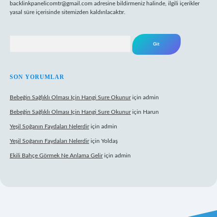
backlinkpanelicomtr@gmail.com
adresine bildirmeniz halinde, ilgili içerikler
yasal süre içerisinde sitemizden kaldırılacaktır.
Arama
SON YORUMLAR
Bebeğin Sağlıklı Olması Için Hangi Sure Okunur
için
admin
Bebeğin Sağlıklı Olması Için Hangi Sure Okunur
için
Harun
Yeşil Soğanın Faydaları Nelerdir
için
admin
Yeşil Soğanın Faydaları Nelerdir
için
Yoldaş
Ekili Bahçe Görmek Ne Anlama Gelir
için
admin
yz/