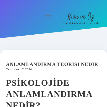
Kısa ve Öz
menüyü
aç
Hızlı bilgilerle zihnini canlandır!
Anasayfa
Gizlilik Politikası
Yasal Uyarı
ANLAMLANDIRMA TEORISI NEDIR
Hakkımızda
Tarih: Kasım 7, 2024
PSIKOLOJIDE
ANLAMLANDIRMA
NEDIR?