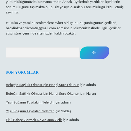
yükümlülüğümüz bulunmamaktadır. Ancak, üyelerimiz yazdıkları içeriklerin
sorumluluğunu taşımakta olup, siteye üye olarak bu sorumluluğu kabul etmiş
sayılırlar.
Hukuka ve yasal düzenlemelere aykırı olduğunu düşündüğünüz içerikleri,
backlinkpanelicomtr@gmail.com
adresine bildirmeniz halinde, ilgili içerikler
yasal süre içerisinde sitemizden kaldırılacaktır.
Arama
SON YORUMLAR
Bebeğin Sağlıklı Olması Için Hangi Sure Okunur
için
admin
Bebeğin Sağlıklı Olması Için Hangi Sure Okunur
için
Harun
Yeşil Soğanın Faydaları Nelerdir
için
admin
Yeşil Soğanın Faydaları Nelerdir
için
Yoldaş
Ekili Bahçe Görmek Ne Anlama Gelir
için
admin