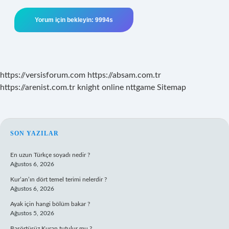
https://versisforum.com
https://absam.com.tr
https://arenist.com.tr
knight online
nttgame
Sitemap
SIDEBAR
SON YAZILAR
En uzun Türkçe soyadı nedir ?
Ağustos 6, 2026
Kur’an’ın dört temel terimi nelerdir ?
Ağustos 6, 2026
Ayak için hangi bölüm bakar ?
Ağustos 5, 2026
Başörtüsüz Kuran tutulur mu ?