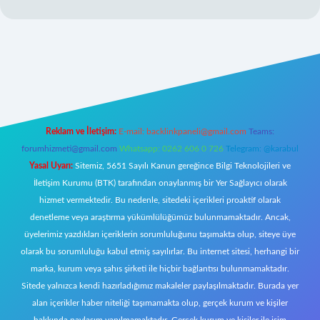
z/
Reklam ve İletişim:
E-mail:
backlinkpaneli@gmail.com
Teams:
forumhizmeti@gmail.com
Whatsapp: 0262 606 0 726
Telegram: @karabul
Yasal Uyarı:
Sitemiz, 5651 Sayılı Kanun gereğince Bilgi Teknolojileri ve
İletişim Kurumu (BTK) tarafından onaylanmış bir Yer Sağlayıcı olarak
hizmet vermektedir. Bu nedenle, sitedeki içerikleri proaktif olarak
denetleme veya araştırma yükümlülüğümüz bulunmamaktadır. Ancak,
üyelerimiz yazdıkları içeriklerin sorumluluğunu taşımakta olup, siteye üye
olarak bu sorumluluğu kabul etmiş sayılırlar. Bu internet sitesi, herhangi bir
marka, kurum veya şahıs şirketi ile hiçbir bağlantısı bulunmamaktadır.
Sitede yalnızca kendi hazırladığımız makaleler paylaşılmaktadır. Burada yer
alan içerikler haber niteliği taşımamakta olup, gerçek kurum ve kişiler