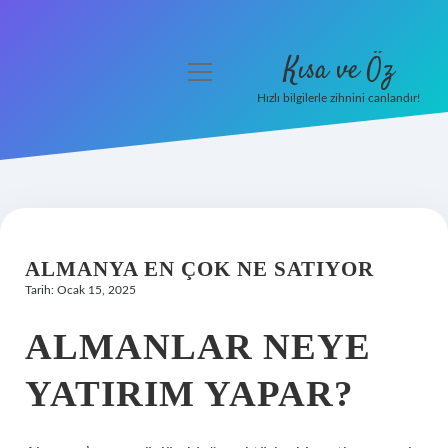
Kısa ve Öz
menüyü
aç
Hızlı bilgilerle zihnini canlandır!
Anasayfa
Gizlilik Politikası
Yasal Uyarı
ALMANYA EN ÇOK NE SATIYOR
Hakkımızda
Tarih: Ocak 15, 2025
ALMANLAR NEYE
YATIRIM YAPAR?