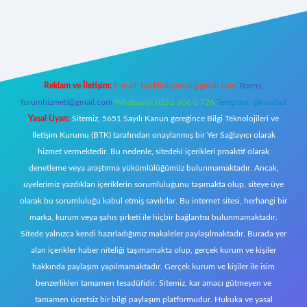
w.betexper.xyz/
Reklam ve İletişim:
E-mail:
backlinkpaneli@gmail.com
Teams:
forumhizmeti@gmail.com
Whatsapp: 0262 606 0 726
Telegram: @karabul
Yasal Uyarı:
Sitemiz, 5651 Sayılı Kanun gereğince Bilgi Teknolojileri ve
İletişim Kurumu (BTK) tarafından onaylanmış bir Yer Sağlayıcı olarak
hizmet vermektedir. Bu nedenle, sitedeki içerikleri proaktif olarak
denetleme veya araştırma yükümlülüğümüz bulunmamaktadır. Ancak,
üyelerimiz yazdıkları içeriklerin sorumluluğunu taşımakta olup, siteye üye
olarak bu sorumluluğu kabul etmiş sayılırlar. Bu internet sitesi, herhangi bir
marka, kurum veya şahıs şirketi ile hiçbir bağlantısı bulunmamaktadır.
Sitede yalnızca kendi hazırladığımız makaleler paylaşılmaktadır. Burada yer
alan içerikler haber niteliği taşımamakta olup, gerçek kurum ve kişiler
hakkında paylaşım yapılmamaktadır. Gerçek kurum ve kişiler ile isim
benzerlikleri tamamen tesadüfidir. Sitemiz, kar amacı gütmeyen ve
tamamen ücretsiz bir bilgi paylaşım platformudur. Hukuka ve yasal