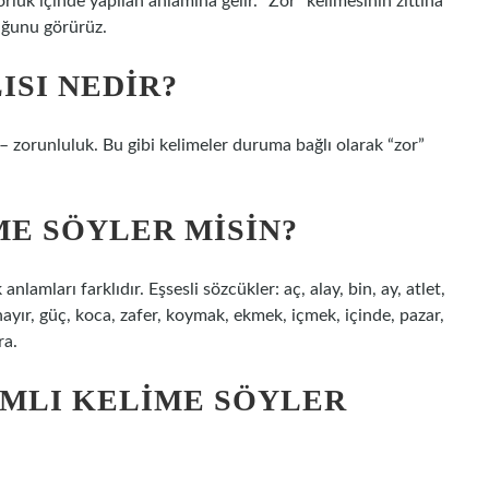
orluk içinde yapılan anlamına gelir. “Zor” kelimesinin zıttına
duğunu görürüz.
ISI NEDIR?
, – zorunluluk. Bu gibi kelimeler duruma bağlı olarak “zor”
IME SÖYLER MISIN?
anlamları farklıdır. Eşsesli sözcükler: aç, alay, bin, ay, atlet,
, hayır, güç, koca, zafer, koymak, ekmek, içmek, içinde, pazar,
ra.
AMLI KELIME SÖYLER