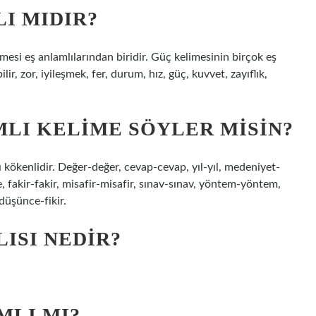
I MIDIR?
imesi eş anlamlılarından biridir. Güç kelimesinin birçok eş
lir, zor, iyileşmek, fer, durum, hız, güç, kuvvet, zayıflık,
MLI KELIME SÖYLER MISIN?
 kökenlidir. Değer-değer, cevap-cevap, yıl-yıl, medeniyet-
e, fakir-fakir, misafir-misafir, sınav-sınav, yöntem-yöntem,
düşünce-fikir.
ISI NEDIR?
MLI MI?