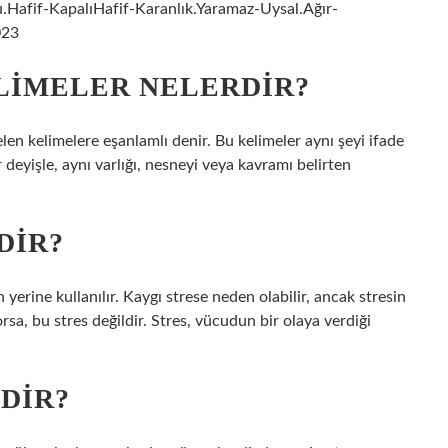
u.Hafif-KapalıHafif-Karanlık.Yaramaz-Uysal.Ağır-
023
ELIMELER NELERDIR?
elen kelimelere eşanlamlı denir. Bu kelimeler aynı şeyi ifade
bir deyişle, aynı varlığı, nesneyi veya kavramı belirten
DIR?
n yerine kullanılır. Kaygı strese neden olabilir, ancak stresin
orsa, bu stres değildir. Stres, vücudun bir olaya verdiği
DIR?