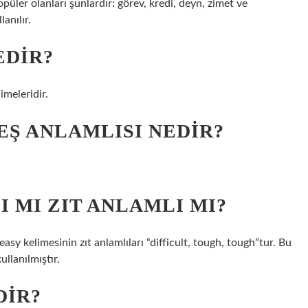
püler olanları şunlardır: görev, kredi, deyn, zimet ve
anılır.
EDIR?
imeleridir.
EŞ ANLAMLISI NEDIR?
 MI ZIT ANLAMLI MI?
kelimesinin zıt anlamlıları “difficult, tough, tough”tur. Bu
ullanılmıştır.
DIR?