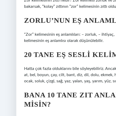
Zor kelimesinin zıttı nedir? Zor kelimesi zorluk ve z
bakarsak, “kolay” zıttının “zor” kelimesinin zıttı ol
ZORLU’NUN EŞ ANLAML
“Zor” kelimesinin eş anlamlıları: – zorluk, – ihtiyaç
kelimesinin eş anlamlısı olarak düşünülebilir.
20 TANE EŞ SESLI KEL
Hatta çok fazla olduklarını bile söyleyebiliriz. Ancak 
at, bel, boyun, çay, cilt, bant, diz, dil, dolu, ekmek
ocak, soluk, çizgi, sağ, yaz, yalan, yaş, yarım, yüz, sı
BANA 10 TANE ZIT ANL
MISIN?