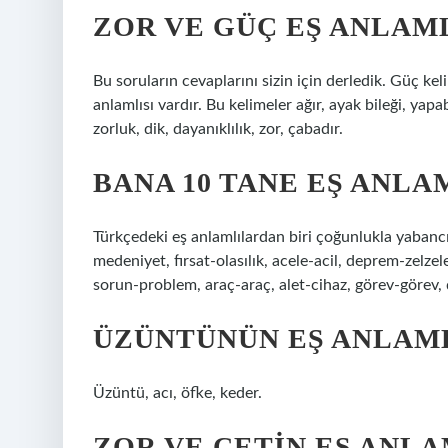
ZOR VE GÜÇ EŞ ANLAML
Bu soruların cevaplarını sizin için derledik. Güç kel
anlamlısı vardır. Bu kelimeler ağır, ayak bileği, yapabi
zorluk, dik, dayanıklılık, zor, çabadır.
BANA 10 TANE EŞ ANLA
Türkçedeki eş anlamlılardan biri çoğunlukla yabancı
medeniyet, fırsat-olasılık, acele-acil, deprem-zelzel
sorun-problem, araç-araç, alet-cihaz, görev-görev, 
ÜZÜNTÜNÜN EŞ ANLAML
Üzüntü, acı, öfke, keder.
ZOR VE ÇETIN EŞ ANLA