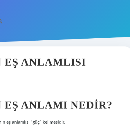
 EŞ ANLAMLISI
 EŞ ANLAMI NEDIR?
nin eş anlamlısı “güç” kelimesidir.