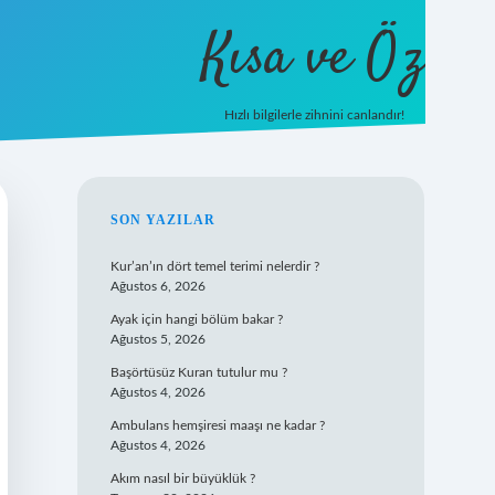
Kısa ve Öz
Hızlı bilgilerle zihnini canlandır!
ilbet
vd casino
vdcasino giriş
https://www.betexper.x
SIDEBAR
SON YAZILAR
Kur’an’ın dört temel terimi nelerdir ?
Ağustos 6, 2026
Ayak için hangi bölüm bakar ?
Ağustos 5, 2026
Başörtüsüz Kuran tutulur mu ?
Ağustos 4, 2026
Ambulans hemşiresi maaşı ne kadar ?
Ağustos 4, 2026
Akım nasıl bir büyüklük ?