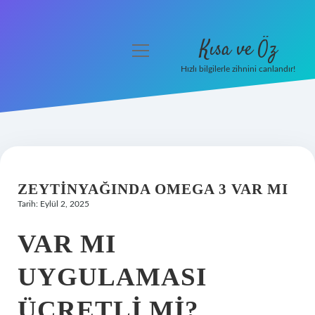
Kısa ve Öz
menüyü
aç
Hızlı bilgilerle zihnini canlandır!
Anasayfa
Gizlilik Politikası
Yasal Uyarı
ZEYTINYAĞINDA OMEGA 3 VAR MI
Hakkımızda
Tarih: Eylül 2, 2025
VAR MI
UYGULAMASI
ÜCRETLI MI?