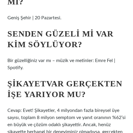
MI?
Geniş Şehir | 20 Pazartesi.
SENDEN GÜZELI MI VAR
KIM SÖYLÜYOR?
Bir güzelliğiniz var mı – müzik ve metinler: Emre Fel |
Spotify.
ŞIKAYETVAR GERÇEKTEN
IŞE YARIYOR MU?
Cevap: Evet! Şikayetler, 4 milyondan fazla bireysel üye
sayısı, toplam 8 milyon semptom ve yanıt oranının %62’si
en büyük ve çözüm odaklı şikayettir. Ancak, henüz
şikayette herhangi bir deneyiminiz olmadıysa, gerçekten