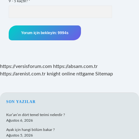
9 - 5 kaçtır?
*
https://versisforum.com
https://absam.com.tr
https://arenist.com.tr
knight online
nttgame
Sitemap
SIDEBAR
SON YAZILAR
Kur’an’ın dört temel terimi nelerdir ?
Ağustos 6, 2026
Ayak için hangi bölüm bakar ?
Ağustos 5, 2026