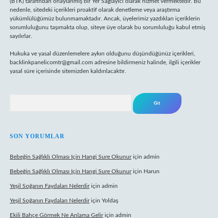
(BTK) tarafından onaylanmış bir Yer Sağlayıcı olarak hizmet vermektedir. Bu
nedenle, sitedeki içerikleri proaktif olarak denetleme veya araştırma
yükümlülüğümüz bulunmamaktadır. Ancak, üyelerimiz yazdıkları içeriklerin
sorumluluğunu taşımakta olup, siteye üye olarak bu sorumluluğu kabul etmiş
sayılırlar.
Hukuka ve yasal düzenlemelere aykırı olduğunu düşündüğünüz içerikleri,
backlinkpanelicomtr@gmail.com
adresine bildirmeniz halinde, ilgili içerikler
yasal süre içerisinde sitemizden kaldırılacaktır.
Arama
SON YORUMLAR
Bebeğin Sağlıklı Olması Için Hangi Sure Okunur
için
admin
Bebeğin Sağlıklı Olması Için Hangi Sure Okunur
için
Harun
Yeşil Soğanın Faydaları Nelerdir
için
admin
Yeşil Soğanın Faydaları Nelerdir
için
Yoldaş
Ekili Bahçe Görmek Ne Anlama Gelir
için
admin