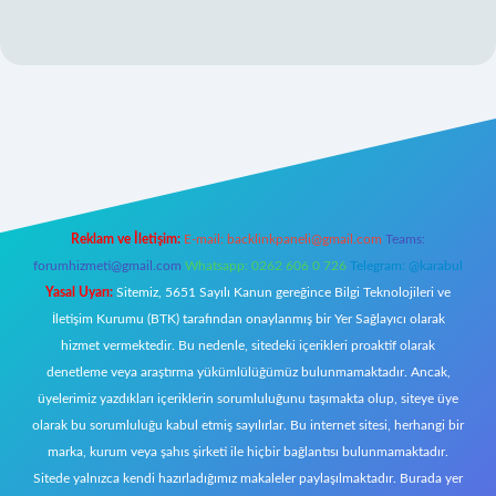
exper.xyz/
Reklam ve İletişim:
E-mail:
backlinkpaneli@gmail.com
Teams:
forumhizmeti@gmail.com
Whatsapp: 0262 606 0 726
Telegram: @karabul
Yasal Uyarı:
Sitemiz, 5651 Sayılı Kanun gereğince Bilgi Teknolojileri ve
İletişim Kurumu (BTK) tarafından onaylanmış bir Yer Sağlayıcı olarak
hizmet vermektedir. Bu nedenle, sitedeki içerikleri proaktif olarak
denetleme veya araştırma yükümlülüğümüz bulunmamaktadır. Ancak,
üyelerimiz yazdıkları içeriklerin sorumluluğunu taşımakta olup, siteye üye
olarak bu sorumluluğu kabul etmiş sayılırlar. Bu internet sitesi, herhangi bir
marka, kurum veya şahıs şirketi ile hiçbir bağlantısı bulunmamaktadır.
Sitede yalnızca kendi hazırladığımız makaleler paylaşılmaktadır. Burada yer