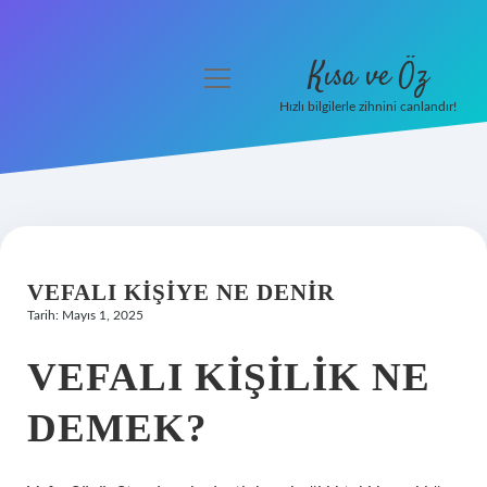
Kısa ve Öz
menüyü
aç
Hızlı bilgilerle zihnini canlandır!
Anasayfa
Gizlilik Politikası
Yasal Uyarı
VEFALI KIŞIYE NE DENIR
Hakkımızda
Tarih: Mayıs 1, 2025
VEFALI KIŞILIK NE
DEMEK?