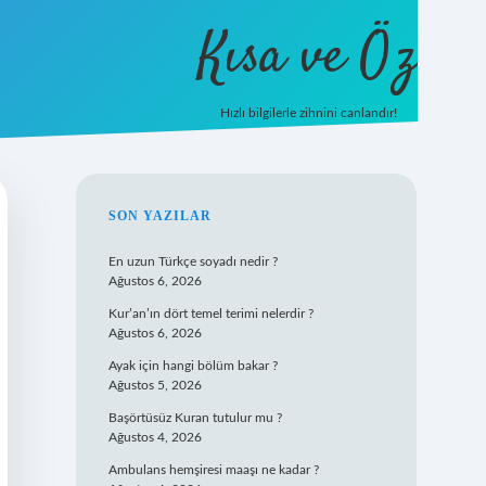
Kısa ve Öz
Hızlı bilgilerle zihnini canlandır!
ilbet
vd casino
vdcasino giriş
https://www.betexper.xyz/
SIDEBAR
SON YAZILAR
En uzun Türkçe soyadı nedir ?
Ağustos 6, 2026
Kur’an’ın dört temel terimi nelerdir ?
Ağustos 6, 2026
Ayak için hangi bölüm bakar ?
Ağustos 5, 2026
Başörtüsüz Kuran tutulur mu ?
Ağustos 4, 2026
Ambulans hemşiresi maaşı ne kadar ?