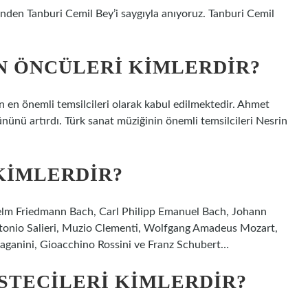
inden Tanburi Cemil Bey’i saygıyla anıyoruz. Tanburi Cemil
N ÖNCÜLERI KIMLERDIR?
 en önemli temsilcileri olarak kabul edilmektedir. Ahmet
ününü artırdı. Türk sanat müziğinin önemli temsilcileri Nesrin
KIMLERDIR?
helm Friedmann Bach, Carl Philipp Emanuel Bach, Johann
tonio Salieri, Muzio Clementi, Wolfgang Amadeus Mozart,
aganini, Gioacchino Rossini ve Franz Schubert…
STECILERI KIMLERDIR?