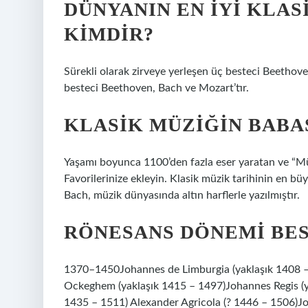
DÜNYANIN EN IYI KLAS
KIMDIR?
Sürekli olarak zirveye yerleşen üç besteci Beethove
besteci Beethoven, Bach ve Mozart’tır.
KLASIK MÜZIĞIN BABA
Yaşamı boyunca 1100’den fazla eser yaratan ve “Mü
Favorilerinize ekleyin. Klasik müzik tarihinin en b
Bach, müzik dünyasında altın harflerle yazılmıştır.
RÖNESANS DÖNEMI BES
1370–1450Johannes de Limburgia (yaklaşık 1408 –
Ockeghem (yaklaşık 1415 – 1497)Johannes Regis (ya
1435 – 1511) Alexander Agricola (? 1446 – 1506)J