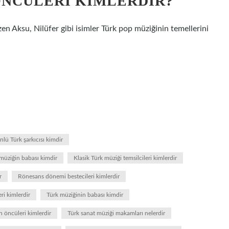
ÖNCÜLERI KIMLERDIR?
n Aksu, Nilüfer gibi isimler Türk pop müziğinin temellerini
lü Türk şarkıcısı kimdir
 müziğin babası kimdir
Klasik Türk müziği temsilcileri kimlerdir
r
Rönesans dönemi bestecileri kimlerdir
ri kimlerdir
Türk müziğinin babası kimdir
 öncüleri kimlerdir
Türk sanat müziği makamları nelerdir