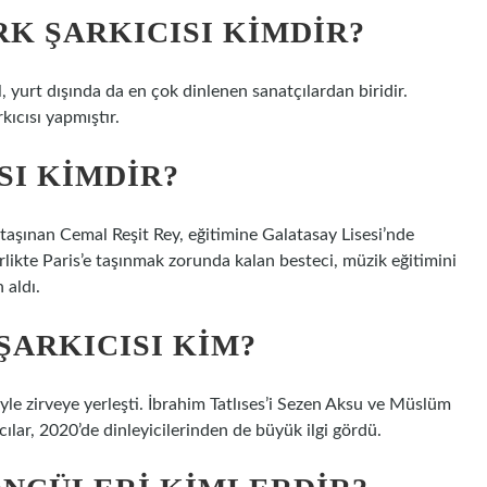
K ŞARKICISI KIMDIR?
 yurt dışında da en çok dinlenen sanatçılardan biridir.
ıcısı yapmıştır.
SI KIMDIR?
taşınan Cemal Reşit Rey, eğitimine Galatasay Lisesi’nde
irlikte Paris’e taşınmak zorunda kalan besteci, müzik eğitimini
 aldı.
ŞARKICISI KIM?
eyle zirveye yerleşti. İbrahim Tatlıses’i Sezen Aksu ve Müslüm
ıcılar, 2020’de dinleyicilerinden de büyük ilgi gördü.