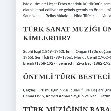
İşte o isimler: Neşet Ertaş Anadolu kültürünün sem
olarak kabul ediliyor ve gelmiş geçmiş en önemli m
Sarısözen. … Belkıs Akkale. … Nida Tüfekçi. … Mus
TÜRK SANAT MÜZIĞI Ü
KIMLERDIR?
Suphi Ezgi (1869–1962), Emin Ongan (1906 doğumlu
1965), Şerif İçli (1799–1956), Mes’ut Cemil (1902–)
Efendi (1868-1927), Şemsettin Ziya Bey (1882-1925
ÖNEMLI TÜRK BESTECI
Çağdaş Türk müziğinin kurucuları “Türk Beşleri” gru
Cemal Erkin, Ahmed Adnan Saygun ve Necil Kâzım 
TÜRK MÜZIĞININ BABA