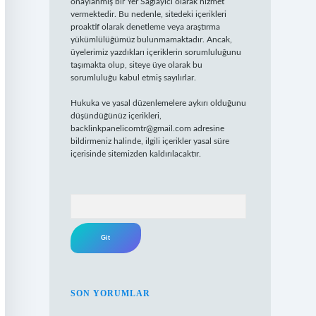
onaylanmış bir Yer Sağlayıcı olarak hizmet
vermektedir. Bu nedenle, sitedeki içerikleri
proaktif olarak denetleme veya araştırma
yükümlülüğümüz bulunmamaktadır. Ancak,
üyelerimiz yazdıkları içeriklerin sorumluluğunu
taşımakta olup, siteye üye olarak bu
sorumluluğu kabul etmiş sayılırlar.
Hukuka ve yasal düzenlemelere aykırı olduğunu
düşündüğünüz içerikleri,
backlinkpanelicomtr@gmail.com
adresine
bildirmeniz halinde, ilgili içerikler yasal süre
içerisinde sitemizden kaldırılacaktır.
Arama
SON YORUMLAR