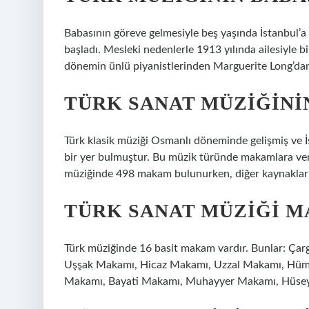
Babasının göreve gelmesiyle beş yaşında İstanbul’a 
başladı. Mesleki nedenlerle 1913 yılında ailesiyle b
dönemin ünlü piyanistlerinden Marguerite Long’dan
TÜRK SANAT MÜZIĞINI
Türk klasik müziği Osmanlı döneminde gelişmiş ve İs
bir yer bulmuştur. Bu müzik türünde makamlara ver
müziğinde 498 makam bulunurken, diğer kaynakla
TÜRK SANAT MÜZIĞI 
Türk müziğinde 16 basit makam vardır. Bunlar: Ç
Uşşak Makamı, Hicaz Makamı, Uzzal Makamı, Hüma
Makamı, Bayati Makamı, Muhayyer Makamı, Hüseyni