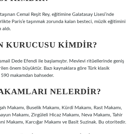
taşınan Cemal Reşit Rey, eğitimine Galatasay Lisesi’nde
irlikte Paris’e taşınmak zorunda kalan besteci, müzik eğitimini
 aldı.
N KURUCUSU KIMDIR?
mail Dede Efendi ile başlamıştır. Mevlevi ritüellerinde geniş
ilen önem büyüktür. Bazı kaynaklara göre Türk klasik
r 590 makamdan bahseder.
MAKAMLARI NELERDIR?
argah Makamı, Buselik Makamı, Kürdî Makamı, Rast Makamı,
yun Makamı, Zirgüleli Hicaz Makamı, Neva Makamı, Tahir
 Makamı, Karcığar Makamı ve Basit Suzinak. Bu otoritedir.