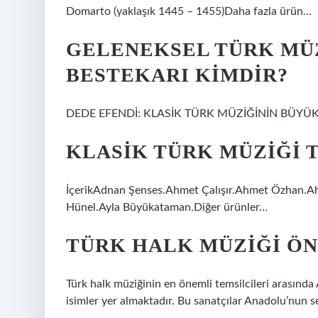
Domarto (yaklaşık 1445 – 1455)Daha fazla ürün…
GELENEKSEL TÜRK MÜZ
BESTEKARI KIMDIR?
DEDE EFENDİ: KLASİK TÜRK MÜZİĞİNİN BÜYÜK
KLASIK TÜRK MÜZIĞI 
İçerikAdnan Şenses.Ahmet Çalışır.Ahmet Özhan.A
Hünel.Ayla Büyükataman.Diğer ürünler…
TÜRK HALK MÜZIĞI ÖN
Türk halk müziğinin en önemli temsilcileri arasında
isimler yer almaktadır. Bu sanatçılar Anadolu’nun se