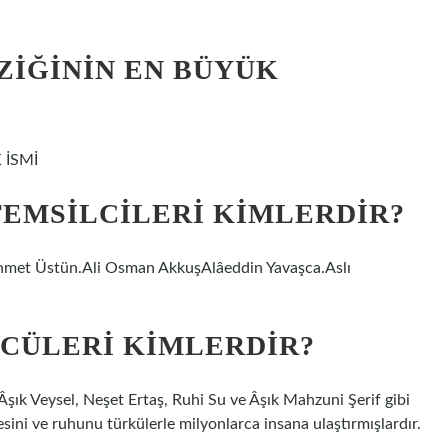
IĞININ EN BÜYÜK
 İSMİ
TEMSILCILERI KIMLERDIR?
hmet Üstün.Ali Osman AkkuşAlâeddin Yavaşca.Aslı
CÜLERI KIMLERDIR?
 Âşık Veysel, Neşet Ertaş, Ruhi Su ve Âşık Mahzuni Şerif gibi
sini ve ruhunu türkülerle milyonlarca insana ulaştırmışlardır.