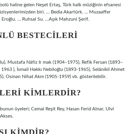
bolü haline gelen Neşet Ertaş, Türk halk müziğinin efsanesi
üzisyenlerimizden biri. … Bedia Akartürk. … Muzaaffer
a Eroğlu. … Ruhsal Su. …Aşık Mahzuni Şerif.
NLÜ BESTECILERI
), Mustafa Nâfiz Ir mak (1904–1975), Refik Fersan (1893–
 1963 ), İsmail Hakkı Nebiloğlu (1893-1965), Selânikli Ahmet
), Osman Nihat Akm (1905-1959) vb. gösterilebilir.
LERI KIMLERDIR?
bunun üyeleri; Cemal Reşit Rey, Hasan Ferid Alnar, Ulvi
Akses.
SI KIMDIR?