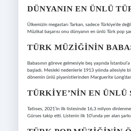
DÜNYANIN EN ÜNLÜ TÜR
Ülkemizin megastarı Tarkan, sadece Türkiye’de değil,
Müzikal başarısı onu dünyanın en ünlü Türk pop şark
TÜRK MÜZIĞININ BABA
Babasının göreve gelmesiyle beş yaşında İstanbul’a 
başladı. Mesleki nedenlerle 1913 yılında ailesiyle b
dönemin ünlü piyanistlerinden Marguerite Long’dan
TÜRKIYE’NIN EN ÜNLÜ 
Tatlıses, 2021’in ilk listesinde 16,3 milyon dinlenm
Gürses takip etti. Listenin ilk 10’unda yer alan şark