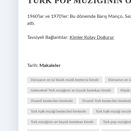
TÜRK POP MÜZIĞININ 
1960’lar ve 1970’ler: Bu dönemde Barış Manço, Seze
attı.
Tavsiyeli Bağlantılar:
Kimler Kolay Doğurur
Tarih:
Makaleler
Dünyanın en iyi klasik müzik bestecisi kimdir
Dünyanın en ün
Geleneksel Türk müziğinin en büyük bestekarı kimdir
Klasik
Önemli bestecileri kimlerdir
Önemli Türk bestecileri kimlerdi
Türk halk müziği bestecileri kimlerdir
Türk halk müziği öncüle
Türk müziğinin en büyük bestekarı kimdir
Türk pop müziğinin