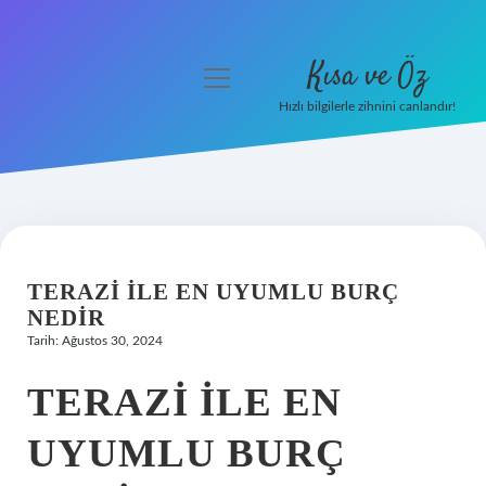
Kısa ve Öz
menüyü
aç
Hızlı bilgilerle zihnini canlandır!
Anasayfa
Gizlilik Politikası
Yasal Uyarı
TERAZI ILE EN UYUMLU BURÇ
Hakkımızda
NEDIR
Tarih: Ağustos 30, 2024
TERAZI ILE EN
UYUMLU BURÇ