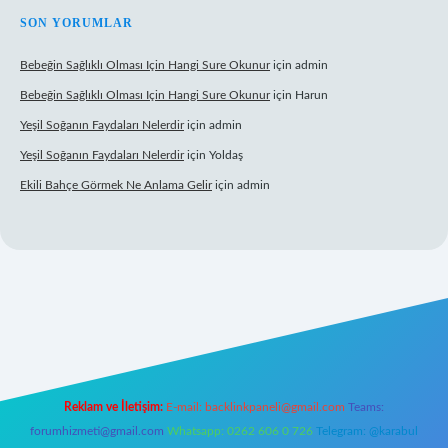
SON YORUMLAR
Bebeğin Sağlıklı Olması Için Hangi Sure Okunur
için
admin
Bebeğin Sağlıklı Olması Için Hangi Sure Okunur
için
Harun
Yeşil Soğanın Faydaları Nelerdir
için
admin
Yeşil Soğanın Faydaları Nelerdir
için
Yoldaş
Ekili Bahçe Görmek Ne Anlama Gelir
için
admin
yz/
Reklam ve İletişim:
E-mail:
backlinkpaneli@gmail.com
Teams:
forumhizmeti@gmail.com
Whatsapp: 0262 606 0 726
Telegram: @karabul