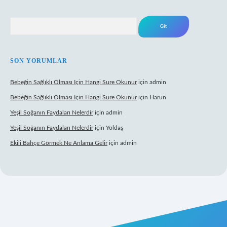
Arama
SON YORUMLAR
Bebeğin Sağlıklı Olması Için Hangi Sure Okunur
için
admin
Bebeğin Sağlıklı Olması Için Hangi Sure Okunur
için
Harun
Yeşil Soğanın Faydaları Nelerdir
için
admin
Yeşil Soğanın Faydaları Nelerdir
için
Yoldaş
Ekili Bahçe Görmek Ne Anlama Gelir
için
admin
xyz/