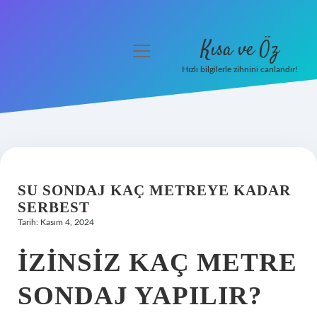
Kısa ve Öz
menüyü
aç
Hızlı bilgilerle zihnini canlandır!
Anasayfa
Gizlilik Politikası
Yasal Uyarı
SU SONDAJ KAÇ METREYE KADAR
Hakkımızda
SERBEST
Tarih: Kasım 4, 2024
İZINSIZ KAÇ METRE
SONDAJ YAPILIR?