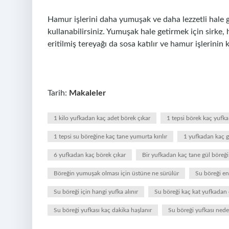
Hamur işlerini daha yumuşak ve daha lezzetli hale ge
kullanabilirsiniz. Yumuşak hale getirmek için sirke,
eritilmiş tereyağı da sosa katılır ve hamur işlerinin
Tarih:
Makaleler
1 kilo yufkadan kaç adet börek çıkar
1 tepsi börek kaç yufka
1 tepsi su böreğine kaç tane yumurta kırılır
1 yufkadan kaç g
6 yufkadan kaç börek çıkar
Bir yufkadan kaç tane gül böreği
Böreğin yumuşak olması için üstüne ne sürülür
Su böreği en 
Su böreği için hangi yufka alınır
Su böreği kaç kat yufkadan 
Su böreği yufkası kaç dakika haşlanır
Su böreği yufkası nede