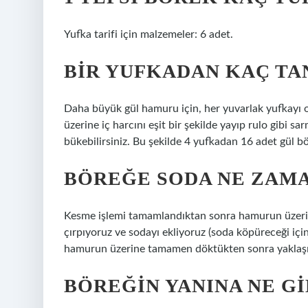
Yufka tarifi için malzemeler: 6 adet.
BIR YUFKADAN KAÇ TA
Daha büyük gül hamuru için, her yuvarlak yufkayı 
üzerine iç harcını eşit bir şekilde yayıp rulo gibi sar
bükebilirsiniz. Bu şekilde 4 yufkadan 16 adet gül bör
BÖREĞE SODA NE ZAM
Kesme işlemi tamamlandıktan sonra hamurun üzerin
çırpıyoruz ve sodayı ekliyoruz (soda köpüreceği içi
hamurun üzerine tamamen döktükten sonra yaklaşık 
BÖREĞIN YANINA NE G