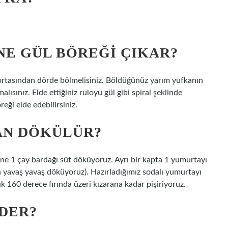
NE GÜL BÖREĞI ÇIKAR?
ortasından dörde bölmelisiniz. Böldüğünüz yarım yufkanın
malısınız. Elde ettiğiniz ruloyu gül gibi spiral şeklinde
eği elde edebilirsiniz.
AN DÖKÜLÜR?
e 1 çay bardağı süt döküyoruz. Ayrı bir kapta 1 yumurtayı
n yavaş yavaş döküyoruz). Hazırladığımız sodalı yumurtayı
160 derece fırında üzeri kızarana kadar pişiriyoruz.
IDER?