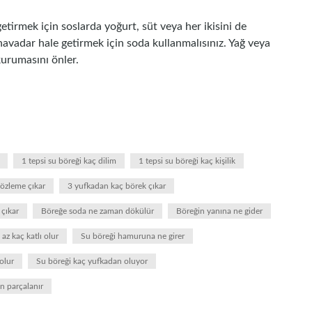
tirmek için soslarda yoğurt, süt veya her ikisini de
 havadar hale getirmek için soda kullanmalısınız. Yağ veya
 kurumasını önler.
1 tepsi su böreği kaç dilim
1 tepsi su böreği kaç kişilik
özleme çıkar
3 yufkadan kaç börek çıkar
 çıkar
Böreğe soda ne zaman dökülür
Böreğin yanına ne gider
az kaç katlı olur
Su böreği hamuruna ne girer
olur
Su böreği kaç yufkadan oluyor
n parçalanır