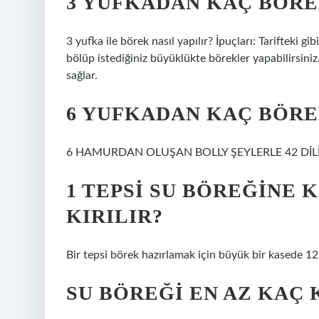
3 YUFKADAN KAÇ BÖRE
3 yufka ile börek nasıl yapılır? İpuçları: Tarifteki
bölüp istediğiniz büyüklükte börekler yapabilirsiniz
sağlar.
6 YUFKADAN KAÇ BÖRE
6 HAMURDAN OLUŞAN BOLLY ŞEYLERLE 42 Dİ
1 TEPSI SU BÖREĞINE 
KIRILIR?
Bir tepsi börek hazırlamak için büyük bir kasede 1
SU BÖREĞI EN AZ KAÇ 