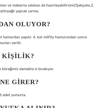
tası ve makarna salatası da hazırlayabilirsiniz!Şakşuka.2.
eytinyağlı yaprak sarma.
ADAN OLUYOR?
kat hamurdan yapılır. 6. kat milföy hamurundan sonra
rları serilir.
 KIŞILIK?
u böreğimiz damakta iz bırakıyor.
NE GIRER?
, 6 adet yumurta.
 YUFKA ALINIR?