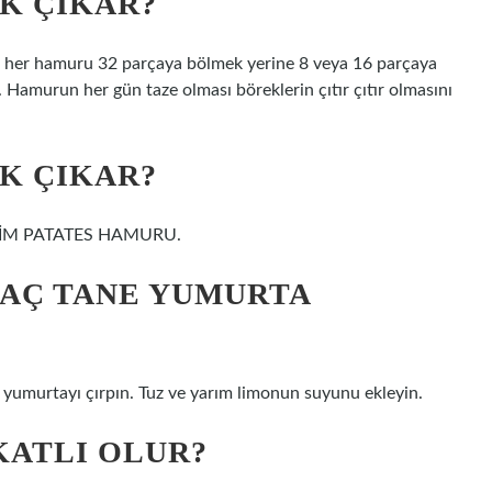
K ÇIKAR?
 gibi her hamuru 32 parçaya bölmek yerine 8 veya 16 parçaya
. Hamurun her gün taze olması böreklerin çıtır çıtır olmasını
K ÇIKAR?
LİM PATATES HAMURU.
KAÇ TANE YUMURTA
2 yumurtayı çırpın. Tuz ve yarım limonun suyunu ekleyin.
KATLI OLUR?