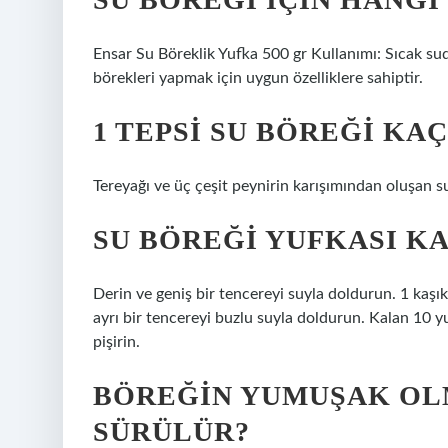
Ensar Su Böreklik Yufka 500 gr Kullanımı: Sıcak sud
börekleri yapmak için uygun özelliklere sahiptir.
1 TEPSI SU BÖREĞI KAÇ
Tereyağı ve üç çeşit peynirin karışımından oluşan s
SU BÖREĞI YUFKASI K
Derin ve geniş bir tencereyi suyla doldurun. 1 kaşık
ayrı bir tencereyi buzlu suyla doldurun. Kalan 10 y
pişirin.
BÖREĞIN YUMUŞAK OLM
SÜRÜLÜR?