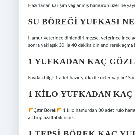
Hazırlanan karışım yağlanmış hamurun üzerine yayıl
SU BÖREĞI YUFKASI N
Hamur yeterince dinlendirilmezse, yeterince ince 
sonra yaklaşık 30 ila 40 dakika dinlendirerek açma iş
1 YUFKADAN KAÇ GÖZ
Faydalı bilgi: 1 adet hazır yufka ile neler yapılır? Sa
1 KILO YUFKADAN KAÇ
Çıtır Börek
1 kilo hamurdan 30 adet rulo ham
arttırıp azaltabilirsiniz.
1 TEPSI BÖREK KAÇ YU