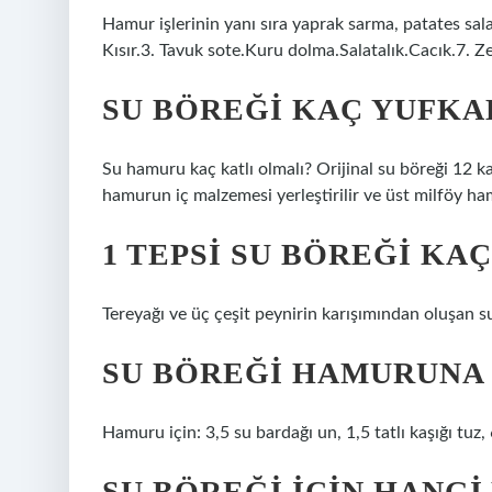
Hamur işlerinin yanı sıra yaprak sarma, patates sala
Kısır.3. Tavuk sote.Kuru dolma.Salatalık.Cacık.7. Z
SU BÖREĞI KAÇ YUFK
Su hamuru kaç katlı olmalı? Orijinal su böreği 12 
hamurun iç malzemesi yerleştirilir ve üst milföy hamu
1 TEPSI SU BÖREĞI KAÇ
Tereyağı ve üç çeşit peynirin karışımından oluşan s
SU BÖREĞI HAMURUNA 
Hamuru için: 3,5 su bardağı un, 1,5 tatlı kaşığı tuz
SU BÖREĞI IÇIN HANGI