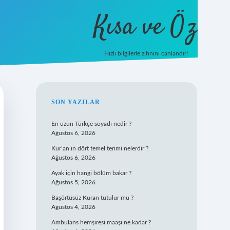
Kısa ve Öz
Hızlı bilgilerle zihnini canlandır!
ilbet
vd casino
vdcasino giriş
https://www.betexper.xyz/
SIDEBAR
SON YAZILAR
En uzun Türkçe soyadı nedir ?
Ağustos 6, 2026
Kur’an’ın dört temel terimi nelerdir ?
Ağustos 6, 2026
Ayak için hangi bölüm bakar ?
Ağustos 5, 2026
Başörtüsüz Kuran tutulur mu ?
Ağustos 4, 2026
Ambulans hemşiresi maaşı ne kadar ?