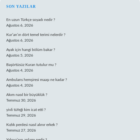
SIDEBAR
SON YAZILAR
En uzun Türkçe soyadı nedir ?
Ağustos 6, 2026
Kur’an’ın dört temel terimi nelerdir ?
Ağustos 6, 2026
Ayak için hangi bölüm bakar ?
Ağustos 5, 2026
Başörtüsüz Kuran tutulur mu ?
Ağustos 4, 2026
Ambulans hemşiresi maaşı ne kadar ?
Ağustos 4, 2026
Akım nasıl bir büyüklük ?
Temmuz 30, 2026
yivli tüfeği kim icat etti ?
Temmuz 29, 2026
Kızlık perdesi nasıl alınır erkek ?
Temmuz 27, 2026
Yalova’nın anlamı nedir ?