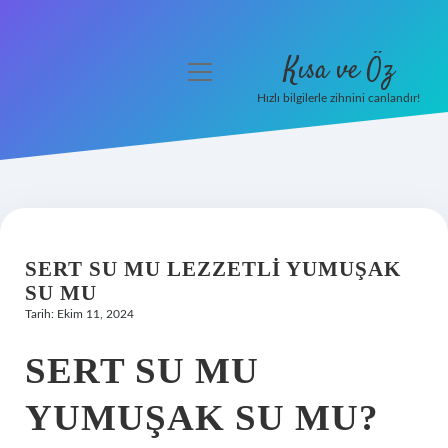
Kısa ve Öz
menüyü
aç
Hızlı bilgilerle zihnini canlandır!
Anasayfa
Gizlilik Politikası
Yasal Uyarı
SERT SU MU LEZZETLI YUMUŞAK
Hakkımızda
SU MU
Tarih: Ekim 11, 2024
SERT SU MU
YUMUŞAK SU MU?