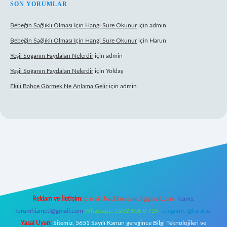
SON YORUMLAR
Bebeğin Sağlıklı Olması Için Hangi Sure Okunur
için
admin
Bebeğin Sağlıklı Olması Için Hangi Sure Okunur
için
Harun
Yeşil Soğanın Faydaları Nelerdir
için
admin
Yeşil Soğanın Faydaları Nelerdir
için
Yoldaş
Ekili Bahçe Görmek Ne Anlama Gelir
için
admin
yz/
Reklam ve İletişim:
E-mail:
backlinkpaneli@gmail.com
Teams:
forumhizmeti@gmail.com
Whatsapp: 0262 606 0 726
Telegram: @karabul
Yasal Uyarı:
Sitemiz, 5651 Sayılı Kanun gereğince Bilgi Teknolojileri ve