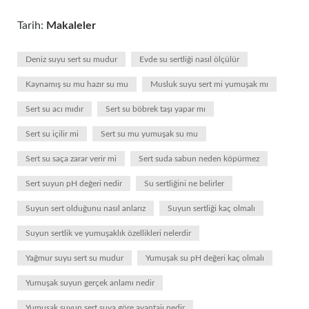
Tarih:
Makaleler
Deniz suyu sert su mudur
Evde su sertliği nasıl ölçülür
Kaynamış su mu hazır su mu
Musluk suyu sert mi yumuşak mı
Sert su acı mıdır
Sert su böbrek taşı yapar mı
Sert su içilir mi
Sert su mu yumuşak su mu
Sert su saça zarar verir mi
Sert suda sabun neden köpürmez
Sert suyun pH değeri nedir
Su sertliğini ne belirler
Suyun sert olduğunu nasıl anlarız
Suyun sertliği kaç olmalı
Suyun sertlik ve yumuşaklık özellikleri nelerdir
Yağmur suyu sert su mudur
Yumuşak su pH değeri kaç olmalı
Yumuşak suyun gerçek anlamı nedir
Yumuşak suyun sert suya göre avantajı nedir