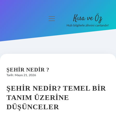
Kısa ve Öz
menüyü
aç
Hızlı bilgilerle zihnini canlandır!
Anasayfa
Gizlilik Politikası
Yasal Uyarı
ŞEHIR NEDIR ?
Hakkımızda
Tarih: Mayıs 21, 2026
ŞEHIR NEDIR? TEMEL BIR
TANIM ÜZERINE
DÜŞÜNCELER