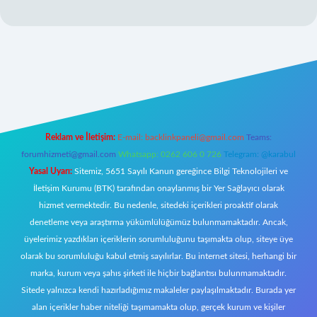
yz/
Reklam ve İletişim:
E-mail:
backlinkpaneli@gmail.com
Teams:
forumhizmeti@gmail.com
Whatsapp: 0262 606 0 726
Telegram: @karabul
Yasal Uyarı:
Sitemiz, 5651 Sayılı Kanun gereğince Bilgi Teknolojileri ve
İletişim Kurumu (BTK) tarafından onaylanmış bir Yer Sağlayıcı olarak
hizmet vermektedir. Bu nedenle, sitedeki içerikleri proaktif olarak
denetleme veya araştırma yükümlülüğümüz bulunmamaktadır. Ancak,
üyelerimiz yazdıkları içeriklerin sorumluluğunu taşımakta olup, siteye üye
olarak bu sorumluluğu kabul etmiş sayılırlar. Bu internet sitesi, herhangi bir
marka, kurum veya şahıs şirketi ile hiçbir bağlantısı bulunmamaktadır.
Sitede yalnızca kendi hazırladığımız makaleler paylaşılmaktadır. Burada yer
alan içerikler haber niteliği taşımamakta olup, gerçek kurum ve kişiler