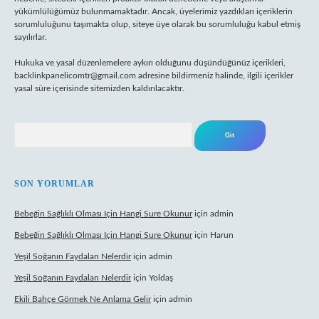
yükümlülüğümüz bulunmamaktadır. Ancak, üyelerimiz yazdıkları içeriklerin
sorumluluğunu taşımakta olup, siteye üye olarak bu sorumluluğu kabul etmiş
sayılırlar.
Hukuka ve yasal düzenlemelere aykırı olduğunu düşündüğünüz içerikleri,
backlinkpanelicomtr@gmail.com
adresine bildirmeniz halinde, ilgili içerikler
yasal süre içerisinde sitemizden kaldırılacaktır.
Arama
SON YORUMLAR
Bebeğin Sağlıklı Olması Için Hangi Sure Okunur
için
admin
Bebeğin Sağlıklı Olması Için Hangi Sure Okunur
için
Harun
Yeşil Soğanın Faydaları Nelerdir
için
admin
Yeşil Soğanın Faydaları Nelerdir
için
Yoldaş
Ekili Bahçe Görmek Ne Anlama Gelir
için
admin