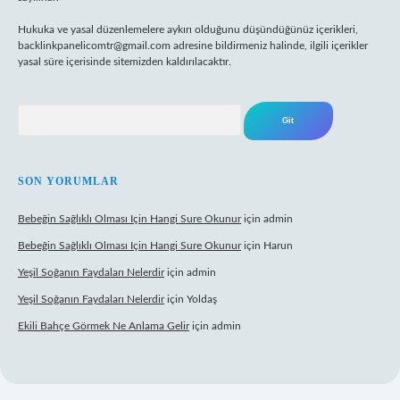
Hukuka ve yasal düzenlemelere aykırı olduğunu düşündüğünüz içerikleri,
backlinkpanelicomtr@gmail.com
adresine bildirmeniz halinde, ilgili içerikler
yasal süre içerisinde sitemizden kaldırılacaktır.
Arama
SON YORUMLAR
Bebeğin Sağlıklı Olması Için Hangi Sure Okunur
için
admin
Bebeğin Sağlıklı Olması Için Hangi Sure Okunur
için
Harun
Yeşil Soğanın Faydaları Nelerdir
için
admin
Yeşil Soğanın Faydaları Nelerdir
için
Yoldaş
Ekili Bahçe Görmek Ne Anlama Gelir
için
admin