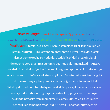
yz/
Reklam ve İletişim:
E-mail:
backlinkpaneli@gmail.com
Teams:
forumhizmeti@gmail.com
Whatsapp: 0262 606 0 726
Telegram: @karabul
Yasal Uyarı:
Sitemiz, 5651 Sayılı Kanun gereğince Bilgi Teknolojileri ve
İletişim Kurumu (BTK) tarafından onaylanmış bir Yer Sağlayıcı olarak
hizmet vermektedir. Bu nedenle, sitedeki içerikleri proaktif olarak
denetleme veya araştırma yükümlülüğümüz bulunmamaktadır. Ancak,
üyelerimiz yazdıkları içeriklerin sorumluluğunu taşımakta olup, siteye üye
olarak bu sorumluluğu kabul etmiş sayılırlar. Bu internet sitesi, herhangi bir
marka, kurum veya şahıs şirketi ile hiçbir bağlantısı bulunmamaktadır.
Sitede yalnızca kendi hazırladığımız makaleler paylaşılmaktadır. Burada yer
alan içerikler haber niteliği taşımamakta olup, gerçek kurum ve kişiler
hakkında paylaşım yapılmamaktadır. Gerçek kurum ve kişiler ile isim
benzerlikleri tamamen tesadüfidir. Sitemiz, kar amacı gütmeyen ve