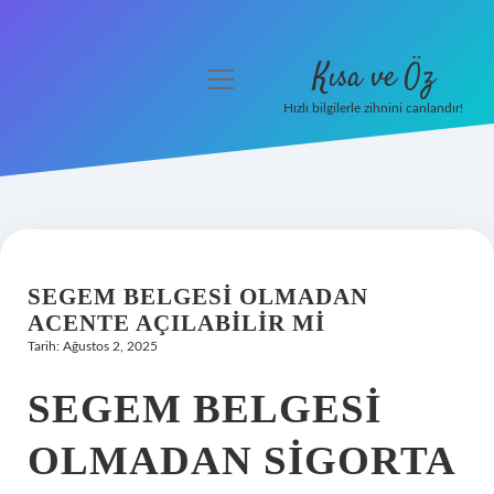
Kısa ve Öz
menüyü
aç
Hızlı bilgilerle zihnini canlandır!
Anasayfa
Gizlilik Politikası
Yasal Uyarı
SEGEM BELGESI OLMADAN
Hakkımızda
ACENTE AÇILABILIR MI
Tarih: Ağustos 2, 2025
SEGEM BELGESI
OLMADAN SIGORTA