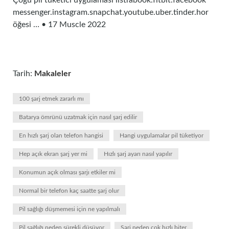
Çoğu pil tüketici uygulaması listfabook.fitbit.facebook
messenger.instagram.snapchat.youtube.uber.tinder.hor
öğesi … • 17 Muscle 2022
Tarih:
Makaleler
100 şarj etmek zararlı mı
Batarya ömrünü uzatmak için nasıl şarj edilir
En hızlı şarj olan telefon hangisi
Hangi uygulamalar pil tüketiyor
Hep açık ekran şarj yer mi
Hızlı şarj ayarı nasıl yapılır
Konumun açık olması şarjı etkiler mi
Normal bir telefon kaç saatte şarj olur
Pil sağlığı düşmemesi için ne yapılmalı
Pil sağlığı neden sürekli düşüyor
Şarj neden çok hızlı biter