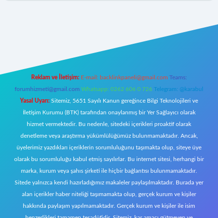
/
Reklam ve İletişim:
E-mail:
backlinkpaneli@gmail.com
Teams:
forumhizmeti@gmail.com
Whatsapp: 0262 606 0 726
Telegram: @karabul
Yasal Uyarı:
Sitemiz, 5651 Sayılı Kanun gereğince Bilgi Teknolojileri ve
İletişim Kurumu (BTK) tarafından onaylanmış bir Yer Sağlayıcı olarak
hizmet vermektedir. Bu nedenle, sitedeki içerikleri proaktif olarak
denetleme veya araştırma yükümlülüğümüz bulunmamaktadır. Ancak,
üyelerimiz yazdıkları içeriklerin sorumluluğunu taşımakta olup, siteye üye
olarak bu sorumluluğu kabul etmiş sayılırlar. Bu internet sitesi, herhangi bir
marka, kurum veya şahıs şirketi ile hiçbir bağlantısı bulunmamaktadır.
Sitede yalnızca kendi hazırladığımız makaleler paylaşılmaktadır. Burada yer
alan içerikler haber niteliği taşımamakta olup, gerçek kurum ve kişiler
hakkında paylaşım yapılmamaktadır. Gerçek kurum ve kişiler ile isim
benzerlikleri tamamen tesadüfidir. Sitemiz, kar amacı gütmeyen ve