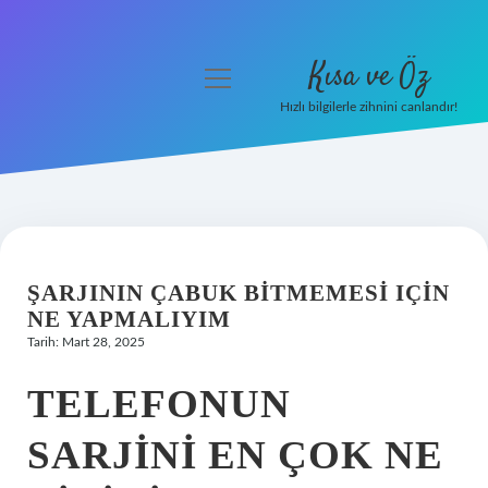
Kısa ve Öz
menüyü
aç
Hızlı bilgilerle zihnini canlandır!
Anasayfa
Gizlilik Politikası
Yasal Uyarı
ŞARJININ ÇABUK BITMEMESI IÇIN
Hakkımızda
NE YAPMALIYIM
Tarih: Mart 28, 2025
TELEFONUN
SARJINI EN ÇOK NE