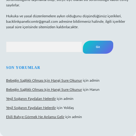
sayılırlar.
Hukuka ve yasal düzenlemelere aykırı olduğunu düşündüğünüz içerikleri,
backlinkpanelicomtr@gmail.com
adresine bildirmeniz halinde, ilgili içerikler
yasal süre içerisinde sitemizden kaldırılacaktır.
Arama
SON YORUMLAR
Bebeğin Sağlıklı Olması Için Hangi Sure Okunur
için
admin
Bebeğin Sağlıklı Olması Için Hangi Sure Okunur
için
Harun
Yeşil Soğanın Faydaları Nelerdir
için
admin
Yeşil Soğanın Faydaları Nelerdir
için
Yoldaş
Ekili Bahçe Görmek Ne Anlama Gelir
için
admin