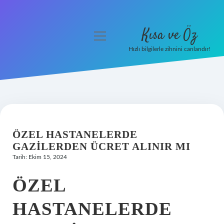
Kısa ve Öz
menüyü
aç
Hızlı bilgilerle zihnini canlandır!
Anasayfa
Gizlilik Politikası
Yasal Uyarı
ÖZEL HASTANELERDE
Hakkımızda
GAZILERDEN ÜCRET ALINIR MI
Tarih: Ekim 15, 2024
ÖZEL
HASTANELERDE