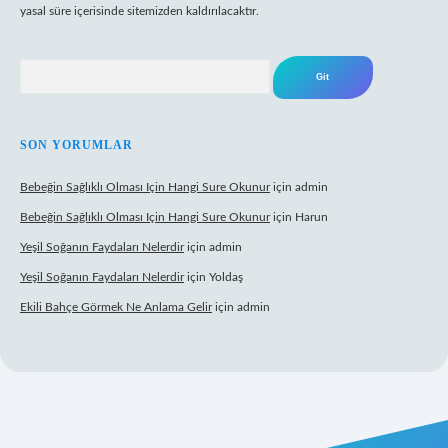
yasal süre içerisinde sitemizden kaldırılacaktır.
Arama
SON YORUMLAR
Bebeğin Sağlıklı Olması Için Hangi Sure Okunur
için
admin
Bebeğin Sağlıklı Olması Için Hangi Sure Okunur
için
Harun
Yeşil Soğanın Faydaları Nelerdir
için
admin
Yeşil Soğanın Faydaları Nelerdir
için
Yoldaş
Ekili Bahçe Görmek Ne Anlama Gelir
için
admin
/