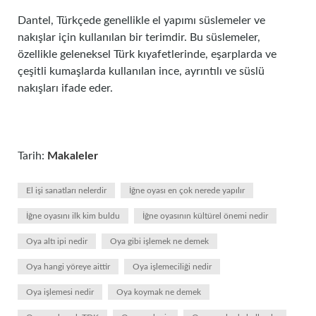
Dantel, Türkçede genellikle el yapımı süslemeler ve
nakışlar için kullanılan bir terimdir. Bu süslemeler,
özellikle geleneksel Türk kıyafetlerinde, eşarplarda ve
çeşitli kumaşlarda kullanılan ince, ayrıntılı ve süslü
nakışları ifade eder.
Tarih:
Makaleler
El işi sanatları nelerdir
İğne oyası en çok nerede yapılır
İğne oyasını ilk kim buldu
İğne oyasının kültürel önemi nedir
Oya altı ipi nedir
Oya gibi işlemek ne demek
Oya hangi yöreye aittir
Oya işlemeciliği nedir
Oya işlemesi nedir
Oya koymak ne demek