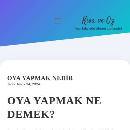
Kısa ve Öz
menüyü
aç
Hızlı bilgilerle zihnini canlandır!
Anasayfa
Gizlilik Politikası
Yasal Uyarı
OYA YAPMAK NEDIR
Hakkımızda
Tarih: Aralık 24, 2024
OYA YAPMAK NE
DEMEK?