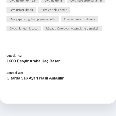
Oya ne demek TDK
Oya ne denir
Oya nerelerde kullanılır
Oya ustası kimdir
Oya ve nakış nedir
Oya yapımcılığı hangi yöreye aittir
Oya yapmak ne demek
Oyacılık nedir kısaca
Rüyada iğne oyası yapmak ne demektir
Önceki Yazı
1600 Beygir Araba Kaç Basar
Sonraki Yazı
Gitarda Sap Ayarı Nasıl Anlaşılır