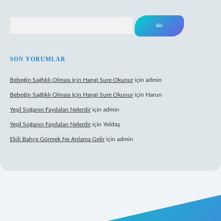
Arama
SON YORUMLAR
Bebeğin Sağlıklı Olması Için Hangi Sure Okunur
için
admin
Bebeğin Sağlıklı Olması Için Hangi Sure Okunur
için
Harun
Yeşil Soğanın Faydaları Nelerdir
için
admin
Yeşil Soğanın Faydaları Nelerdir
için
Yoldaş
Ekili Bahçe Görmek Ne Anlama Gelir
için
admin
.xyz/