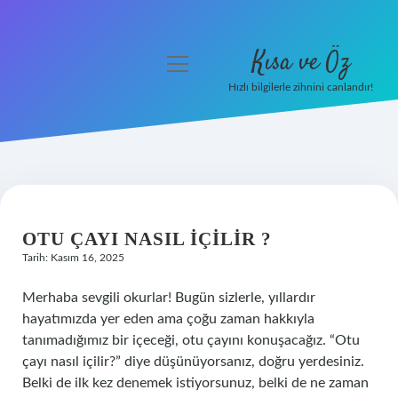
Kısa ve Öz
menüyü
aç
Hızlı bilgilerle zihnini canlandır!
Anasayfa
Gizlilik Politikası
Yasal Uyarı
OTU ÇAYI NASIL IÇILIR ?
Hakkımızda
Tarih: Kasım 16, 2025
Merhaba sevgili okurlar! Bugün sizlerle, yıllardır
hayatımızda yer eden ama çoğu zaman hakkıyla
tanımadığımız bir içeceği, otu çayını konuşacağız. “Otu
çayı nasıl içilir?” diye düşünüyorsanız, doğru yerdesiniz.
Belki de ilk kez denemek istiyorsunuz, belki de ne zaman