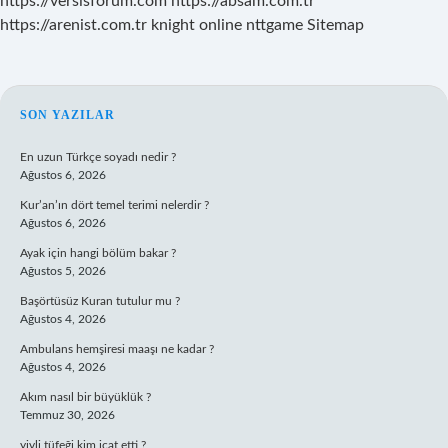
https://versisforum.com
https://absam.com.tr
https://arenist.com.tr
knight online
nttgame
Sitemap
SIDEBAR
SON YAZILAR
En uzun Türkçe soyadı nedir ?
Ağustos 6, 2026
Kur’an’ın dört temel terimi nelerdir ?
Ağustos 6, 2026
Ayak için hangi bölüm bakar ?
Ağustos 5, 2026
Başörtüsüz Kuran tutulur mu ?
Ağustos 4, 2026
Ambulans hemşiresi maaşı ne kadar ?
Ağustos 4, 2026
Akım nasıl bir büyüklük ?
Temmuz 30, 2026
yivli tüfeği kim icat etti ?