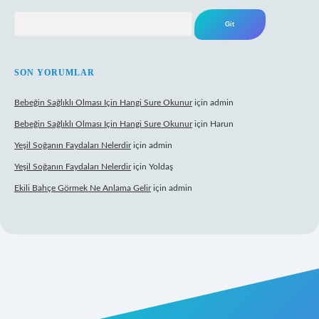
Arama
SON YORUMLAR
Bebeğin Sağlıklı Olması Için Hangi Sure Okunur
için
admin
Bebeğin Sağlıklı Olması Için Hangi Sure Okunur
için
Harun
Yeşil Soğanın Faydaları Nelerdir
için
admin
Yeşil Soğanın Faydaları Nelerdir
için
Yoldaş
Ekili Bahçe Görmek Ne Anlama Gelir
için
admin
per.xyz/