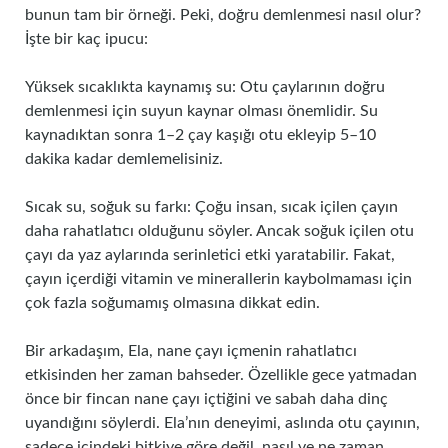
bunun tam bir örneği. Peki, doğru demlenmesi nasıl olur?
İşte bir kaç ipucu:
Yüksek sıcaklıkta kaynamış su: Otu çaylarının doğru
demlenmesi için suyun kaynar olması önemlidir. Su
kaynadıktan sonra 1–2 çay kaşığı otu ekleyip 5–10
dakika kadar demlemelisiniz.
Sıcak su, soğuk su farkı: Çoğu insan, sıcak içilen çayın
daha rahatlatıcı olduğunu söyler. Ancak soğuk içilen otu
çayı da yaz aylarında serinletici etki yaratabilir. Fakat,
çayın içerdiği vitamin ve minerallerin kaybolmaması için
çok fazla soğumamış olmasına dikkat edin.
Bir arkadaşım, Ela, nane çayı içmenin rahatlatıcı
etkisinden her zaman bahseder. Özellikle gece yatmadan
önce bir fincan nane çayı içtiğini ve sabah daha dinç
uyandığını söylerdi. Ela’nın deneyimi, aslında otu çayının,
sadece içindeki bitkiye göre değil, nasıl ve ne zaman