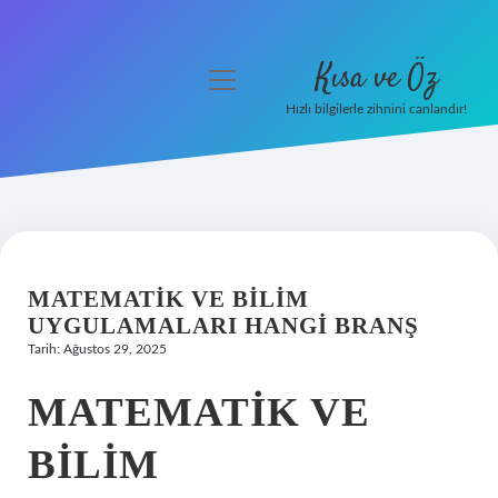
Kısa ve Öz
menüyü
aç
Hızlı bilgilerle zihnini canlandır!
Anasayfa
Gizlilik Politikası
Yasal Uyarı
MATEMATIK VE BILIM
Hakkımızda
UYGULAMALARI HANGI BRANŞ
Tarih: Ağustos 29, 2025
MATEMATIK VE
BILIM