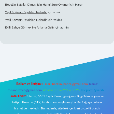
Bebeğin Sağlıklı Olması Için Hangi Sure Okunur
için
Harun
Yeşil Soğanın Faydaları Nelerdir
için
admin
Yeşil Soğanın Faydaları Nelerdir
için
Yoldaş
Ekili Bahçe Görmek Ne Anlama Gelir
için
admin
xyz/
Reklam ve İletişim:
E-mail:
backlinkpaneli@gmail.com
Teams:
forumhizmeti@gmail.com
Whatsapp: 0262 606 0 726
Telegram: @karabul
Yasal Uyarı:
Sitemiz, 5651 Sayılı Kanun gereğince Bilgi Teknolojileri ve
İletişim Kurumu (BTK) tarafından onaylanmış bir Yer Sağlayıcı olarak
hizmet vermektedir. Bu nedenle, sitedeki içerikleri proaktif olarak