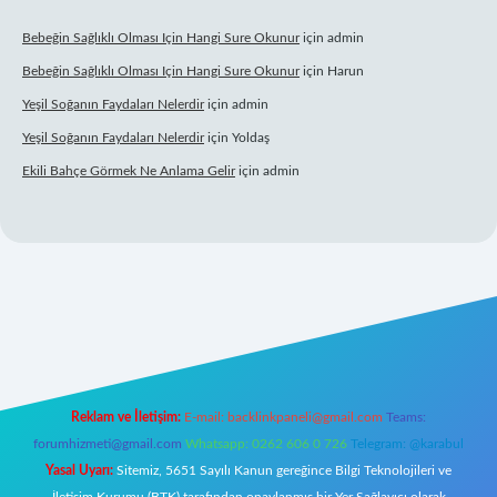
Bebeğin Sağlıklı Olması Için Hangi Sure Okunur
için
admin
Bebeğin Sağlıklı Olması Için Hangi Sure Okunur
için
Harun
Yeşil Soğanın Faydaları Nelerdir
için
admin
Yeşil Soğanın Faydaları Nelerdir
için
Yoldaş
Ekili Bahçe Görmek Ne Anlama Gelir
için
admin
.xyz/
Reklam ve İletişim:
E-mail:
backlinkpaneli@gmail.com
Teams:
forumhizmeti@gmail.com
Whatsapp: 0262 606 0 726
Telegram: @karabul
Yasal Uyarı:
Sitemiz, 5651 Sayılı Kanun gereğince Bilgi Teknolojileri ve