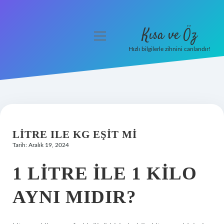
Kısa ve Öz
menüyü
aç
Hızlı bilgilerle zihnini canlandır!
Anasayfa
Gizlilik Politikası
Yasal Uyarı
LITRE ILE KG EŞIT MI
Hakkımızda
Tarih: Aralık 19, 2024
1 LITRE ILE 1 KILO
AYNI MIDIR?