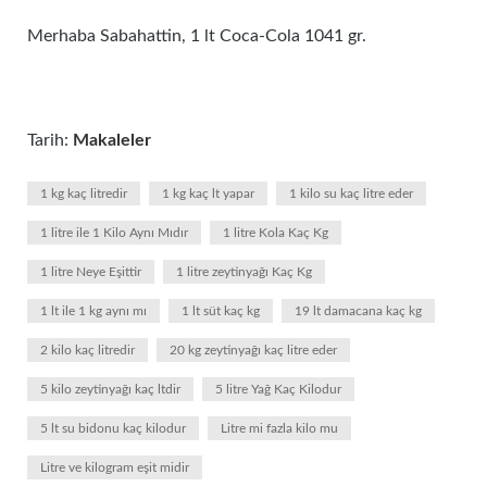
Merhaba Sabahattin, 1 lt Coca-Cola 1041 gr.
Tarih:
Makaleler
1 kg kaç litredir
1 kg kaç lt yapar
1 kilo su kaç litre eder
1 litre ile 1 Kilo Aynı Mıdır
1 litre Kola Kaç Kg
1 litre Neye Eşittir
1 litre zeytinyağı Kaç Kg
1 lt ile 1 kg aynı mı
1 lt süt kaç kg
19 lt damacana kaç kg
2 kilo kaç litredir
20 kg zeytinyağı kaç litre eder
5 kilo zeytinyağı kaç ltdir
5 litre Yağ Kaç Kilodur
5 lt su bidonu kaç kilodur
Litre mi fazla kilo mu
Litre ve kilogram eşit midir