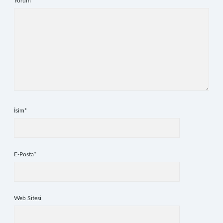
Yorum
İsim*
E-Posta*
Web Sitesi