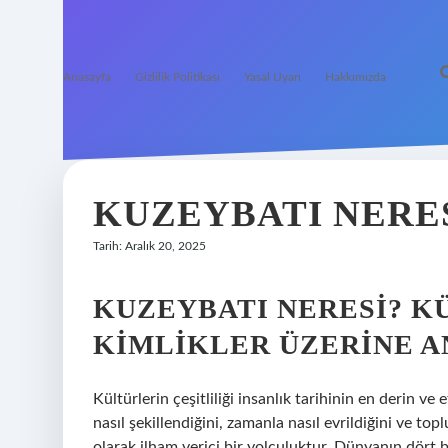
Anasayfa
Gizlilik Politikası
Yasal Uyarı
Hakkımızda
KUZEYBATI NERES
Tarih: Aralık 20, 2025
KUZEYBATI NERESI? K
KIMLIKLER ÜZERINE A
Kültürlerin çeşitliliği insanlık tarihinin en derin ve 
nasıl şekillendiğini, zamanla nasıl evrildiğini ve top
olarak ilham verici bir yolculuktur. Dünyanın dört bi