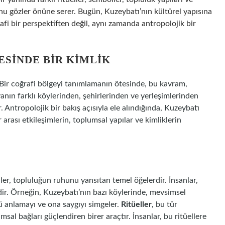
nu gözler önüne serer. Bugün, Kuzeybatı’nın kültürel yapısına
afi bir perspektiften değil, aynı zamanda antropolojik bir
ESINDE BIR KIMLIK
r. Bir coğrafi bölgeyi tanımlamanın ötesinde, bu kavram,
yanın farklı köylerinden, şehirlerinden ve yerleşimlerinden
. Antropolojik bir bakış açısıyla ele alındığında, Kuzeybatı
 arası etkileşimlerin, toplumsal yapılar ve kimliklerin
ler, topluluğun ruhunu yansıtan temel öğelerdir. İnsanlar,
edir. Örneğin, Kuzeybatı’nın bazı köylerinde, mevsimsel
ü anlamayı ve ona saygıyı simgeler.
Ritüeller
, bu tür
sal bağları güçlendiren birer araçtır. İnsanlar, bu ritüellere