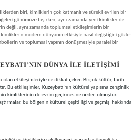
iklerden biri, kimliklerin çok katmanlı ve sürekli evrilen bir
 öğeleri günümüze taşırken, aynı zamanda yeni kimlikler de
erin değil, aynı zamanda toplumsal etkileşimlerin bir
 kimliklerin modern dünyanın etkisiyle nasıl değiştiğini gözler
mbollerin ve toplumsal yapının dönüşmesiyle paralel bir
YBATI’NIN DÜNYA ILE İLETIŞIMI
la olan etkileşimleriyle de dikkat çeker. Birçok kültür, tarih
r. Bu etkileşimler, Kuzeybatı’nın kültürel yapısına zenginlik
in kimliklerinin de evrim geçirmesine neden olmuştur.
tırmalar, bu bölgenin kültürel çeşitliliği ve geçmişi hakkında
erinliği ve kimliklerin şekillenmesi açısından önemli bir