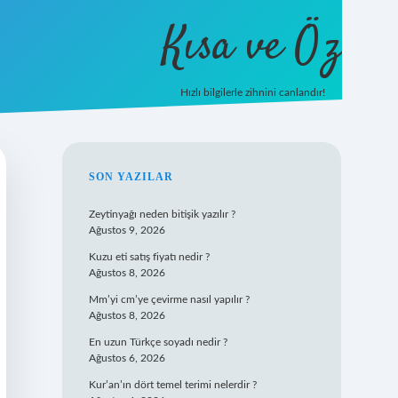
Kısa ve Öz
Hızlı bilgilerle zihnini canlandır!
ilbet
vd casino
vdcasino giriş
https://www.betexper.x
SIDEBAR
SON YAZILAR
Zeytinyağı neden bitişik yazılır ?
Ağustos 9, 2026
Kuzu eti satış fiyatı nedir ?
Ağustos 8, 2026
Mm’yi cm’ye çevirme nasıl yapılır ?
Ağustos 8, 2026
En uzun Türkçe soyadı nedir ?
Ağustos 6, 2026
Kur’an’ın dört temel terimi nelerdir ?