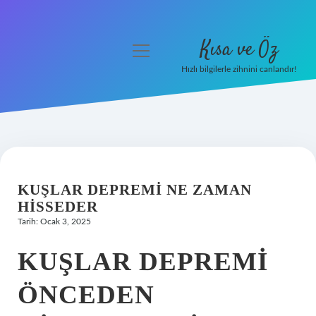
Kısa ve Öz
menüyü
aç
Hızlı bilgilerle zihnini canlandır!
Anasayfa
Gizlilik Politikası
Yasal Uyarı
KUŞLAR DEPREMI NE ZAMAN
Hakkımızda
HISSEDER
Tarih: Ocak 3, 2025
KUŞLAR DEPREMI
ÖNCEDEN