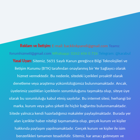
z/
Reklam ve İletişim:
E-mail:
backlinkpaneli@gmail.com
Teams:
forumhizmeti@gmail.com
Whatsapp: 0262 606 0 726
Telegram: @karabul
Yasal Uyarı:
Sitemiz, 5651 Sayılı Kanun gereğince Bilgi Teknolojileri ve
İletişim Kurumu (BTK) tarafından onaylanmış bir Yer Sağlayıcı olarak
hizmet vermektedir. Bu nedenle, sitedeki içerikleri proaktif olarak
denetleme veya araştırma yükümlülüğümüz bulunmamaktadır. Ancak,
üyelerimiz yazdıkları içeriklerin sorumluluğunu taşımakta olup, siteye üye
olarak bu sorumluluğu kabul etmiş sayılırlar. Bu internet sitesi, herhangi bir
marka, kurum veya şahıs şirketi ile hiçbir bağlantısı bulunmamaktadır.
Sitede yalnızca kendi hazırladığımız makaleler paylaşılmaktadır. Burada yer
alan içerikler haber niteliği taşımamakta olup, gerçek kurum ve kişiler
hakkında paylaşım yapılmamaktadır. Gerçek kurum ve kişiler ile isim
benzerlikleri tamamen tesadüfidir. Sitemiz, kar amacı gütmeyen ve