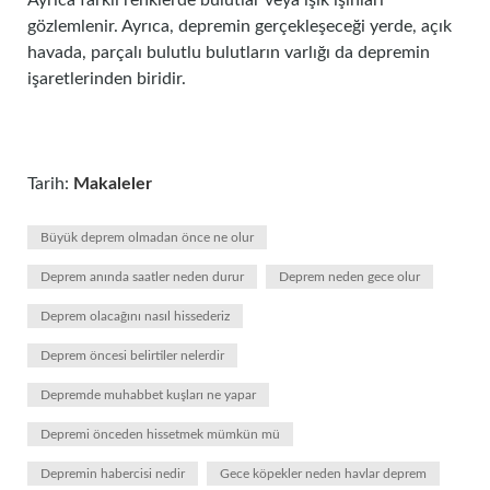
Ayrıca farklı renklerde bulutlar veya ışık ışınları
gözlemlenir. Ayrıca, depremin gerçekleşeceği yerde, açık
havada, parçalı bulutlu bulutların varlığı da depremin
işaretlerinden biridir.
Tarih:
Makaleler
Büyük deprem olmadan önce ne olur
Deprem anında saatler neden durur
Deprem neden gece olur
Deprem olacağını nasıl hissederiz
Deprem öncesi belirtiler nelerdir
Depremde muhabbet kuşları ne yapar
Depremi önceden hissetmek mümkün mü
Depremin habercisi nedir
Gece köpekler neden havlar deprem