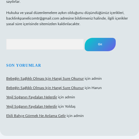
sayılırlar.
Hukuka ve yasal düzenlemelere aykırı olduğunu düşündüğünüz içerikleri,
backlinkpanelicomtr@gmail.com
adresine bildirmeniz halinde, ilgili içerikler
yasal süre içerisinde sitemizden kaldırılacaktır.
Arama
SON YORUMLAR
Bebeğin Sağlıklı Olması Için Hangi Sure Okunur
için
admin
Bebeğin Sağlıklı Olması Için Hangi Sure Okunur
için
Harun
Yeşil Soğanın Faydaları Nelerdir
için
admin
Yeşil Soğanın Faydaları Nelerdir
için
Yoldaş
Ekili Bahçe Görmek Ne Anlama Gelir
için
admin