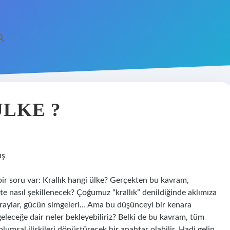
ÜLKE ?
ış
ir soru var: Krallık hangi ülke? Gerçekten bu kavram,
e nasıl şekillenecek? Çoğumuz “krallık” denildiğinde aklımıza
saraylar, gücün simgeleri… Ama bu düşünceyi bir kenara
 geleceğe dair neler bekleyebiliriz? Belki de bu kavram, tüm
plumsal ilişkileri dönüştürecek bir anahtar olabilir. Hadi gelin,