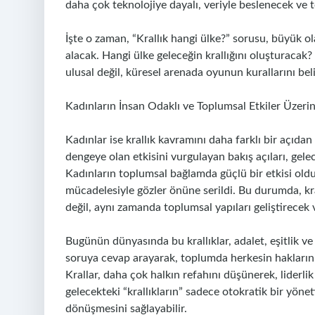
daha çok teknolojiye dayalı, veriyle beslenecek ve t
İşte o zaman, “Krallık hangi ülke?” sorusu, büyük olas
alacak. Hangi ülke geleceğin krallığını oluşturacak? B
ulusal değil, küresel arenada oyunun kurallarını beli
Kadınların İnsan Odaklı ve Toplumsal Etkiler Üzeri
Kadınlar ise krallık kavramını daha farklı bir açıdan
dengeye olan etkisini vurgulayan bakış açıları, gel
Kadınların toplumsal bağlamda güçlü bir etkisi oldu
mücadelesiyle gözler önüne serildi. Bu durumda, kra
değil, aynı zamanda toplumsal yapıları geliştirecek v
Bugünün dünyasında bu krallıklar, adalet, eşitlik ve 
soruya cevap arayarak, toplumda herkesin haklarını 
Krallar, daha çok halkın refahını düşünerek, liderlik
gelecekteki “krallıkların” sadece otokratik bir yönet
dönüşmesini sağlayabilir.