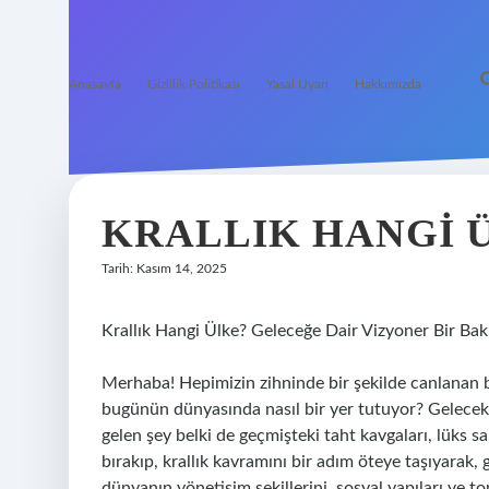
Anasayfa
Gizlilik Politikası
Yasal Uyarı
Hakkımızda
KRALLIK HANGI 
Tarih: Kasım 14, 2025
Krallık Hangi Ülke? Geleceğe Dair Vizyoner Bir Bak
Merhaba! Hepimizin zihninde bir şekilde canlanan b
bugünün dünyasında nasıl bir yer tutuyor? Gelecekt
gelen şey belki de geçmişteki taht kavgaları, lüks 
bırakıp, krallık kavramını bir adım öteye taşıyarak,
dünyanın yönetişim şekillerini, sosyal yapıları ve to