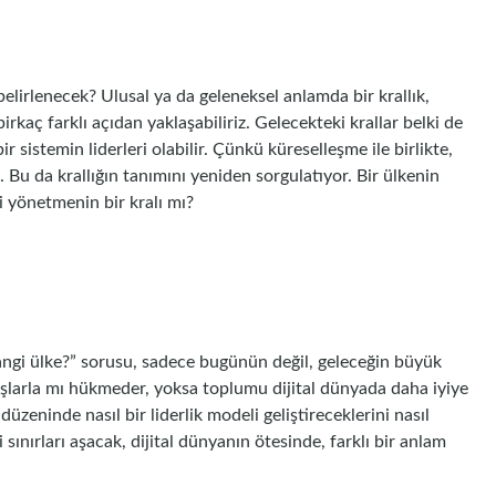
l belirlenecek? Ulusal ya da geleneksel anlamda bir krallık,
rkaç farklı açıdan yaklaşabiliriz. Gelecekteki krallar belki de
bir sistemin liderleri olabilir. Çünkü küreselleşme ile birlikte,
u. Bu da krallığın tanımını yeniden sorgulatıyor. Bir ülkenin
yi yönetmenin bir kralı mı?
hangi ülke?” sorusu, sadece bugünün değil, geleceğin büyük
aşlarla mı hükmeder, yoksa toplumu dijital dünyada daha iyiye
zeninde nasıl bir liderlik modeli geliştireceklerini nasıl
i sınırları aşacak, dijital dünyanın ötesinde, farklı bir anlam