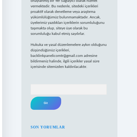
onaylanmış bir Yer Sağlayıcı olarak hizmet
vermektedir. Bu nedenle, sitedeki içerikleri
proaktif olarak denetleme veya araştırma
yükümlülüğümüz bulunmamaktadır. Ancak,
üyelerimiz yazdıkları içeriklerin sorumluluğunu
taşımakta olup, siteye üye olarak bu
sorumluluğu kabul etmiş sayılırlar.
Hukuka ve yasal düzenlemelere aykırı olduğunu
düşündüğünüz içerikleri,
backlinkpanelicomtr@gmail.com
adresine
bildirmeniz halinde, ilgili içerikler yasal süre
içerisinde sitemizden kaldırılacaktır.
Arama
SON YORUMLAR