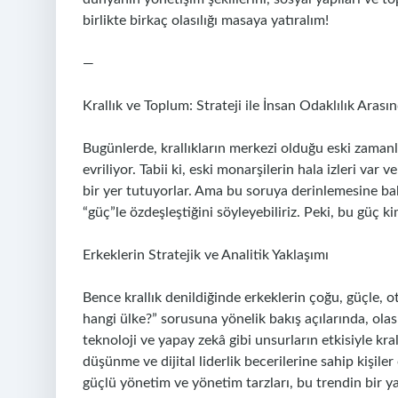
birlikte birkaç olasılığı masaya yatıralım!
—
Krallık ve Toplum: Strateji ile İnsan Odaklılık Arası
Bugünlerde, krallıkların merkezi olduğu eski zamanl
evriliyor. Tabii ki, eski monarşilerin hala izleri var
bir yer tutuyorlar. Ama bu soruya derinlemesine ba
“güç”le özdeşleştiğini söyleyebiliriz. Peki, bu güç k
Erkeklerin Stratejik ve Analitik Yaklaşımı
Bence krallık denildiğinde erkeklerin çoğu, güçle, oto
hangi ülke?” sorusuna yönelik bakış açılarında, olası
teknoloji ve yapay zekâ gibi unsurların etkisiyle kra
düşünme ve dijital liderlik becerilerine sahip kişile
güçlü yönetim ve yönetim tarzları, bu trendin bir ya