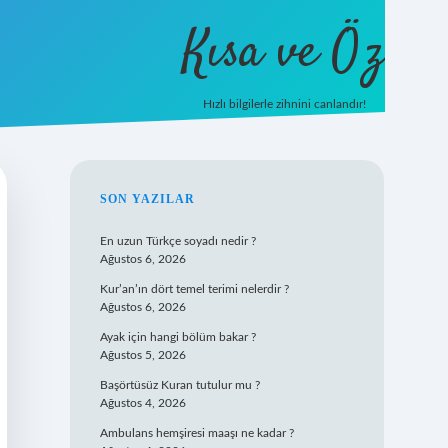
Kısa ve Öz
Hızlı bilgilerle zihnini canlandır!
ilbet
vd casino
vdcasino giriş
https://www.betexper.x
SIDEBAR
SON YAZILAR
En uzun Türkçe soyadı nedir ?
Ağustos 6, 2026
Kur’an’ın dört temel terimi nelerdir ?
Ağustos 6, 2026
Ayak için hangi bölüm bakar ?
Ağustos 5, 2026
Başörtüsüz Kuran tutulur mu ?
Ağustos 4, 2026
Ambulans hemşiresi maaşı ne kadar ?