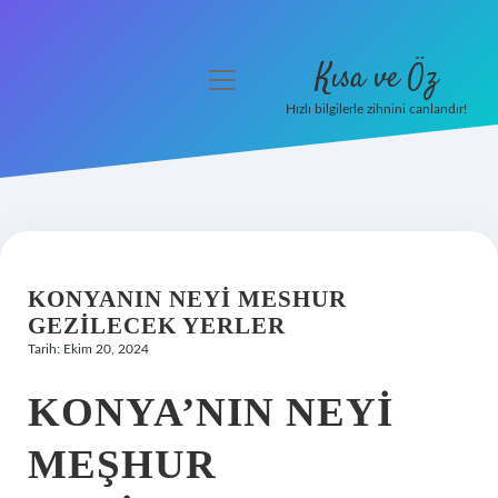
Kısa ve Öz
menüyü
aç
Hızlı bilgilerle zihnini canlandır!
Anasayfa
Gizlilik Politikası
Yasal Uyarı
KONYANIN NEYI MESHUR
Hakkımızda
GEZILECEK YERLER
Tarih: Ekim 20, 2024
KONYA’NIN NEYI
MEŞHUR