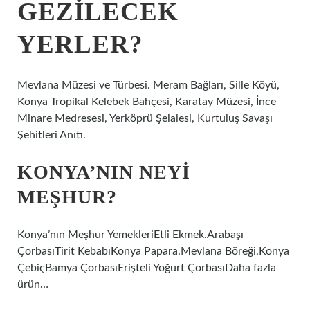
GEZILECEK
YERLER?
Mevlana Müzesi ve Türbesi. Meram Bağları, Sille Köyü,
Konya Tropikal Kelebek Bahçesi, Karatay Müzesi, İnce
Minare Medresesi, Yerköprü Şelalesi, Kurtuluş Savaşı
Şehitleri Anıtı.
KONYA’NIN NEYI
MEŞHUR?
Konya’nın Meşhur YemekleriEtli Ekmek.Arabaşı
ÇorbasıTirit KebabıKonya Papara.Mevlana Böreği.Konya
ÇebiçBamya ÇorbasıErişteli Yoğurt ÇorbasıDaha fazla
ürün…