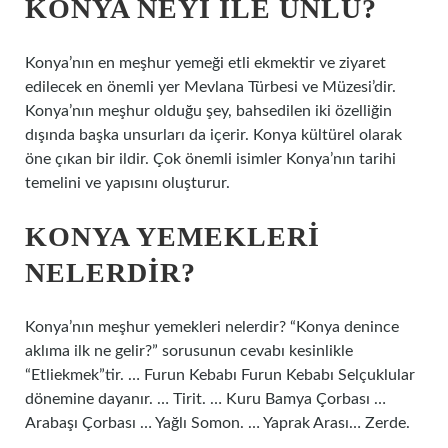
KONYA NEYI ILE ÜNLÜ?
Konya’nın en meşhur yemeği etli ekmektir ve ziyaret
edilecek en önemli yer Mevlana Türbesi ve Müzesi’dir.
Konya’nın meşhur olduğu şey, bahsedilen iki özelliğin
dışında başka unsurları da içerir. Konya kültürel olarak
öne çıkan bir ildir. Çok önemli isimler Konya’nın tarihi
temelini ve yapısını oluşturur.
KONYA YEMEKLERI
NELERDIR?
Konya’nın meşhur yemekleri nelerdir? “Konya denince
aklıma ilk ne gelir?” sorusunun cevabı kesinlikle
“Etliekmek”tir. … Furun Kebabı Furun Kebabı Selçuklular
dönemine dayanır. … Tirit. … Kuru Bamya Çorbası …
Arabaşı Çorbası … Yağlı Somon. … Yaprak Arası… Zerde.