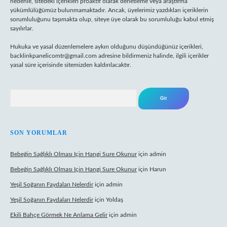
nedenle, sitedeki içerikleri proaktif olarak denetleme veya araştırma
yükümlülüğümüz bulunmamaktadır. Ancak, üyelerimiz yazdıkları içeriklerin
sorumluluğunu taşımakta olup, siteye üye olarak bu sorumluluğu kabul etmiş
sayılırlar.
Hukuka ve yasal düzenlemelere aykırı olduğunu düşündüğünüz içerikleri,
backlinkpanelicomtr@gmail.com
adresine bildirmeniz halinde, ilgili içerikler
yasal süre içerisinde sitemizden kaldırılacaktır.
Arama
SON YORUMLAR
Bebeğin Sağlıklı Olması Için Hangi Sure Okunur
için
admin
Bebeğin Sağlıklı Olması Için Hangi Sure Okunur
için
Harun
Yeşil Soğanın Faydaları Nelerdir
için
admin
Yeşil Soğanın Faydaları Nelerdir
için
Yoldaş
Ekili Bahçe Görmek Ne Anlama Gelir
için
admin