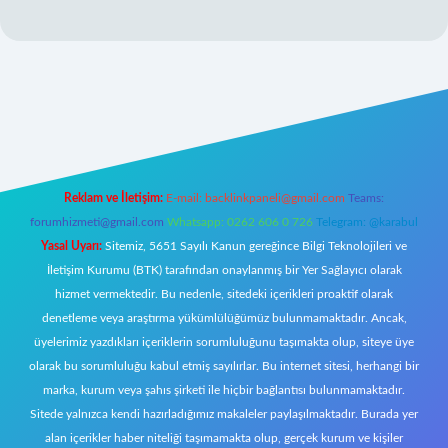
xyz/
Reklam ve İletişim:
E-mail:
backlinkpaneli@gmail.com
Teams:
forumhizmeti@gmail.com
Whatsapp: 0262 606 0 726
Telegram: @karabul
Yasal Uyarı:
Sitemiz, 5651 Sayılı Kanun gereğince Bilgi Teknolojileri ve
İletişim Kurumu (BTK) tarafından onaylanmış bir Yer Sağlayıcı olarak
hizmet vermektedir. Bu nedenle, sitedeki içerikleri proaktif olarak
denetleme veya araştırma yükümlülüğümüz bulunmamaktadır. Ancak,
üyelerimiz yazdıkları içeriklerin sorumluluğunu taşımakta olup, siteye üye
olarak bu sorumluluğu kabul etmiş sayılırlar. Bu internet sitesi, herhangi bir
marka, kurum veya şahıs şirketi ile hiçbir bağlantısı bulunmamaktadır.
Sitede yalnızca kendi hazırladığımız makaleler paylaşılmaktadır. Burada yer
alan içerikler haber niteliği taşımamakta olup, gerçek kurum ve kişiler