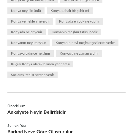
Konya ne şehri olarak bilinir
Konya neden gezilmeli
Konya neyi ile ünlü
Konya pahalı bir şehir mi
Konya yemekleri nelerdir
Konyada en çok ne yapılır
Konyada neler yenir
Konyanın meşhur tatlısı nedir
Konyanın neyi meşhur
Konyanın neyi meşhur gezilecek yerler
Konyaya gidince ne alınır
Konyaya ne zaman gidilir
Küçük Konya olarak bilinen yer neresi
Sac arası tatlısı nerede yenir
Önceki Yazı
Anksiyete Neyin Belirtisidir
Sonraki Yazı
Barkod Neye Göre Oluşturulur