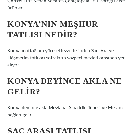
ÇorbasıTirit KebabıSacarasıÇebiçTopalak.Su Böreği.Diğer
ürünler…
KONYA’NIN MEŞHUR
TATLISI NEDIR?
Konya mutfağının yöresel lezzetlerinden Sac-Ara ve
Höşmerim tatlıları sofraların vazgeçilmezleri arasında yer
alıyor.
KONYA DEYINCE AKLA NE
GELIR?
Konya denince akla Mevlana-Alaaddin Tepesi ve Meram
bağları gelir.
SAC ARASI TATLISI