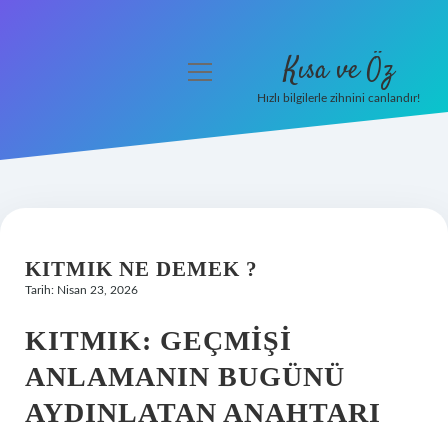
Kısa ve Öz
menüyü
aç
Hızlı bilgilerle zihnini canlandır!
Anasayfa
Gizlilik Politikası
Yasal Uyarı
KITMIK NE DEMEK ?
Hakkımızda
Tarih: Nisan 23, 2026
KITMIK: GEÇMIŞI
ANLAMANIN BUGÜNÜ
AYDINLATAN ANAHTARI