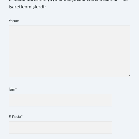
işaretlenmişlerdir
Yorum
İsim*
E-Posta*