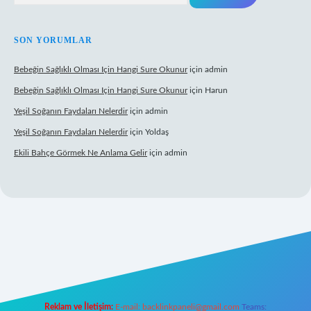
SON YORUMLAR
Bebeğin Sağlıklı Olması Için Hangi Sure Okunur
için
admin
Bebeğin Sağlıklı Olması Için Hangi Sure Okunur
için
Harun
Yeşil Soğanın Faydaları Nelerdir
için
admin
Yeşil Soğanın Faydaları Nelerdir
için
Yoldaş
Ekili Bahçe Görmek Ne Anlama Gelir
için
admin
/www.betexper.xyz/
Reklam ve İletişim:
E-mail:
backlinkpaneli@gmail.com
Teams: