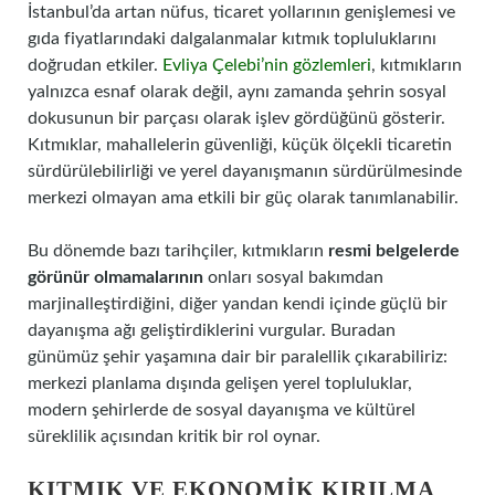
İstanbul’da artan nüfus, ticaret yollarının genişlemesi ve
gıda fiyatlarındaki dalgalanmalar kıtmık topluluklarını
doğrudan etkiler.
Evliya Çelebi’nin gözlemleri
, kıtmıkların
yalnızca esnaf olarak değil, aynı zamanda şehrin sosyal
dokusunun bir parçası olarak işlev gördüğünü gösterir.
Kıtmıklar, mahallelerin güvenliği, küçük ölçekli ticaretin
sürdürülebilirliği ve yerel dayanışmanın sürdürülmesinde
merkezi olmayan ama etkili bir güç olarak tanımlanabilir.
Bu dönemde bazı tarihçiler, kıtmıkların
resmi belgelerde
görünür olmamalarının
onları sosyal bakımdan
marjinalleştirdiğini, diğer yandan kendi içinde güçlü bir
dayanışma ağı geliştirdiklerini vurgular. Buradan
günümüz şehir yaşamına dair bir paralellik çıkarabiliriz:
merkezi planlama dışında gelişen yerel topluluklar,
modern şehirlerde de sosyal dayanışma ve kültürel
süreklilik açısından kritik bir rol oynar.
KITMIK VE EKONOMIK KIRILMA