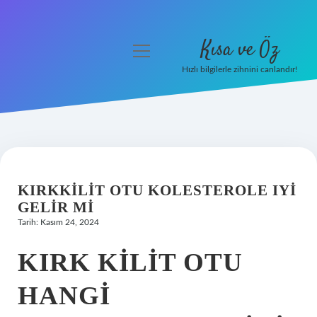
Kısa ve Öz
menüyü
aç
Hızlı bilgilerle zihnini canlandır!
Anasayfa
Gizlilik Politikası
Yasal Uyarı
KIRKKILIT OTU KOLESTEROLE IYI
Hakkımızda
GELIR MI
Tarih: Kasım 24, 2024
KIRK KILIT OTU
HANGI