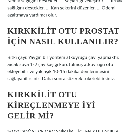
Kemik sağlığını destekler. … Saçları güzelleştirir. … Tırnak
sağlığını destekler. … Kan şekerini düzenler. … Ödemi
azaltmaya yardımcı olur.
KIRKKILIT OTU PROSTAT
IÇIN NASIL KULLANILIR?
Bitki çayı: Yaygın bir yöntem atkuyruğu çayı yapmaktır.
Sıcak suya 1-2 çay kaşığı kurutulmuş atkuyruğu otu
ekleyebilir ve yaklaşık 10-15 dakika demlenmesini
sağlayabilirsiniz. Daha sonra süzerek tüketebilirsiniz.
KIRKKILIT OTU
KIREÇLENMEYE IYI
GELIR MI?
%100 DOĞAL VE ORGANİKTİR – İÇTEN KULLANILIR.