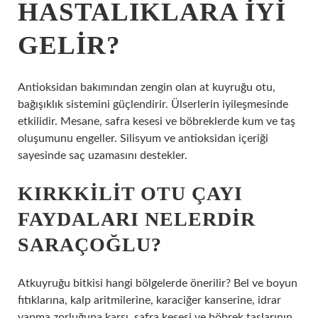
HASTALIKLARA IYI
GELIR?
Antioksidan bakımından zengin olan at kuyruğu otu,
bağışıklık sistemini güçlendirir. Ülserlerin iyileşmesinde
etkilidir. Mesane, safra kesesi ve böbreklerde kum ve taş
oluşumunu engeller. Silisyum ve antioksidan içeriği
sayesinde saç uzamasını destekler.
KIRKKILIT OTU ÇAYI
FAYDALARI NELERDIR
SARAÇOĞLU?
Atkuyruğu bitkisi hangi bölgelerde önerilir? Bel ve boyun
fıtıklarına, kalp aritmilerine, karaciğer kanserine, idrar
yapma zorluğuna karşı, safra kesesi ve böbrek taşlarının