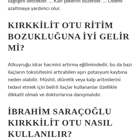
sağlığını destekler. … Kan şekerini düzenler. … Ödemi
azaltmaya yardımcı olur.
KIRKKILIT OTU RITIM
BOZUKLUĞUNA IYI GELIR
MI?
Atkuyruğu idrar hacmini artırma eğilimindedir, bu da bazı
ilaçların toksisitesini artırabilen aşırı potasyum kaybına
neden olabilir. Müshil, diüretik veya kalp aritmilerini
tedavi etmek için belirli ilaçlar kullananlar özellikle
dikkatli olmalı ve doktorlarına danışmalıdır.
İBRAHIM SARAÇOĞLU
KIRKKILIT OTU NASIL
KULLANILIR?