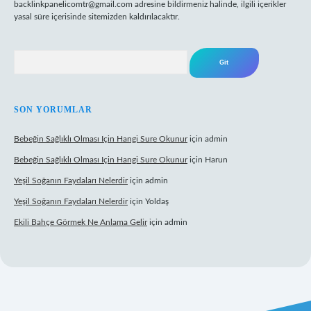
backlinkpanelicomtr@gmail.com
adresine bildirmeniz halinde, ilgili içerikler
yasal süre içerisinde sitemizden kaldırılacaktır.
Arama
SON YORUMLAR
Bebeğin Sağlıklı Olması Için Hangi Sure Okunur
için
admin
Bebeğin Sağlıklı Olması Için Hangi Sure Okunur
için
Harun
Yeşil Soğanın Faydaları Nelerdir
için
admin
Yeşil Soğanın Faydaları Nelerdir
için
Yoldaş
Ekili Bahçe Görmek Ne Anlama Gelir
için
admin
/