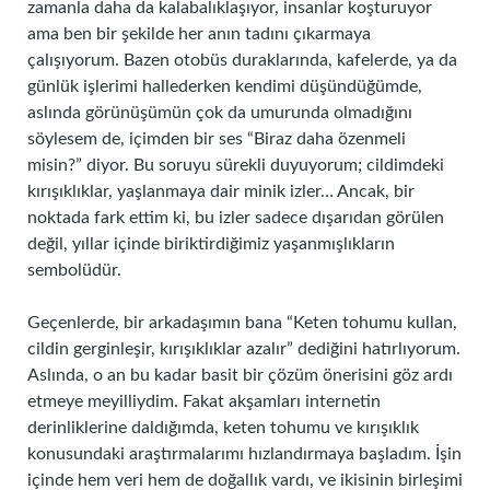
zamanla daha da kalabalıklaşıyor, insanlar koşturuyor
ama ben bir şekilde her anın tadını çıkarmaya
çalışıyorum. Bazen otobüs duraklarında, kafelerde, ya da
günlük işlerimi hallederken kendimi düşündüğümde,
aslında görünüşümün çok da umurunda olmadığını
söylesem de, içimden bir ses “Biraz daha özenmeli
misin?” diyor. Bu soruyu sürekli duyuyorum; cildimdeki
kırışıklıklar, yaşlanmaya dair minik izler… Ancak, bir
noktada fark ettim ki, bu izler sadece dışarıdan görülen
değil, yıllar içinde biriktirdiğimiz yaşanmışlıkların
sembolüdür.
Geçenlerde, bir arkadaşımın bana “Keten tohumu kullan,
cildin gerginleşir, kırışıklıklar azalır” dediğini hatırlıyorum.
Aslında, o an bu kadar basit bir çözüm önerisini göz ardı
etmeye meyilliydim. Fakat akşamları internetin
derinliklerine daldığımda, keten tohumu ve kırışıklık
konusundaki araştırmalarımı hızlandırmaya başladım. İşin
içinde hem veri hem de doğallık vardı, ve ikisinin birleşimi