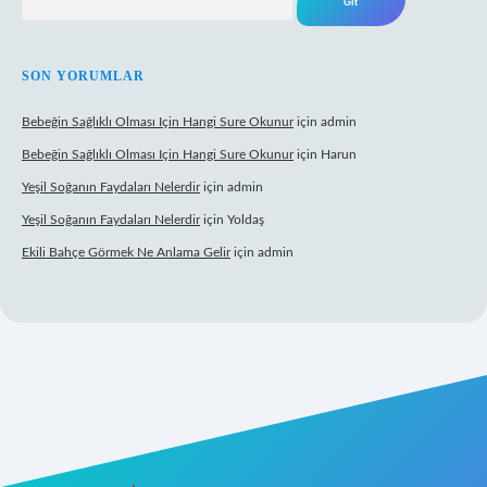
SON YORUMLAR
Bebeğin Sağlıklı Olması Için Hangi Sure Okunur
için
admin
Bebeğin Sağlıklı Olması Için Hangi Sure Okunur
için
Harun
Yeşil Soğanın Faydaları Nelerdir
için
admin
Yeşil Soğanın Faydaları Nelerdir
için
Yoldaş
Ekili Bahçe Görmek Ne Anlama Gelir
için
admin
.xyz/