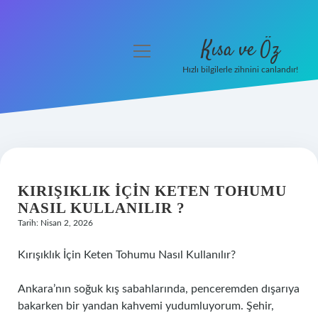
Kısa ve Öz
menüyü
aç
Hızlı bilgilerle zihnini canlandır!
Anasayfa
Gizlilik Politikası
Yasal Uyarı
KIRIŞIKLIK IÇIN KETEN TOHUMU
Hakkımızda
NASIL KULLANILIR ?
Tarih: Nisan 2, 2026
Kırışıklık İçin Keten Tohumu Nasıl Kullanılır?
Ankara’nın soğuk kış sabahlarında, penceremden dışarıya
bakarken bir yandan kahvemi yudumluyorum. Şehir,