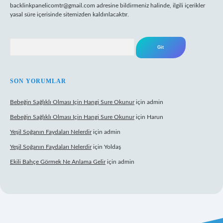
backlinkpanelicomtr@gmail.com
adresine bildirmeniz halinde, ilgili içerikler
yasal süre içerisinde sitemizden kaldırılacaktır.
Arama
SON YORUMLAR
Bebeğin Sağlıklı Olması Için Hangi Sure Okunur
için
admin
Bebeğin Sağlıklı Olması Için Hangi Sure Okunur
için
Harun
Yeşil Soğanın Faydaları Nelerdir
için
admin
Yeşil Soğanın Faydaları Nelerdir
için
Yoldaş
Ekili Bahçe Görmek Ne Anlama Gelir
için
admin