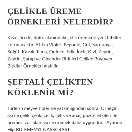
ÇELIKLE ÜREME
ÖRNEKLERI NELERDIR?
Kısa sürede, ünite alanındaki çelik üremede yeni bitkiler
korunacaktır. Afrika Violet, Begonie, Gül, Sardunya,
Söğüt, Kavak, Elma, Quince, Erik, İncir, Kivi, Zeytin,
Zeytin, Şarap ve Oleander Bitkileri Çelikle Büyüyen
Bitkiler Örnekleri alabilir.
ŞEFTALI ÇELIKTEN
KÖKLENIR MI?
Türlerin meyve tiplerine yatkınlığından sonra; Örneğin,
aşı ile çelik, çelik, çelik, çelik ve anaç pozitif etkileri ile
üremesi zor olan aşı ile üremek daha uygundur. -Ayation
Hip BU-EMEVYI-NASSCRAST-