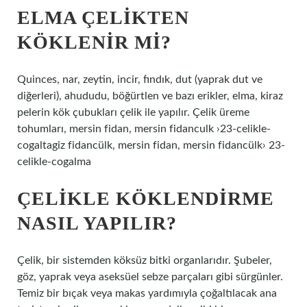
ELMA ÇELIKTEN
KÖKLENIR MI?
Quinces, nar, zeytin, incir, fındık, dut (yaprak dut ve
diğerleri), ahududu, böğürtlen ve bazı erikler, elma, kiraz
pelerin kök çubukları çelik ile yapılır. Çelik üreme
tohumları, mersin fidan, mersin fidanculk ›23-celikle-
cogaltagiz fidancülk, mersin fidan, mersin fidancülk› 23-
celikle-cogalma
ÇELIKLE KÖKLENDIRME
NASIL YAPILIR?
Çelik, bir sistemden köksüz bitki organlarıdır. Şubeler,
göz, yaprak veya aseksüel sebze parçaları gibi sürgünler.
Temiz bir bıçak veya makas yardımıyla çoğaltılacak ana