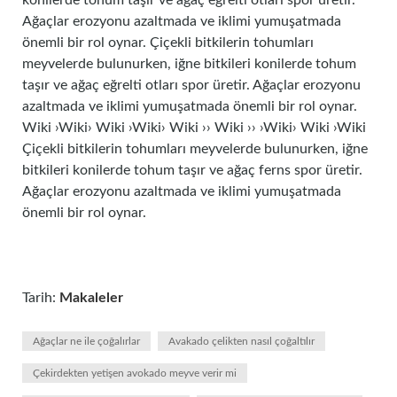
konilerde tohum taşır ve ağaç eğrelti otları spor üretir.
Ağaçlar erozyonu azaltmada ve iklimi yumuşatmada
önemli bir rol oynar. Çiçekli bitkilerin tohumları
meyvelerde bulunurken, iğne bitkileri konilerde tohum
taşır ve ağaç eğrelti otları spor üretir. Ağaçlar erozyonu
azaltmada ve iklimi yumuşatmada önemli bir rol oynar.
Wiki ›Wiki› Wiki ›Wiki› Wiki ›› Wiki ›› ›Wiki› Wiki ›Wiki
Çiçekli bitkilerin tohumları meyvelerde bulunurken, iğne
bitkileri konilerde tohum taşır ve ağaç ferns spor üretir.
Ağaçlar erozyonu azaltmada ve iklimi yumuşatmada
önemli bir rol oynar.
Tarih:
Makaleler
Ağaçlar ne ile çoğalırlar
Avakado çelikten nasıl çoğaltılır
Çekirdekten yetişen avokado meyve verir mi