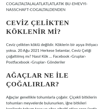
COGALTALTALALATLATLATLATIK BU-EMEVYI-
NASSCHAFT-COGALTALDENDEN
CEVIZ ÇELIKTEN
KÖKLENIR MI?
Ceviz çelikten köklü değildir. Köklerin bir aşıya ihtiyacı
yoksa. 20 Ağu 2021 Herkese Selamlar, Ceviz Çeliği
çoğaltılmış mı? Nasıl Kök … Facebook ›Gruplar›
Postfacebook ›Gruplar› Gönderiler
AĞAÇLAR NE ILE
ÇOĞALIRLAR?
Ağaçlar genellikle tohumlarla çoğalır. Çiçekli bitkilerin
tohumları meyvelerde bulunurken, iğne bitkileri