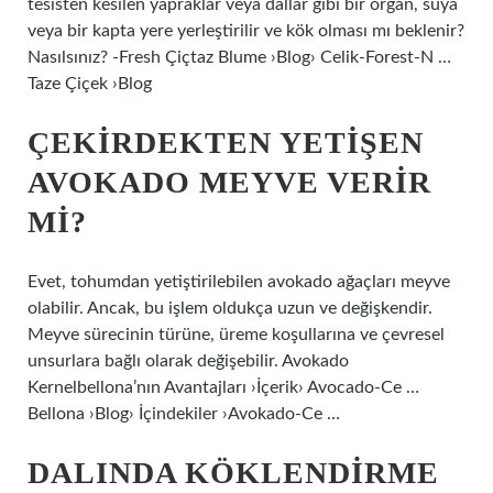
tesisten kesilen yapraklar veya dallar gibi bir organ, suya
veya bir kapta yere yerleştirilir ve kök olması mı beklenir?
Nasılsınız? -Fresh Çiçtaz Blume ›Blog› Celik-Forest-N …
Taze Çiçek ›Blog
ÇEKIRDEKTEN YETIŞEN
AVOKADO MEYVE VERIR
MI?
Evet, tohumdan yetiştirilebilen avokado ağaçları meyve
olabilir. Ancak, bu işlem oldukça uzun ve değişkendir.
Meyve sürecinin türüne, üreme koşullarına ve çevresel
unsurlara bağlı olarak değişebilir. Avokado
Kernelbellona’nın Avantajları ›İçerik› Avocado-Ce …
Bellona ›Blog› İçindekiler ›Avokado-Ce …
DALINDA KÖKLENDIRME