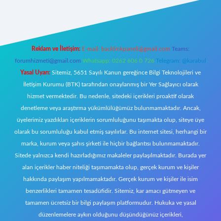
.xyz/
Reklam ve İletişim:
E-mail:
backlinkpaneli@gmail.com
Teams:
forumhizmeti@gmail.com
Whatsapp: 0262 606 0 726
Telegram: @karabul
Yasal Uyarı:
Sitemiz, 5651 Sayılı Kanun gereğince Bilgi Teknolojileri ve
İletişim Kurumu (BTK) tarafından onaylanmış bir Yer Sağlayıcı olarak
hizmet vermektedir. Bu nedenle, sitedeki içerikleri proaktif olarak
denetleme veya araştırma yükümlülüğümüz bulunmamaktadır. Ancak,
üyelerimiz yazdıkları içeriklerin sorumluluğunu taşımakta olup, siteye üye
olarak bu sorumluluğu kabul etmiş sayılırlar. Bu internet sitesi, herhangi bir
marka, kurum veya şahıs şirketi ile hiçbir bağlantısı bulunmamaktadır.
Sitede yalnızca kendi hazırladığımız makaleler paylaşılmaktadır. Burada yer
alan içerikler haber niteliği taşımamakta olup, gerçek kurum ve kişiler
hakkında paylaşım yapılmamaktadır. Gerçek kurum ve kişiler ile isim
benzerlikleri tamamen tesadüfidir. Sitemiz, kar amacı gütmeyen ve
tamamen ücretsiz bir bilgi paylaşım platformudur. Hukuka ve yasal
düzenlemelere aykırı olduğunu düşündüğünüz içerikleri,